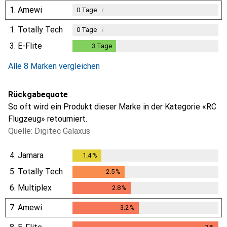
1.
Amewi
i
0
Tage
1.
Totally Tech
i
0
Tage
3.
E-Flite
3
Tage
3
Tage
Alle 8 Marken vergleichen
Rückgabequote
So oft wird ein Produkt dieser Marke in der Kategorie «RC
Flugzeug» retourniert.
Quelle: Digitec Galaxus
4.
Jamara
1.4
%
1.4
%
5.
Totally Tech
2.5
%
2.5
%
6.
Multiplex
2.8
%
2.8
%
7.
Amewi
3.2
%
3.2
%