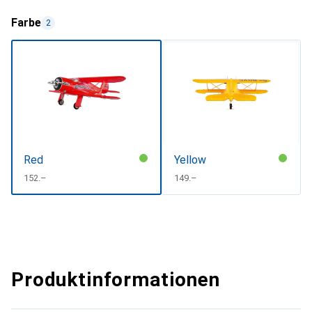
Farbe
2
Red
Yellow
CHF
152.–
CHF
149.–
Produktinformationen