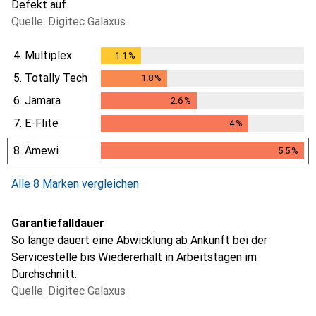
Defekt auf.
Quelle: Digitec Galaxus
4.
Multiplex
1.1
%
1.1
%
5.
Totally Tech
1.8
%
1.8
%
6.
Jamara
2.6
%
2.6
%
7.
E-Flite
4
%
4
%
8.
Amewi
5.5
%
5.5
%
Alle 8 Marken vergleichen
Garantiefalldauer
So lange dauert eine Abwicklung ab Ankunft bei der
Servicestelle bis Wiedererhalt in Arbeitstagen im
Durchschnitt.
Quelle: Digitec Galaxus