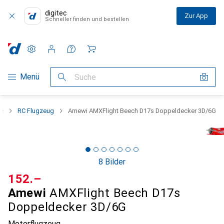
digitec
Zur App
Schneller finden und bestellen
Einstellungen
Kundenkonto
Vergleichslisten
Merklisten
Warenkorb
Navigation nach Kategorien
Menü
Suche
ge
RC Flugzeug
Amewi AMXFlight Beech D17s Doppeldecker 3D/6G
8 Bilder
CHF
152.–
Amewi
AMXFlight Beech D17s
Doppeldecker 3D/6G
Motorflugzeug