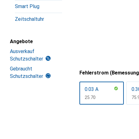
Smart Plug
Zeitschaltuhr
Angebote
Ausverkauf
Schutzschalter
Gebraucht
Fehlerstrom (Bemessung
Schutzschalter
0.03 A
0.3
CHF
25.70
CH
75.
Mehr anzeigen