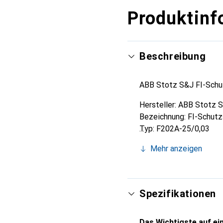
Produktinf
Beschreibung
ABB Stotz S&J FI-Schu
Hersteller: ABB Stotz 
Bezeichnung: FI-Schut
Typ: F202A-25/0,03
Polzahl: 2
Mehr anzeigen
Bemessungsspannung: 
Bemessungsstrom: 25 
Bemessungsfehlerstrom
Bemessungsisolationss
Spezifikationen
Bemessungsstossspannu
Montageart: DIN-Schie
Das Wichtigste auf ein