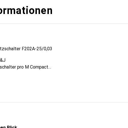
ormationen
tzschalter F202A-25/0,03
S&J
zschalter pro M Compact
230 V
A
: 0,03 A
pannung Ui: 500 V
ngsfestigkeit Uimp: 4 kV
ne
en Blick