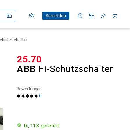
Einstellungen
Kundenkonto
Vergleichslisten
Merklisten
Warenkorb
Anmelden
chutzschalter
CHF
25.70
ABB
FI-Schutzschalter
Bewertungen
6
Di, 11.8. geliefert