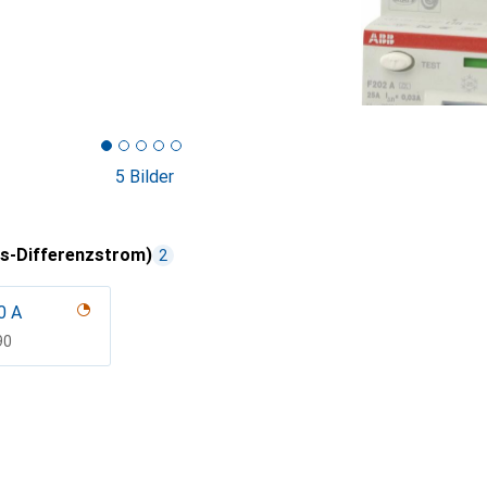
5 Bilder
s-Differenzstrom)
2
0 A
F
90