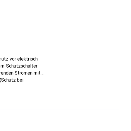
utz vor elektrisch
om-Schutzschalter
erenden Strömen mit
 (Schutz bei
≤ 300 mA). Sie
nd für F200 A bis 100
umfangreiche
eiche Zulassungen