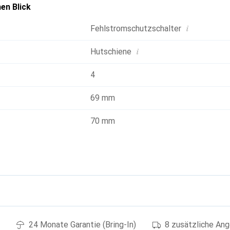
en Blick
i
Fehlstromschutzschalter
i
Hutschiene
4
69 mm
70 mm
g
24 Monate Garantie (Bring-In)
8 zusätzliche An