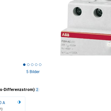
5 Bilder
s-Differenzstrom)
2
0 A
F
70