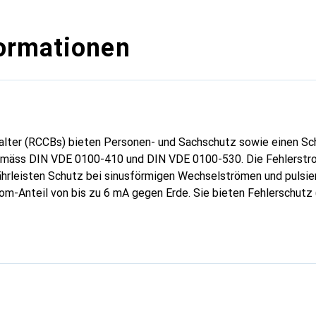
ormationen
lter (RCCBs) bieten Personen- und Sachschutz sowie einen Sch
mäss DIN VDE 0100-410 und DIN VDE 0100-530. Die Fehlerstr
hrleisten Schutz bei sinusförmigen Wechselströmen und pulsi
om-Anteil von bis zu 6 mA gegen Erde. Sie bieten Fehlerschutz
usätzlichen Schutz (mit IΔn ≤ 30 mA) und Brandschutz (mit IΔn 
rmen IEC/EN 61008-1, 61008-2-1, 61543 (VDE 0664 10, 11, 30) u
ete sind Haushalts-, Gewerbe- und Industrieanwendungen. Das 
 alles, was Sie für Ihre Installationsaufgaben benötigen. Zahlr
 den weltweiten Einsatz.