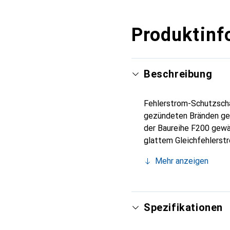
Produktinf
Beschreibung
Fehlerstrom-Schutzscha
gezündeten Bränden ge
der Baureihe F200 gewä
glattem Gleichfehlerstr
indirektem Berühren), z
Mehr anzeigen
erfüllen die Produktno
A UL 1053. Einsatzgebi
Zubehörsortiment bietet
machen den F200 fit für
Spezifikationen