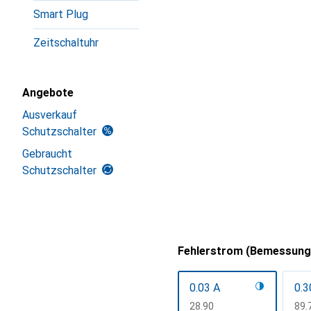
Smart Plug
Zeitschaltuhr
Angebote
Ausverkauf
Schutzschalter
Gebraucht
Schutzschalter
Fehlerstrom (Bemessung
0.03 A
0.3
CHF
28.90
CH
89.