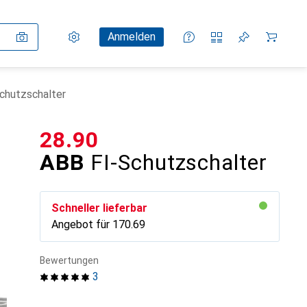
Einstellungen
Kundenkonto
Vergleichslisten
Merklisten
Warenkorb
Anmelden
chutzschalter
CHF
28.90
ABB
FI-Schutzschalter
Schneller lieferbar
Angebot für
CHF
170.69
Bewertungen
3