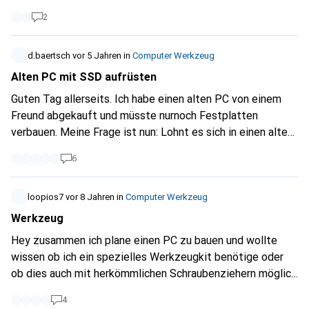
erweitert wird?
2
d.baertsch
vor 5 Jahren
in
Computer Werkzeug
Alten PC mit SSD aufrüsten
Guten Tag allerseits. Ich habe einen alten PC von einem
Freund abgekauft und müsste nurnoch Festplatten
verbauen. Meine Frage ist nun: Lohnt es sich in einen alten
PC noch eine SSD einzubauen? Oder reicht eine HDD völlig
6
aus? Die Specs des PCs weiss ich leider nicht sooo genau,
da sich mein Kollege sich nicht so genau errinern kann. Das
was ich weiss ist folgendes: Grafik: Nvidia GTX1080
loopios7
vor 8 Jahren
in
Computer Werkzeug
Prozessor: i7, overclocked (hat ein riesen lüftungssystem
Werkzeug
drauf) Motherboard: MSI, konnte leider nicht herausfinden
Hey zusammen ich plane einen PC zu bauen und wollte
welches Mein Plan war eigentlich eine SSD für Windows
wissen ob ich ein spezielles Werkzeugkit benötige oder
und die Spiele zu installieren und dann eine HDD für alles
ob dies auch mit herkömmlichen Schraubenziehern möglich
andere. Habe aber leider nur sehr limitiert Ahnung von der
ist. Danke im Voraus
Sache. Vielen Dank für die Hilfe. Gruss
4