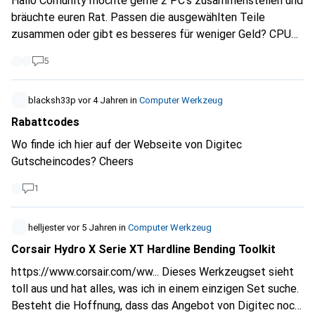
Hallo Comunity möchte gerne 2 PC's zusammenstellen und
bräuchte euren Rat. Passen die ausgewählten Teile
zusammen oder gibt es besseres für weniger Geld? CPU
und Grafikkarte müssen schon Intel und Nvidia sein. PC Nr.
5
1 Budget ca. 2000Fr. ohne Zubehör und PC Nr. 2 ca. 1000Fr.
ohne Zubehör. Nr. 1
https://www.digitec.ch/de...
Nr. 2
https://www.digitec.ch/de...
blacksh33p
vor 4 Jahren
in
Computer Werkzeug
Vielen Dank für eure Hilfe
Rabattcodes
Wo finde ich hier auf der Webseite von Digitec
Gutscheincodes? Cheers
1
helljester
vor 5 Jahren
in
Computer Werkzeug
Corsair Hydro X Serie XT Hardline Bending Toolkit
https://www.corsair.com/ww...
Dieses Werkzeugset sieht
toll aus und hat alles, was ich in einem einzigen Set suche.
Besteht die Hoffnung, dass das Angebot von Digitec noch