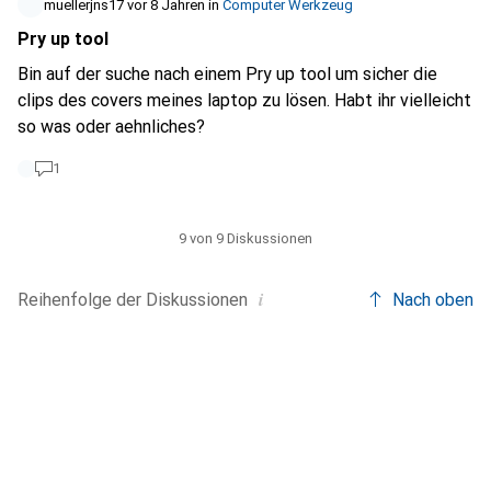
muellerjns17
vor 8 Jahren
in
Computer Werkzeug
Schutzausrüstung zu kaufen? - Welche
Pry up tool
Ausrüstungsgegenstände sind sinnvoller?
Bin auf der suche nach einem Pry up tool um sicher die
clips des covers meines laptop zu lösen. Habt ihr vielleicht
so was oder aehnliches?
1
9 von 9 Diskussionen
i
Reihenfolge der
Diskussionen
Nach oben