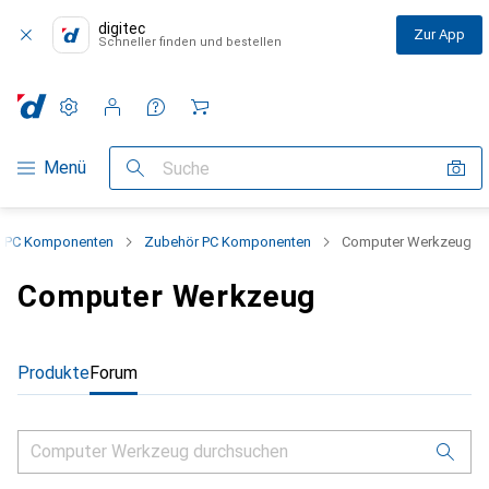
digitec
Zur App
Schneller finden und bestellen
Einstellungen
Kundenkonto
Vergleichslisten
Merklisten
Warenkorb
Navigation nach Kategorien
Menü
Suche
PC Komponenten
Zubehör PC Komponenten
Computer Werkzeug
Computer Werkzeug
Produkte
Forum