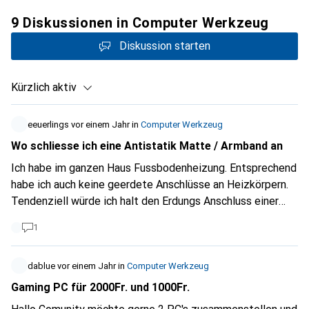
9 Diskussionen in Computer Werkzeug
Diskussion starten
Kürzlich aktiv
eeuerlings
vor einem Jahr
in
Computer Werkzeug
Wo schliesse ich eine Antistatik Matte / Armband an
Ich habe im ganzen Haus Fussbodenheizung. Entsprechend
habe ich auch keine geerdete Anschlüsse an Heizkörpern.
Tendenziell würde ich halt den Erdungs Anschluss einer
Steckdose verwenden. Ist das OK ? Gibt's dafür einen
1
vorgefertigten Anschluss oder muss ich da was basteln
mit Bananenstecker. Oder, ist das gar nicht nötig?
dablue
vor einem Jahr
in
Computer Werkzeug
Gaming PC für 2000Fr. und 1000Fr.