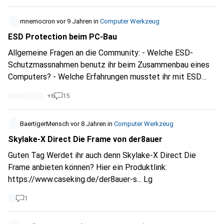
mnemocron
vor 9 Jahren
in
Computer Werkzeug
ESD Protection beim PC-Bau
Allgemeine Fragen an die Community: - Welche ESD-
Schutzmassnahmen benutz ihr beim Zusammenbau eines
Computers? - Welche Erfahrungen musstet ihr mit ESD
Schäden machen? Ich frage dies, da ich persönlich noch nie
+
6
15
besondere Vorkehrungen bei meinen Builds getroffen
habe. Und wenn man sich die Lagerbestände von ESD
Armbändern bei Digitec anschaut, darf man annehmen,
BaertigerMensch
vor 8 Jahren
in
Computer Werkzeug
dass diese nicht gerade zu den Verkaufsrennern zählen. Da
Skylake-X Direct Die Frame von der8auer
mein Fachgebiet im Bereich Elektrotechnik liegt, ist mir
Guten Tag Werdet ihr auch denn Skylake-X Direct Die
auch bekannt, dass gewisse Baugruppen (CMOS) anfälliger
Frame anbieten können? Hier ein Produktlink:
auf Beschädigungen durch ESD sind, sowie sich ESD
https://www.caseking.de/der8auer-s...
Lg
Schäden auch erst als Langzeitschäden zeigen können. -
Hat jemad schon einmal Pech gehabt, und musste eine
1
Komponente mit grosser Wahrscheinlichkeit eines ESD
Schadens wegschmeissen? - Lohnt es sich die empfohlene