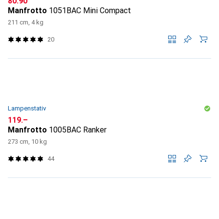
CHF
80.90
Manfrotto
1051BAC Mini Compact
211 cm, 4 kg
20
Lampenstativ
CHF
119.–
Manfrotto
1005BAC Ranker
273 cm, 10 kg
44