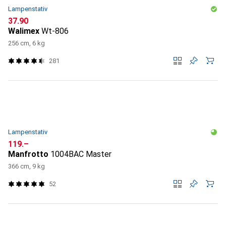
Lampenstativ
CHF
37.90
Walimex
Wt-806
256 cm, 6 kg
281
Lampenstativ
CHF
119.–
Manfrotto
1004BAC Master
366 cm, 9 kg
52