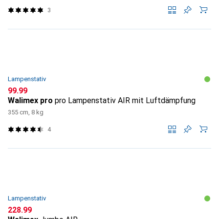
3
Lampenstativ
CHF
99.99
Walimex pro
pro Lampenstativ AIR mit Luftdämpfung
355 cm, 8 kg
4
Lampenstativ
CHF
228.99