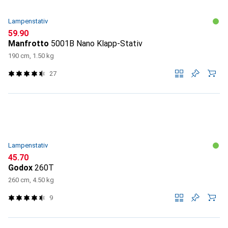
Lampenstativ
CHF
59.90
Manfrotto
5001B Nano Klapp-Stativ
190 cm, 1.50 kg
27
Lampenstativ
CHF
45.70
Godox
260T
260 cm, 4.50 kg
9