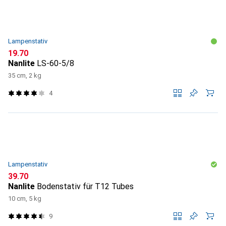
Lampenstativ
CHF
19.70
Nanlite
LS-60-5/8
35 cm, 2 kg
4
Lampenstativ
CHF
39.70
Nanlite
Bodenstativ für T12 Tubes
10 cm, 5 kg
9