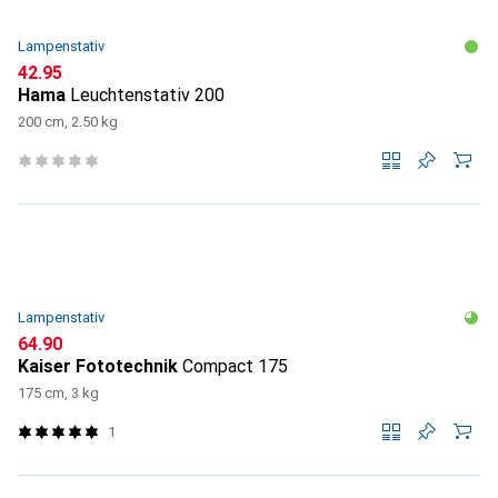
Lampenstativ
CHF
42.95
Hama
Leuchtenstativ 200
200 cm, 2.50 kg
Lampenstativ
CHF
64.90
Kaiser Fototechnik
Compact 175
175 cm, 3 kg
1