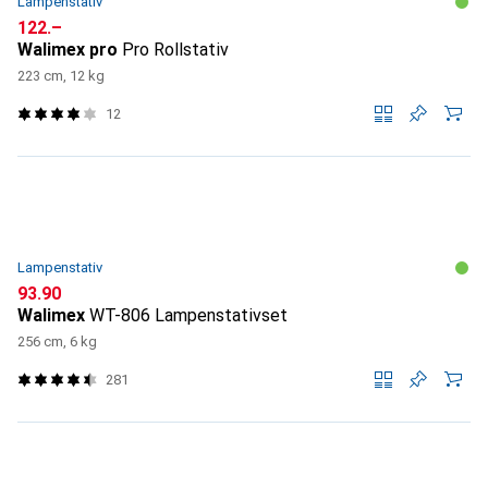
Lampenstativ
CHF
122.–
Walimex pro
Pro Rollstativ
223 cm, 12 kg
12
Lampenstativ
CHF
93.90
Walimex
WT-806 Lampenstativset
256 cm, 6 kg
281