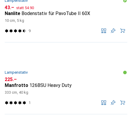
Lampenstativ
CHF
CHF
43.–
statt
54.90
Nanlite
Bodenstativ für PavoTube II 60X
10 cm, 5 kg
9
Lampenstativ
CHF
225.–
Manfrotto
126BSU Heavy Duty
333 cm, 40 kg
1