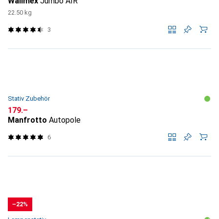
Walimex
Jumbo AIR
22.50 kg
3
Stativ Zubehör
CHF
179.–
Manfrotto
Autopole
6
−22%