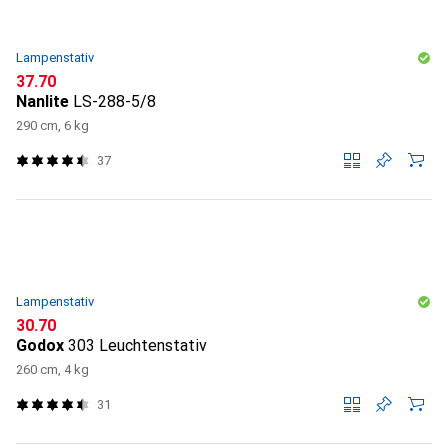
Lampenstativ
CHF
37.70
Nanlite
LS-288-5/8
290 cm, 6 kg
37
Lampenstativ
CHF
30.70
Godox
303 Leuchtenstativ
260 cm, 4 kg
31