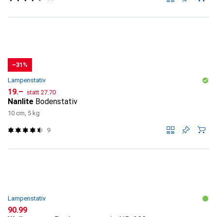
−31%
Lampenstativ
CHF
CHF
19.–
statt
27.70
Nanlite
Bodenstativ
10 cm, 5 kg
9
Lampenstativ
CHF
90.99