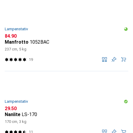
Lampenstativ
CHF
84.90
Manfrotto
1052BAC
237 cm, 5 kg
19
Lampenstativ
CHF
29.50
Nanlite
LS-170
170 cm, 3 kg
11