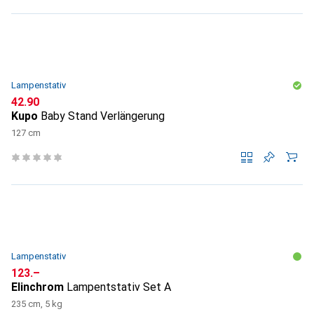
Lampenstativ
CHF
42.90
Kupo
Baby Stand Verlängerung
127 cm
Lampenstativ
CHF
123.–
Elinchrom
Lampentstativ Set A
235 cm, 5 kg