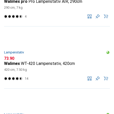
Walimex pro
Pro Lampenstativ AIR, 290cm
290 cm, 7 kg
4
Lampenstativ
CHF
73.90
Walimex
WT-420 Lampenstativ, 420cm
420 cm, 7.50 kg
14