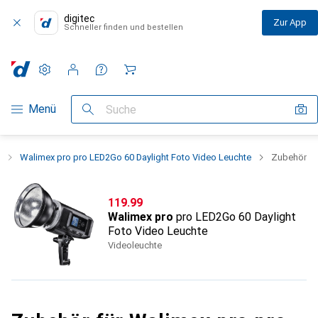
digitec
Zur App
Schneller finden und bestellen
Einstellungen
Kundenkonto
Vergleichslisten
Merklisten
Warenkorb
Navigation nach Kategorien
Menü
Suche
Walimex pro pro LED2Go 60 Daylight Foto Video Leuchte
Zubehör
CHF
119.99
Walimex pro
pro LED2Go 60 Daylight
Foto Video Leuchte
Videoleuchte