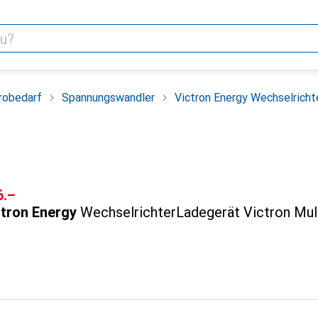
robedarf
Spannungswandler
Victron Energy Wechselricht
F
6.–
ctron Energy
WechselrichterLadegerät Victron Mul