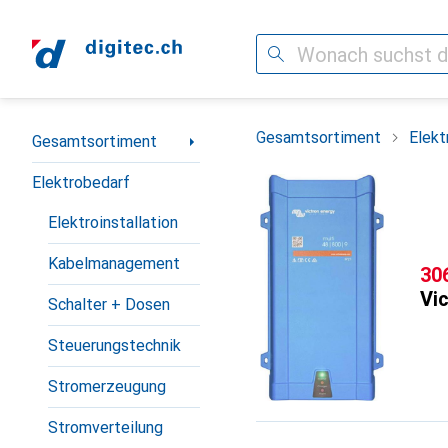
Suche
Navigation nach Kategorien
Gesamtsortiment
Elekt
Gesamtsortiment
Elektrobedarf
Elektroinstallation
Kabelmanagement
CH
30
Vi
Schalter + Dosen
Steuerungstechnik
Stromerzeugung
Stromverteilung