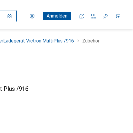
Einstellungen
Kundenkonto
Vergleichslisten
Merklisten
Warenkorb
Anmelden
erLadegerät Victron MultiPlus /916
Zubehör
tiPlus /916