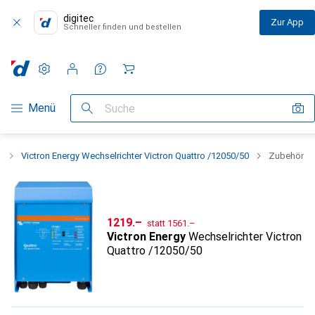
digitec
Zur App
Schneller finden und bestellen
Einstellungen
Kundenkonto
Vergleichslisten
Merklisten
Warenkorb
Navigation nach Kategorien
Menü
Suche
r
Victron Energy Wechselrichter Victron Quattro /12050/50
Zubehör
CHF
CHF
1219.–
statt
1561.–
Victron Energy
Wechselrichter Victron
Quattro /12050/50