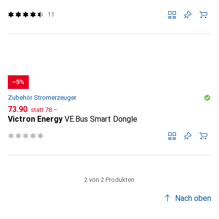
11
−5%
Zubehör Stromerzeuger
CHF
CHF
73.90
statt
78.–
Victron Energy
VE.Bus Smart Dongle
2 von 2 Produkten
Nach oben