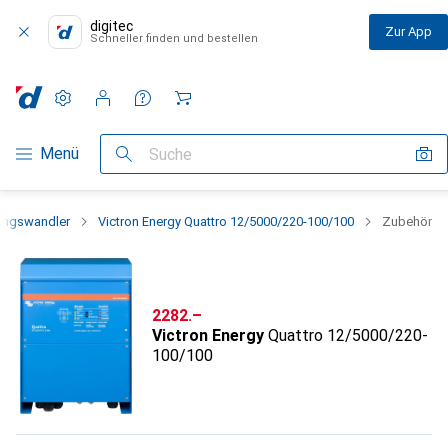
digitec
Zur App
Schneller finden und bestellen
Einstellungen
Kundenkonto
Vergleichslisten
Merklisten
Warenkorb
Navigation nach Kategorien
Menü
Suche
ngswandler
Victron Energy Quattro 12/5000/220-100/100
Zubehör
CHF
2282.–
Victron Energy
Quattro 12/5000/220-
100/100