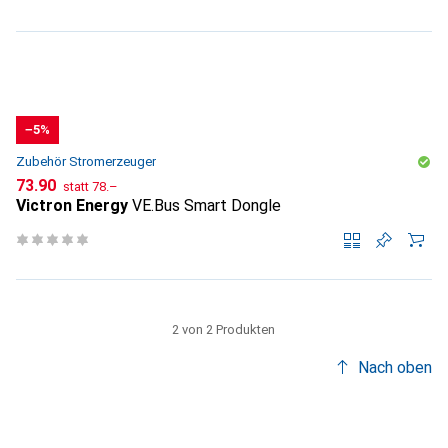
−5%
Zubehör Stromerzeuger
CHF
CHF
73.90
statt
78.–
Victron Energy
VE.Bus Smart Dongle
2 von 2 Produkten
Nach oben