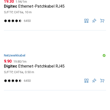
CHF
CHF
19.30
1.94
/
1m
Digitec
Ethernet-Patchkabel RJ45
S/FTP, CAT6a, 10 m
6450
Netzwerkkabel
CHF
CHF
9.90
19.80
/
1m
Digitec
Ethernet-Patchkabel RJ45
S/FTP, CAT6a, 0.50 m
6450