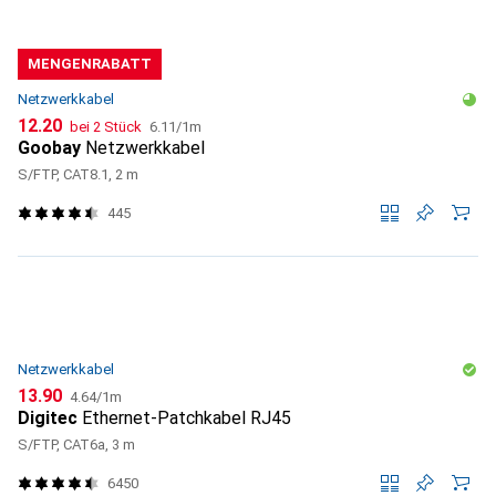
MENGENRABATT
Netzwerkkabel
CHF
CHF
12.20
bei 2 Stück
6.11
/
1m
Goobay
Netzwerkkabel
S/FTP, CAT8.1, 2 m
445
Netzwerkkabel
CHF
CHF
13.90
4.64
/
1m
Digitec
Ethernet-Patchkabel RJ45
S/FTP, CAT6a, 3 m
6450