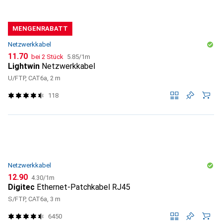
MENGENRABATT
Netzwerkkabel
CHF
CHF
11.70
bei 2 Stück
5.85
/
1m
Lightwin
Netzwerkkabel
U/FTP, CAT6a, 2 m
118
Netzwerkkabel
CHF
CHF
12.90
4.30
/
1m
Digitec
Ethernet-Patchkabel RJ45
S/FTP, CAT6a, 3 m
6450