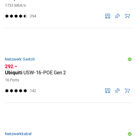
1733 Mbit/s
394
Netzwerk Switch
CHF
292.–
Ubiquiti
USW-16-POE Gen 2
16 Ports
142
Netzwerkkabel