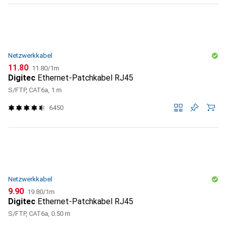
Netzwerkkabel
CHF
CHF
11.80
11.80
/
1m
Digitec
Ethernet-Patchkabel RJ45
S/FTP, CAT6a, 1 m
6450
Netzwerkkabel
CHF
CHF
9.90
19.80
/
1m
Digitec
Ethernet-Patchkabel RJ45
S/FTP, CAT6a, 0.50 m