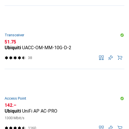
Transceiver
CHF
51.75
Ubiquiti
UACC-OM-MM-10G-D-2
38
Access Point
CHF
142.–
Ubiquiti
UniFi AP AC-PRO
1300 Mbit/s
1160