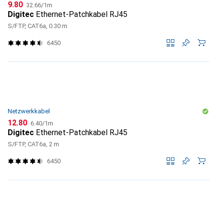
CHF
CHF
9.80
32.66
/
1m
Digitec
Ethernet-Patchkabel RJ45
S/FTP, CAT6a, 0.30 m
6450
Netzwerkkabel
CHF
CHF
12.80
6.40
/
1m
Digitec
Ethernet-Patchkabel RJ45
S/FTP, CAT6a, 2 m
6450