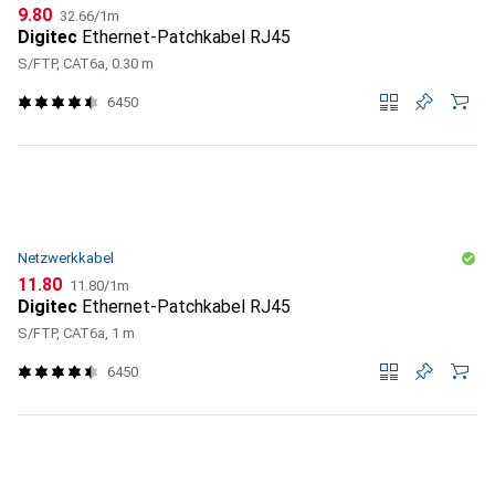
CHF
CHF
9.80
32.66
/
1m
Digitec
Ethernet-Patchkabel RJ45
S/FTP, CAT6a, 0.30 m
6450
Netzwerkkabel
CHF
CHF
11.80
11.80
/
1m
Digitec
Ethernet-Patchkabel RJ45
S/FTP, CAT6a, 1 m
6450