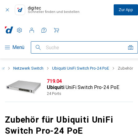
digitec
Zur App
Schneller finden und bestellen
Einstellungen
Kundenkonto
Vergleichslisten
Merklisten
Warenkorb
Navigation nach Kategorien
Menü
Suche
ter
Netzwerk Switch
Ubiquiti UniFi Switch Pro-24 PoE
Zubehör
CHF
719.04
Ubiquiti
UniFi Switch Pro-24 PoE
24 Ports
Zubehör für Ubiquiti UniFi
Switch Pro-24 PoE