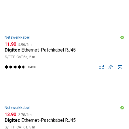
Netzwerkkabel
CHF
CHF
11.90
5.96
/
1m
Digitec
Ethernet-Patchkabel RJ45
S/FTP, CAT6a, 2 m
6450
Netzwerkkabel
CHF
CHF
13.90
2.78
/
1m
Digitec
Ethernet-Patchkabel RJ45
S/FTP, CAT6a, 5 m