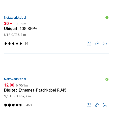
Netzwerkkabel
CHF
CHF
30.–
10.–
/
1m
Ubiquiti
10G SFP+
UTP, CAT6, 3 m
19
Netzwerkkabel
CHF
CHF
12.80
6.40
/
1m
Digitec
Ethernet-Patchkabel RJ45
S/FTP, CAT6a, 2 m
6450