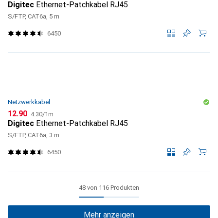
Digitec
Ethernet-Patchkabel RJ45
S/FTP, CAT6a, 5 m
6450
Netzwerkkabel
CHF
CHF
12.90
4.30
/
1m
Digitec
Ethernet-Patchkabel RJ45
S/FTP, CAT6a, 3 m
6450
48 von 116 Produkten
Mehr anzeigen