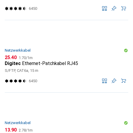
6450
Netzwerkkabel
CHF
CHF
25.40
1.70
/
1m
Digitec
Ethernet-Patchkabel RJ45
S/FTP, CAT6a, 15 m
6450
Netzwerkkabel
CHF
CHF
13.90
2.78
/
1m