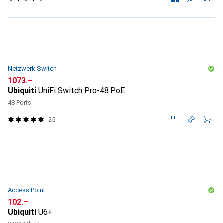
Netzwerk Switch
CHF
1073.–
Ubiquiti
UniFi Switch Pro-48 PoE
48 Ports
25
Access Point
CHF
102.–
Ubiquiti
U6+