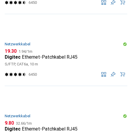
6450
Netzwerkkabel
CHF
CHF
19.30
1.94
/
1m
Digitec
Ethernet-Patchkabel RJ45
S/FTP, CAT6a, 10 m
6450
Netzwerkkabel
CHF
CHF
9.80
32.66
/
1m
Digitec
Ethernet-Patchkabel RJ45