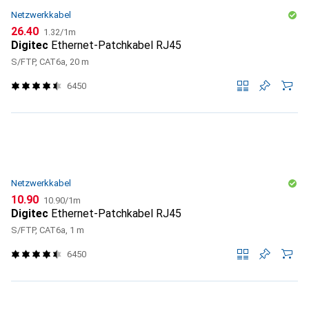
Netzwerkkabel
CHF
CHF
26.40
1.32
/
1m
Digitec
Ethernet-Patchkabel RJ45
S/FTP, CAT6a, 20 m
6450
Netzwerkkabel
CHF
CHF
10.90
10.90
/
1m
Digitec
Ethernet-Patchkabel RJ45
S/FTP, CAT6a, 1 m
6450