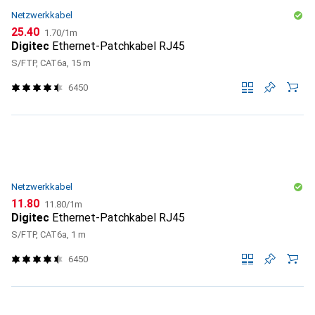
Netzwerkkabel
CHF
CHF
25.40
1.70
/
1m
Digitec
Ethernet-Patchkabel RJ45
S/FTP, CAT6a, 15 m
6450
Netzwerkkabel
CHF
CHF
11.80
11.80
/
1m
Digitec
Ethernet-Patchkabel RJ45
S/FTP, CAT6a, 1 m
6450