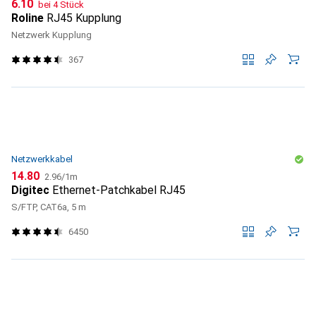
CHF
6.10
bei 4 Stück
Roline
RJ45 Kupplung
Netzwerk Kupplung
367
Netzwerkkabel
CHF
CHF
14.80
2.96
/
1m
Digitec
Ethernet-Patchkabel RJ45
S/FTP, CAT6a, 5 m
6450