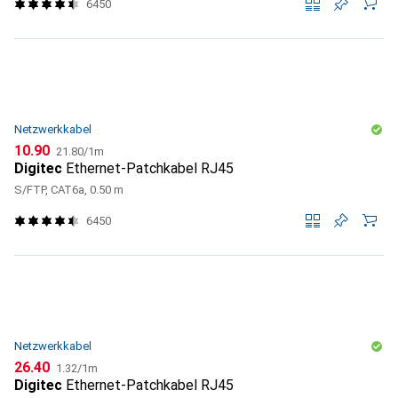
6450
Netzwerkkabel
CHF
CHF
10.90
21.80
/
1m
Digitec
Ethernet-Patchkabel RJ45
S/FTP, CAT6a, 0.50 m
6450
Netzwerkkabel
CHF
CHF
26.40
1.32
/
1m
Digitec
Ethernet-Patchkabel RJ45