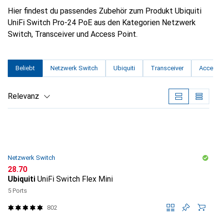
Hier findest du passendes Zubehör zum Produkt Ubiquiti
UniFi Switch Pro-24 PoE aus den Kategorien Netzwerk
Switch, Transceiver und Access Point.
Beliebt
Netzwerk Switch
Ubiquiti
Transceiver
Acces
Relevanz
Produktliste
Netzwerk Switch
CHF
28.70
Ubiquiti
UniFi Switch Flex Mini
5 Ports
802