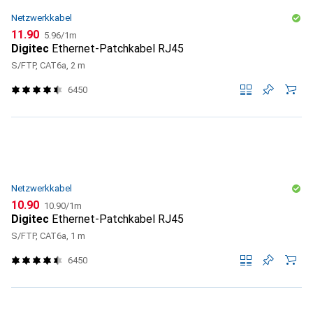
Netzwerkkabel
CHF
CHF
11.90
5.96
/
1m
Digitec
Ethernet-Patchkabel RJ45
S/FTP, CAT6a, 2 m
6450
Netzwerkkabel
CHF
CHF
10.90
10.90
/
1m
Digitec
Ethernet-Patchkabel RJ45
S/FTP, CAT6a, 1 m
6450