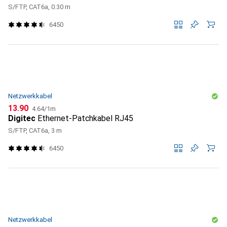
S/FTP, CAT6a, 0.30 m
6450
Netzwerkkabel
CHF
CHF
13.90
4.64
/
1m
Digitec
Ethernet-Patchkabel RJ45
S/FTP, CAT6a, 3 m
6450
Netzwerkkabel