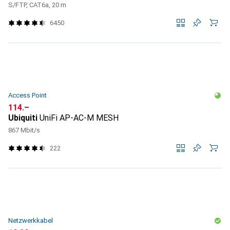
S/FTP, CAT6a, 20 m
6450
Access Point
CHF
114.–
Ubiquiti
UniFi AP-AC-M MESH
867 Mbit/s
222
Netzwerkkabel