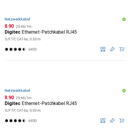
Netzwerkkabel
CHF
CHF
8.90
29.66
/
1m
Digitec
Ethernet-Patchkabel RJ45
S/FTP, CAT6a, 0.30 m
6450
Netzwerkkabel
CHF
CHF
8.90
29.66
/
1m
Digitec
Ethernet-Patchkabel RJ45
S/FTP, CAT6a, 0.30 m
6450