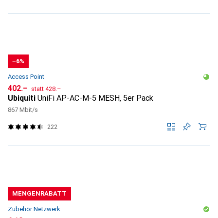
−6%
Access Point
CHF
CHF
402.–
statt
428.–
Ubiquiti
UniFi AP-AC-M-5 MESH, 5er Pack
867 Mbit/s
222
MENGENRABATT
Zubehör Netzwerk