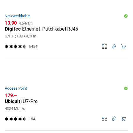
Netzwerkkabel
CHF
CHF
13.90
4.64
/
1m
Digitec
Ethernet-Patchkabel RJ45
S/FTP, CAT6a, 3 m
6454
Access Point
CHF
179.–
Ubiquiti
U7-Pro
4324 Mbit/s
154