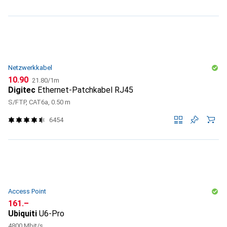
Netzwerkkabel
CHF
CHF
10.90
21.80
/
1m
Digitec
Ethernet-Patchkabel RJ45
S/FTP, CAT6a, 0.50 m
6454
Access Point
CHF
161.–
Ubiquiti
U6-Pro
4800 Mbit/s