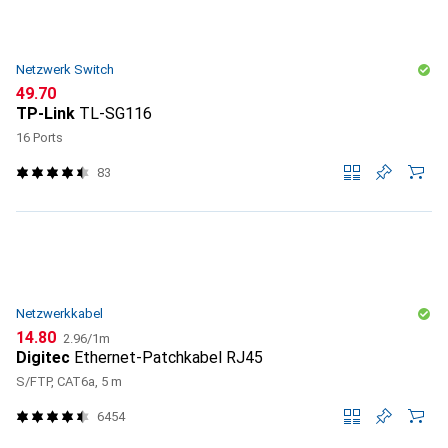
Netzwerk Switch
CHF
49.70
TP-Link
TL-SG116
16 Ports
83
Netzwerkkabel
CHF
CHF
14.80
2.96
/
1m
Digitec
Ethernet-Patchkabel RJ45
S/FTP, CAT6a, 5 m
6454