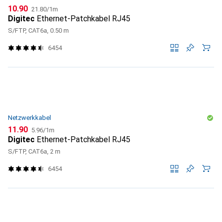
CHF
CHF
10.90
21.80
/
1m
Digitec
Ethernet-Patchkabel RJ45
S/FTP, CAT6a, 0.50 m
6454
Netzwerkkabel
CHF
CHF
11.90
5.96
/
1m
Digitec
Ethernet-Patchkabel RJ45
S/FTP, CAT6a, 2 m
6454