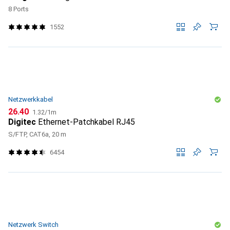
8 Ports
1552
Netzwerkkabel
CHF
CHF
26.40
1.32
/
1m
Digitec
Ethernet-Patchkabel RJ45
S/FTP, CAT6a, 20 m
6454
Netzwerk Switch