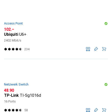
Access Point
CHF
102.–
Ubiquiti
U6+
2402 Mbit/s
234
Netzwerk Switch
CHF
48.90
TP-Link
Tl-Sg1016d
16 Ports
58