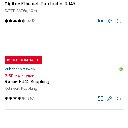
Digitec
Ethernet-Patchkabel RJ45
S/FTP, CAT6a, 10 m
6454
MENGENRABATT
Zubehör Netzwerk
CHF
7.30
bei 4 Stück
Roline
RJ45 Kupplung
Netzwerk Kupplung
367