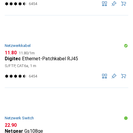
6454
Netzwerkkabel
CHF
CHF
11.80
11.80
/
1m
Digitec
Ethernet-Patchkabel RJ45
S/FTP, CAT6a, 1 m
6454
Netzwerk Switch
CHF
22.90
Netgear
Gs108ge