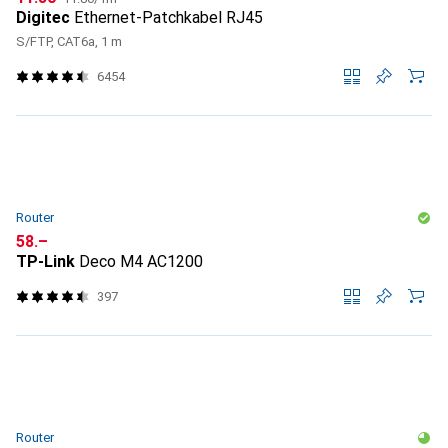
Digitec
Ethernet-Patchkabel RJ45
S/FTP, CAT6a, 1 m
6454
Router
CHF
58.–
TP-Link
Deco M4 AC1200
397
Router