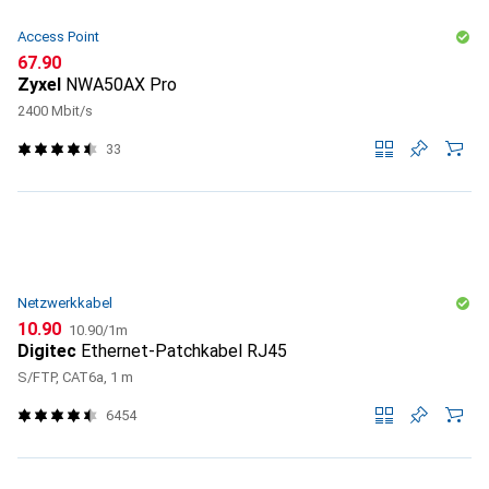
Access Point
CHF
67.90
Zyxel
NWA50AX Pro
2400 Mbit/s
33
Netzwerkkabel
CHF
CHF
10.90
10.90
/
1m
Digitec
Ethernet-Patchkabel RJ45
S/FTP, CAT6a, 1 m
6454