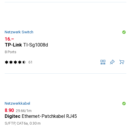
Netzwerk Switch
CHF
16.–
TP-Link
Tl-Sg1008d
8 Ports
61
Netzwerkkabel
CHF
CHF
8.90
29.66
/
1m
Digitec
Ethernet-Patchkabel RJ45
S/FTP, CAT6a, 0.30 m