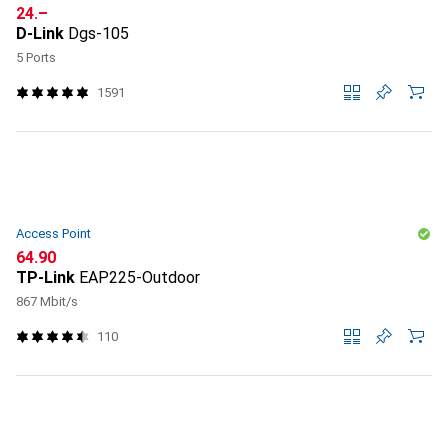
CHF
24.–
D-Link
Dgs-105
5 Ports
1591
Access Point
CHF
64.90
TP-Link
EAP225-Outdoor
867 Mbit/s
110