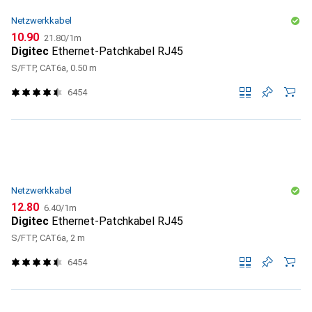
Netzwerkkabel
CHF
CHF
10.90
21.80
/
1m
Digitec
Ethernet-Patchkabel RJ45
S/FTP, CAT6a, 0.50 m
6454
Netzwerkkabel
CHF
CHF
12.80
6.40
/
1m
Digitec
Ethernet-Patchkabel RJ45
S/FTP, CAT6a, 2 m
6454