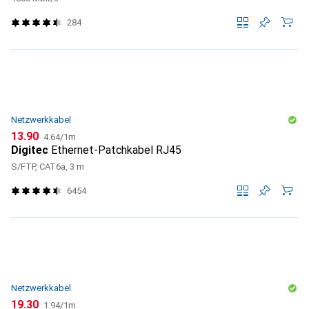
284
Netzwerkkabel
CHF
CHF
13.90
4.64
/
1m
Digitec
Ethernet-Patchkabel RJ45
S/FTP, CAT6a, 3 m
6454
Netzwerkkabel
CHF
CHF
19.30
1.94
/
1m