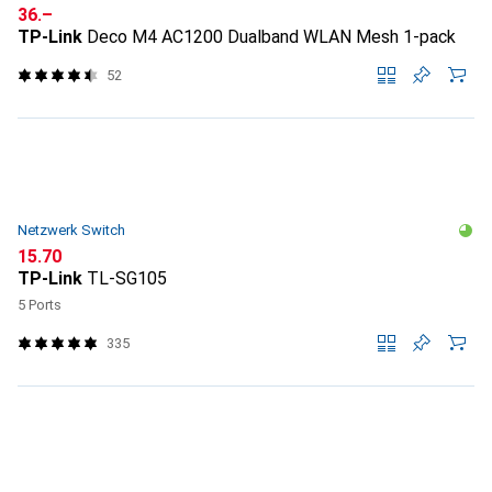
CHF
36.–
TP-Link
Deco M4 AC1200 Dualband WLAN Mesh 1-pack
52
Netzwerk Switch
CHF
15.70
TP-Link
TL-SG105
5 Ports
335