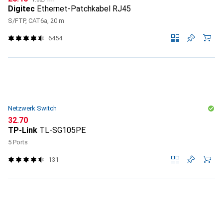
Digitec
Ethernet-Patchkabel RJ45
S/FTP, CAT6a, 20 m
6454
Netzwerk Switch
CHF
32.70
TP-Link
TL-SG105PE
5 Ports
131