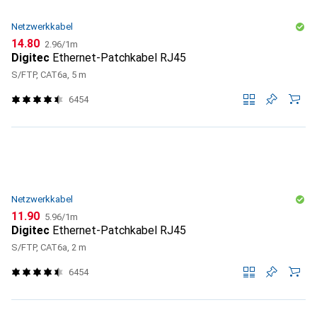
Netzwerkkabel
CHF
CHF
14.80
2.96
/
1m
Digitec
Ethernet-Patchkabel RJ45
S/FTP, CAT6a, 5 m
6454
Netzwerkkabel
CHF
CHF
11.90
5.96
/
1m
Digitec
Ethernet-Patchkabel RJ45
S/FTP, CAT6a, 2 m
6454