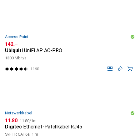
Access Point
CHF
142.–
Ubiquiti
UniFi AP AC-PRO
1300 Mbit/s
1160
Netzwerkkabel
CHF
CHF
11.80
11.80
/
1m
Digitec
Ethernet-Patchkabel RJ45
S/FTP, CAT6a, 1 m