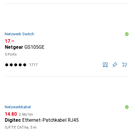
Netzwerk Switch
CHF
17.–
Netgear
GS105GE
5 Ports
1717
Netzwerkkabel
CHF
CHF
14.80
2.96
/
1m
Digitec
Ethernet-Patchkabel RJ45
S/FTP, CAT6a, 5 m