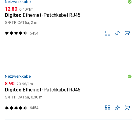
Netzwerkkabel
CHF
CHF
12.80
6.40
/
1m
Digitec
Ethernet-Patchkabel RJ45
S/FTP, CAT6a, 2 m
6454
Netzwerkkabel
CHF
CHF
8.90
29.66
/
1m
Digitec
Ethernet-Patchkabel RJ45
S/FTP, CAT6a, 0.30 m
6454