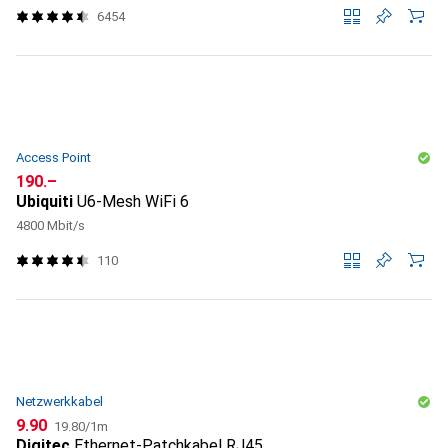
6454
Access Point
CHF
190.–
Ubiquiti
U6-Mesh WiFi 6
4800 Mbit/s
110
Netzwerkkabel
CHF
CHF
9.90
19.80
/
1m
Digitec
Ethernet-Patchkabel RJ45