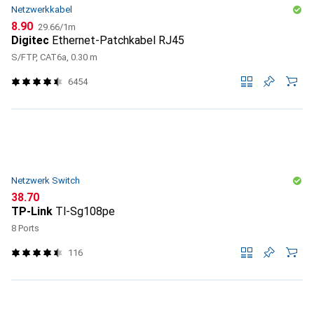
Netzwerkkabel
CHF
CHF
8.90
29.66
/
1m
Digitec
Ethernet-Patchkabel RJ45
S/FTP, CAT6a, 0.30 m
6454
Netzwerk Switch
CHF
38.70
TP-Link
Tl-Sg108pe
8 Ports
116