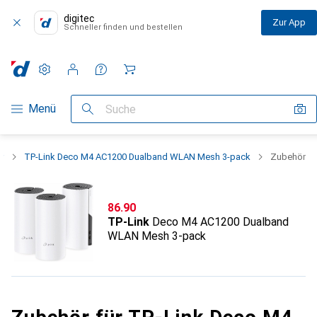
digitec
Zur App
Schneller finden und bestellen
Einstellungen
Kundenkonto
Vergleichslisten
Merklisten
Warenkorb
Navigation nach Kategorien
Menü
Suche
r
TP-Link Deco M4 AC1200 Dualband WLAN Mesh 3-pack
Zubehör
CHF
86.90
TP-Link
Deco M4 AC1200 Dualband
WLAN Mesh 3-pack