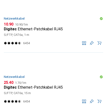
Netzwerkkabel
CHF
CHF
10.90
10.90
/
1m
Digitec
Ethernet-Patchkabel RJ45
S/FTP, CAT6a, 1 m
6454
Netzwerkkabel
CHF
CHF
25.40
1.70
/
1m
Digitec
Ethernet-Patchkabel RJ45
S/FTP, CAT6a, 15 m
6454