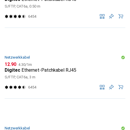
S/FTP, CAT6a, 0.50 m
6454
Netzwerkkabel
CHF
CHF
12.90
4.30
/
1m
Digitec
Ethernet-Patchkabel RJ45
S/FTP, CAT6a, 3 m
6454
Netzwerkkabel