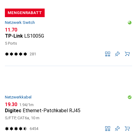
MENGENRABATT
Netzwerk Switch
CHF
11.70
TP-Link
LS1005G
5 Ports
281
Netzwerkkabel
CHF
CHF
19.30
1.94
/
1m
Digitec
Ethernet-Patchkabel RJ45
S/FTP, CAT6a, 10 m
6454