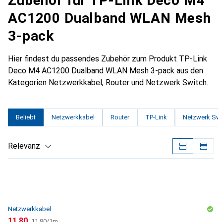
Zubehör für TP-Link Deco M4
AC1200 Dualband WLAN Mesh
3-pack
Hier findest du passendes Zubehör zum Produkt TP-Link
Deco M4 AC1200 Dualband WLAN Mesh 3-pack aus den
Kategorien Netzwerkkabel, Router und Netzwerk Switch.
Beliebt
Netzwerkkabel
Router
TP-Link
Netzwerk Swi
Relevanz
Produktliste
Netzwerkkabel
CHF
CHF
11.80
11.80
/
1m