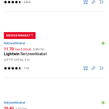
6454
MENGENRABATT
Netzwerkkabel
CHF
CHF
11.70
bei 2 Stück
5.85
/
1m
Lightwin
Netzwerkkabel
U/FTP, CAT6a, 2 m
118
Netzwerkkabel
CHF
CHF
26.40
1.32
/
1m