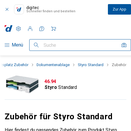
digitec
Zur App
Schneller finden und bestellen
Einstellungen
Kundenkonto
Vergleichslisten
Merklisten
Warenkorb
Navigation nach Kategorien
Menü
Suche
itsplatz Zubehör
Dokumentenablage
Styro Standard
Zubehör
CHF
46.94
Styro
Standard
Zubehör für Styro Standard
Hier findest du passendes Zubehör zum Produkt Styro