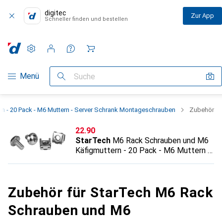
digitec
Zur App
Schneller finden und bestellen
Einstellungen
Kundenkonto
Vergleichslisten
Merklisten
Warenkorb
Navigation nach Kategorien
Menü
Suche
n - 20 Pack - M6 Muttern - Server Schrank Montageschrauben
Zubehör
CHF
22.90
StarTech
M6 Rack Schrauben und M6
Käfigmuttern - 20 Pack - M6 Muttern -
Server Schrank Montageschrauben
Zubehör für StarTech M6 Rack
Schrauben und M6