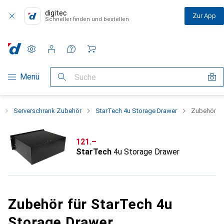
digitec
Zur App
Schneller finden und bestellen
Einstellungen
Kundenkonto
Vergleichslisten
Merklisten
Warenkorb
Navigation nach Kategorien
Menü
Suche
Serverschrank Zubehör
StarTech 4u Storage Drawer
Zubehör
CHF
121.–
StarTech
4u Storage Drawer
Zubehör für StarTech 4u
Storage Drawer