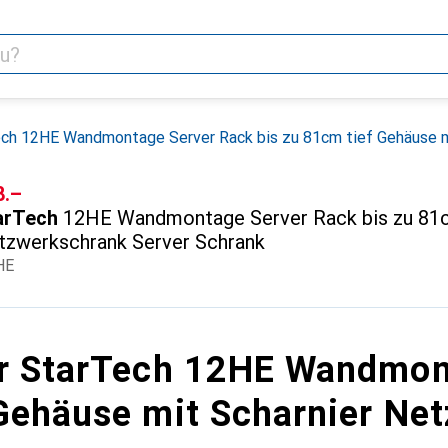
ch 12HE Wandmontage Server Rack bis zu 81cm tief Gehäuse m
F
8.–
arTech
12HE Wandmontage Server Rack bis zu 81c
tzwerkschrank Server Schrank
HE
r StarTech 12HE Wandmont
Gehäuse mit Scharnier Ne