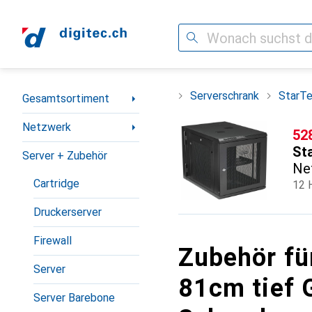
Suche
Navigation nach Kategorien
Netzwerk
Server + Zubehör
Serverschrank
StarTe
Gesamtsortiment
Netzwerk
CH
52
St
Server + Zubehör
Ne
Cartridge
12 
Druckerserver
Firewall
Zubehör fü
Server
81cm tief 
Server Barebone