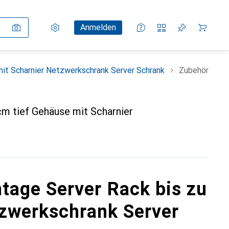
Einstellungen
Kundenkonto
Vergleichslisten
Merklisten
Warenkorb
Anmelden
it Scharnier Netzwerkschrank Server Schrank
Zubehör
m tief Gehäuse mit Scharnier
age Server Rack bis zu
tzwerkschrank Server