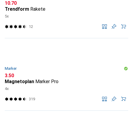
CHF
10.70
Trendform
Rakete
5x
12
Marker
CHF
3.50
Magnetoplan
Marker Pro
4x
319