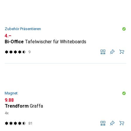
Zubehör Präsentieren
CHF
4.–
Bi-Office
Tafelwischer für Whiteboards
9
Magnet
CHF
9.88
Trendform
Graffa
4x
81