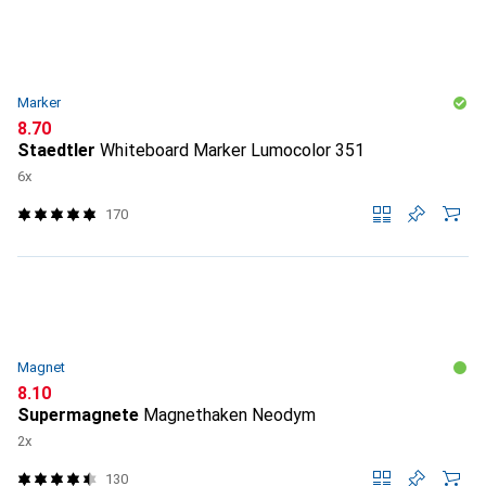
Marker
CHF
8.70
Staedtler
Whiteboard Marker Lumocolor 351
6x
170
Magnet
CHF
8.10
Supermagnete
Magnethaken Neodym
2x
130