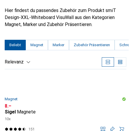
Hier findest du passendes Zubehör zum Produkt smiT
Design-XXL-Whiteboard VisuWall aus den Kategorien
Magnet, Marker und Zubehör Präsentieren.
Beliebt
Magnet
Marker
Zubehör Präsentieren
Schrei
Relevanz
Produktliste
Magnet
CHF
8.–
Sigel
Magnete
10x
151