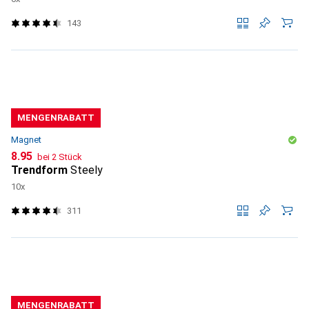
143
MENGENRABATT
Magnet
CHF
8.95
bei 2 Stück
Trendform
Steely
10x
311
MENGENRABATT