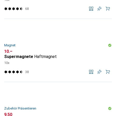
68
Magnet
CHF
10.–
Supermagnete
Haftmagnet
10x
38
Zubehör Präsentieren
CHF
9.50