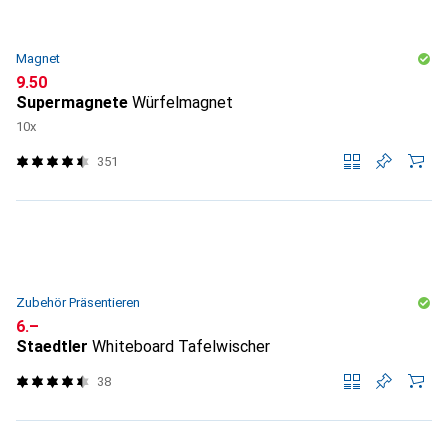
Magnet
CHF
9.50
Supermagnete
Würfelmagnet
10x
351
Zubehör Präsentieren
CHF
6.–
Staedtler
Whiteboard Tafelwischer
38