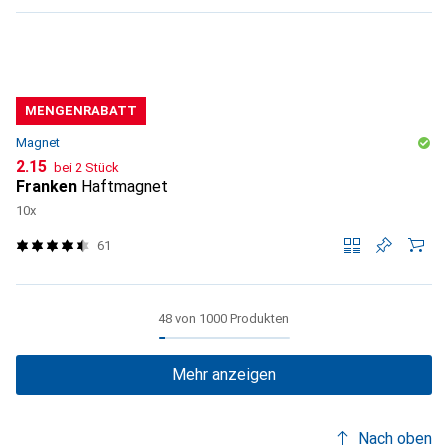
MENGENRABATT
Magnet
CHF
2.15
bei 2 Stück
Franken
Haftmagnet
10x
61
48 von 1000 Produkten
Mehr anzeigen
Nach oben