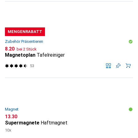
MENGENRABATT
Zubehör Präsentieren
CHF
8.20
bei 2 Stück
Magnetoplan
Tafelreiniger
53
Magnet
CHF
13.30
Supermagnete
Haftmagnet
10x