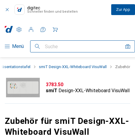
digitec
Zur App
Schneller finden und bestellen
Einstellungen
Kundenkonto
Vergleichslisten
Merklisten
Warenkorb
Navigation nach Kategorien
Menü
Suche
Präsentationstafel
smiT Design-XXL-Whiteboard VisuWall
Zubehör
CHF
3783.50
smiT
Design-XXL-Whiteboard VisuWall
Zubehör für smiT Design-XXL-
Whiteboard VisuWall