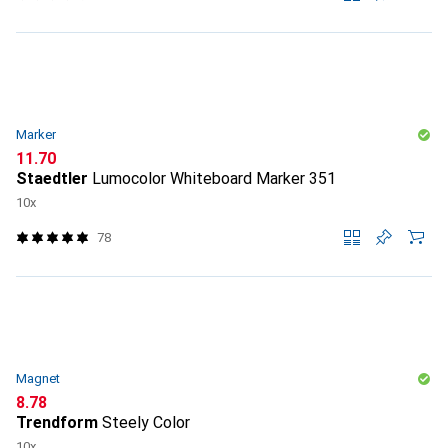
Marker
CHF
11.70
Staedtler
Lumocolor Whiteboard Marker 351
10x
78
Magnet
CHF
8.78
Trendform
Steely Color
10x