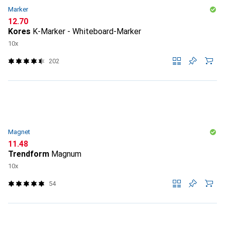
Marker
CHF
12.70
Kores
K-Marker - Whiteboard-Marker
10x
202
Magnet
CHF
11.48
Trendform
Magnum
10x
54