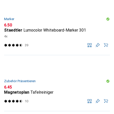
Marker
CHF
6.50
Staedtler
Lumocolor Whiteboard-Marker 301
4x
39
Zubehör Präsentieren
CHF
6.45
Magnetoplan
Tafelreiniger
10