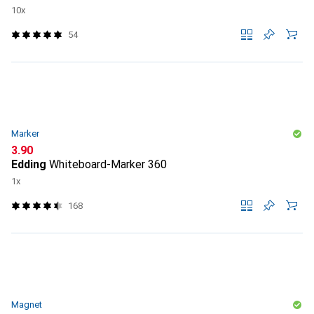
10x
54
Marker
CHF
3.90
Edding
Whiteboard-Marker 360
1x
168
Magnet