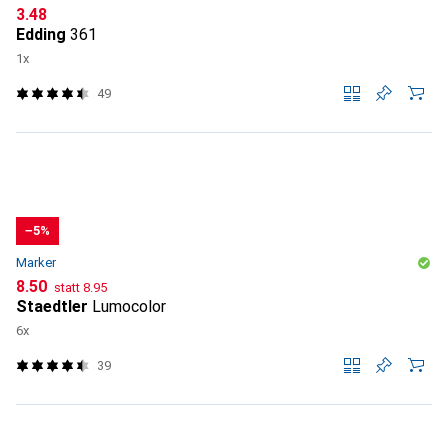
CHF
3.48
Edding
361
1x
49
−5%
Marker
CHF
CHF
8.50
statt
8.95
Staedtler
Lumocolor
6x
39