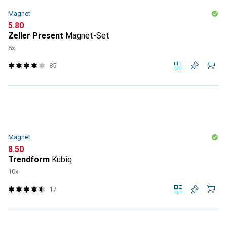
Magnet
CHF
5.80
Zeller Present
Magnet-Set
6x
85
Magnet
CHF
8.50
Trendform
Kubiq
10x
17