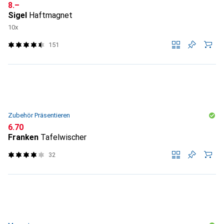
CHF
8.–
Sigel
Haftmagnet
10x
151
Zubehör Präsentieren
CHF
6.70
Franken
Tafelwischer
32