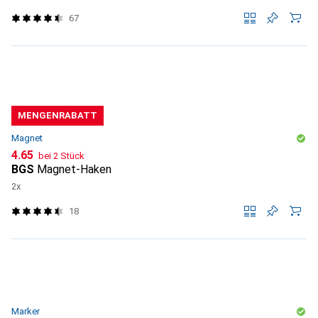
67
MENGENRABATT
Magnet
CHF
4.65
bei 2 Stück
BGS
Magnet-Haken
2x
18
Marker