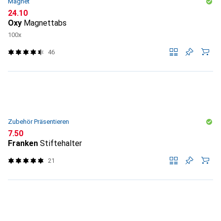
Magnet
CHF
24.10
Oxy
Magnettabs
100x
46
Zubehör Präsentieren
CHF
7.50
Franken
Stiftehalter
21