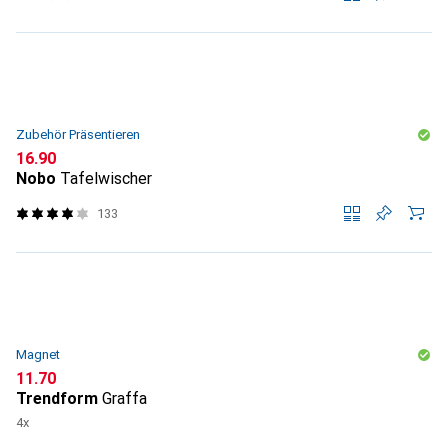
Zubehör Präsentieren
CHF
16.90
Nobo
Tafelwischer
133
Magnet
CHF
11.70
Trendform
Graffa
4x