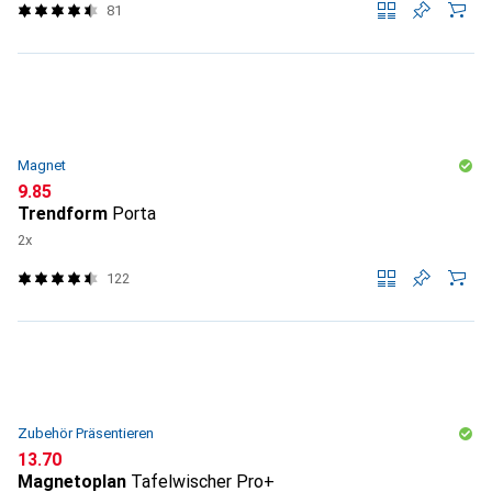
81
Magnet
CHF
9.85
Trendform
Porta
2x
122
Zubehör Präsentieren
CHF
13.70
Magnetoplan
Tafelwischer Pro+