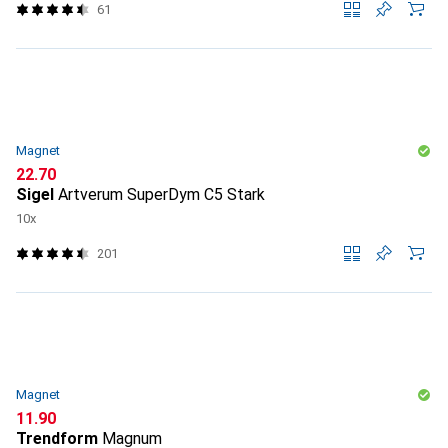
61
Magnet
CHF
22.70
Sigel
Artverum SuperDym C5 Stark
10x
201
Magnet
CHF
11.90
Trendform
Magnum