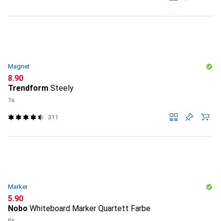
Magnet
CHF
8.90
Trendform
Steely
1x
311
Marker
CHF
5.90
Nobo
Whiteboard Marker Quartett Farbe
6x