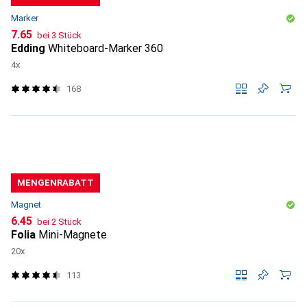
Marker
CHF
7.65
bei 3 Stück
Edding
Whiteboard-Marker 360
4x
168
MENGENRABATT
Magnet
CHF
6.45
bei 2 Stück
Folia
Mini-Magnete
20x
113