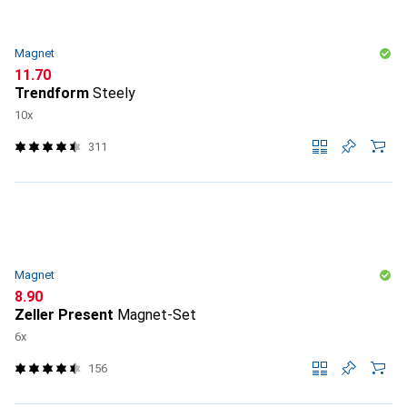
Magnet
CHF
11.70
Trendform
Steely
10x
311
Magnet
CHF
8.90
Zeller Present
Magnet-Set
6x
156