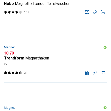
Nobo
Magnethaftender Tafelwischer
133
Magnet
CHF
10.70
Trendform
Magnethaken
2x
31
Magnet