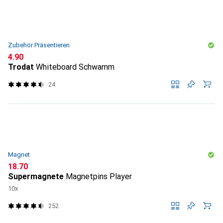
Zubehör Präsentieren
CHF
4.90
Trodat
Whiteboard Schwamm
24
Magnet
CHF
18.70
Supermagnete
Magnetpins Player
10x
252