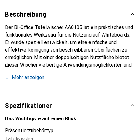
Beschreibung
Der Bi-Office Tafelwischer AA0105 ist ein praktisches und
funktionales Werkzeug für die Nutzung auf Whiteboards.
Er wurde speziell entwickelt, um eine einfache und
effektive Reinigung von beschreibbaren Oberflächen zu
ermöglichen. Mit einer doppelseitigen Nutzfläche bietet
dieser Wischer vielseitige Anwendungsmöglichkeiten und
sorgt dafür, dass Ihre Präsentationen stets klar und lesbar
Mehr anzeigen
bleiben. Der Wischer ist aus Kiefernholz und Kreide
gefertigt, was ihm eine ansprechende Optik verleiht und
gleichzeitig eine hohe Funktionalität gewährleistet. Die
empfohlene Reinigungsmethode ist sehr leicht, was die
Spezifikationen
Handhabung zusätzlich vereinfacht. Mit einem Gewicht
von 1400 g ist der Wischer stabil und dennoch leicht
Das Wichtigste auf einen Blick
genug, um ihn mühelos zu verwenden. Er ist nicht kratzfest
Präsentierzubehörtyp
und nicht magnethaftend, was ihn ideal für den Einsatz auf
Tafelwischer
herkömmlichen Whiteboards macht.