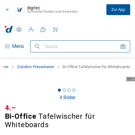
digitec
Zur App
Schneller finden und bestellen
Einstellungen
Kundenkonto
Vergleichslisten
Merklisten
Warenkorb
Navigation nach Kategorien
Menü
Suche
ieren
Zubehör Präsentieren
Bi-Office Tafelwischer für Whiteboards
4 Bilder
CHF
4.–
Bi-Office
Tafelwischer für
Whiteboards