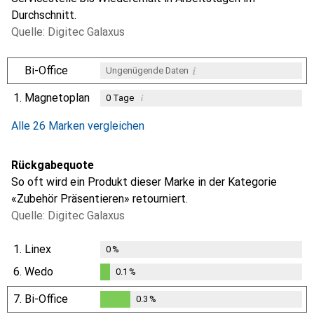
Durchschnitt.
Quelle: Digitec Galaxus
i
Bi-Office
Ungenügende Daten
1.
Magnetoplan
i
0
Tage
i
i
i
Ungenügende Daten
Ungenügende Daten
Ungenügende Daten
Alle 26 Marken vergleichen
Rückgabequote
So oft wird ein Produkt dieser Marke in der Kategorie
«Zubehör Präsentieren» retourniert.
Quelle: Digitec Galaxus
1.
Linex
0
%
6.
Wedo
0.1
%
0.1
%
7.
Bi-Office
0.3
%