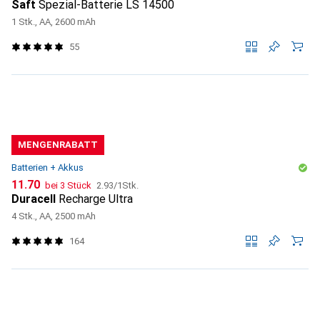
Saft
Spezial-Batterie LS 14500
1 Stk., AA, 2600 mAh
55
MENGENRABATT
Batterien + Akkus
CHF
CHF
11.70
bei 3 Stück
2.93
/
1Stk.
Duracell
Recharge Ultra
4 Stk., AA, 2500 mAh
164