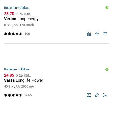
Batterien + Akkus
CHF
CHF
28.70
3.59
/
1Stk.
Verico
Loopenergy
8 Stk., AA, 1700 mAh
196
Batterien + Akkus
CHF
CHF
24.85
0.62
/
1Stk.
Varta
Longlife Power
40 Stk., AA, 2960 mAh
3666