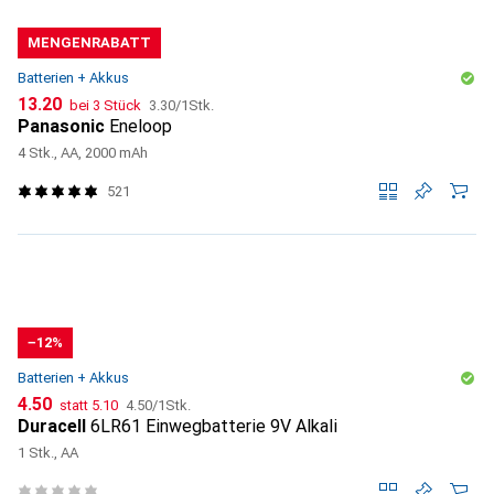
MENGENRABATT
Batterien + Akkus
CHF
CHF
13.20
bei 3 Stück
3.30
/
1Stk.
Panasonic
Eneloop
4 Stk., AA, 2000 mAh
521
−12%
Batterien + Akkus
CHF
CHF
CHF
4.50
statt
5.10
4.50
/
1Stk.
Duracell
6LR61 Einwegbatterie 9V Alkali
1 Stk., AA