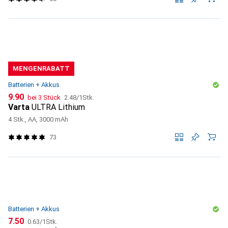
MENGENRABATT
Batterien + Akkus
CHF
CHF
9.90
bei 3 Stück
2.48
/
1Stk.
Varta
ULTRA Lithium
4 Stk., AA, 3000 mAh
73
Batterien + Akkus
CHF
CHF
7.50
0.63
/
1Stk.