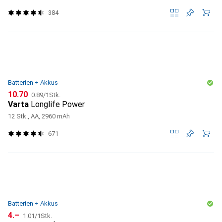
384
Batterien + Akkus
CHF
CHF
10.70
0.89
/
1Stk.
Varta
Longlife Power
12 Stk., AA, 2960 mAh
671
Batterien + Akkus
CHF
CHF
4.–
1.01
/
1Stk.