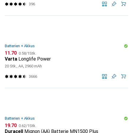
396
Batterien + Akkus
CHF
CHF
11.70
0.58
/
1Stk.
Varta
Longlife Power
20 Stk., AA, 2960 mAh
3666
Batterien + Akkus
CHF
CHF
19.70
0.62
/
1Stk.
Duracell
Mignon (AA) Batterie MN1500 Plus