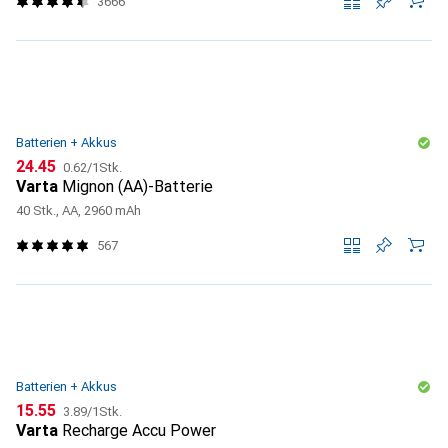
3666
Batterien + Akkus
CHF
CHF
24.45
0.62
/
1Stk.
Varta
Mignon (AA)-Batterie
40 Stk., AA, 2960 mAh
567
Batterien + Akkus
CHF
CHF
15.55
3.89
/
1Stk.
Varta
Recharge Accu Power