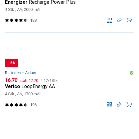
Energizer
Recharge Power Plus
4 Stk., AA, 2000 mAh
188
−6%
Batterien + Akkus
CHF
CHF
CHF
16.70
statt
17.70
4.17
/
1Stk.
Verico
LoopEnergy AA
4 Stk., AA, 1700 mAh
196