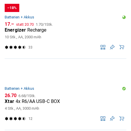
−18%
Batterien + Akkus
CHF
CHF
CHF
17.–
statt
20.70
1.70
/
1Stk.
Energizer
Recharge
10 Stk., AA, 2000 mAh
33
Batterien + Akkus
CHF
CHF
26.70
6.68
/
1Stk.
Xtar
4x R6/AA USB-C BOX
4 Stk., AA, 3000 mAh
12