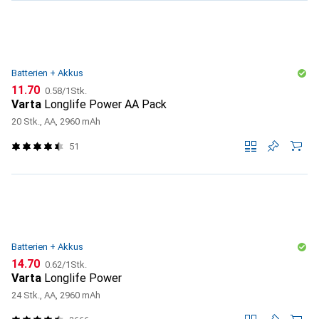
Batterien + Akkus
CHF
CHF
11.70
0.58
/
1Stk.
Varta
Longlife Power AA Pack
20 Stk., AA, 2960 mAh
51
Batterien + Akkus
CHF
CHF
14.70
0.62
/
1Stk.
Varta
Longlife Power
24 Stk., AA, 2960 mAh