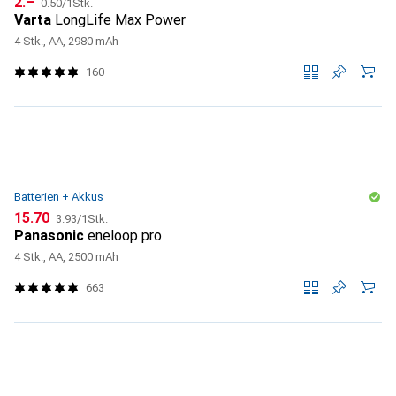
CHF
2.–
0.50
/
1Stk.
Varta
LongLife Max Power
4 Stk., AA, 2980 mAh
160
Batterien + Akkus
CHF
CHF
15.70
3.93
/
1Stk.
Panasonic
eneloop pro
4 Stk., AA, 2500 mAh
663