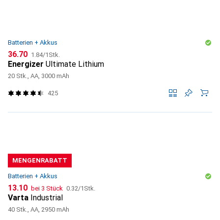
Batterien + Akkus
CHF
CHF
36.70
1.84
/
1Stk.
Energizer
Ultimate Lithium
20 Stk., AA, 3000 mAh
425
MENGENRABATT
Batterien + Akkus
CHF
CHF
13.10
bei 3 Stück
0.32
/
1Stk.
Varta
Industrial
40 Stk., AA, 2950 mAh