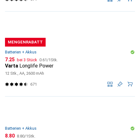
MENGENRABATT
Batterien + Akkus
CHF
CHF
7.25
bei 3 Stück
0.61
/
1Stk.
Varta
Longlife Power
12 Stk., AA, 2600 mAh
671
Batterien + Akkus
CHF
CHF
8.80
8.80
/
1Stk.