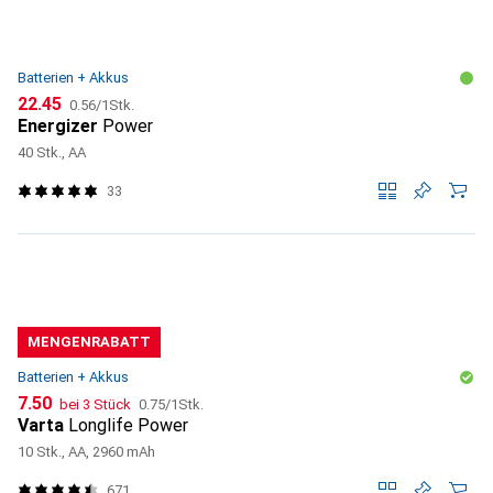
Batterien + Akkus
CHF
CHF
22.45
0.56
/
1Stk.
Energizer
Power
40 Stk., AA
33
MENGENRABATT
Batterien + Akkus
CHF
CHF
7.50
bei 3 Stück
0.75
/
1Stk.
Varta
Longlife Power
10 Stk., AA, 2960 mAh
671