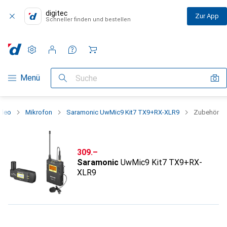
digitec
Zur App
Schneller finden und bestellen
Einstellungen
Kundenkonto
Vergleichslisten
Merklisten
Warenkorb
Navigation nach Kategorien
Menü
Suche
ideo
Mikrofon
Saramonic UwMic9 Kit7 TX9+RX-XLR9
Zubehör
CHF
309.–
Saramonic
UwMic9 Kit7 TX9+RX-
XLR9