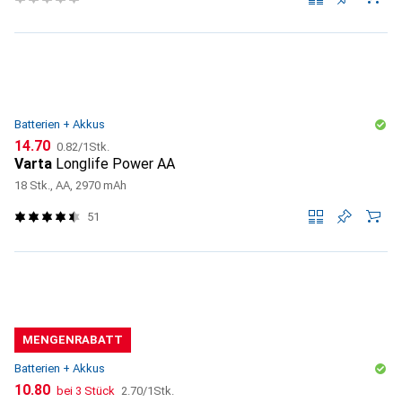
Batterien + Akkus
CHF
CHF
14.70
0.82
/
1Stk.
Varta
Longlife Power AA
18 Stk., AA, 2970 mAh
51
MENGENRABATT
Batterien + Akkus
CHF
CHF
10.80
bei 3 Stück
2.70
/
1Stk.