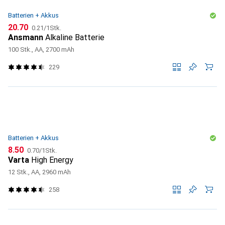
Batterien + Akkus
CHF
CHF
20.70
0.21
/
1Stk.
Ansmann
Alkaline Batterie
100 Stk., AA, 2700 mAh
229
Batterien + Akkus
CHF
CHF
8.50
0.70
/
1Stk.
Varta
High Energy
12 Stk., AA, 2960 mAh
258