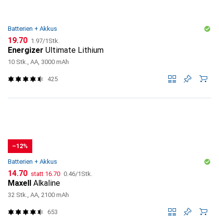
Batterien + Akkus
CHF
CHF
19.70
1.97
/
1Stk.
Energizer
Ultimate Lithium
10 Stk., AA, 3000 mAh
425
−12%
Batterien + Akkus
CHF
CHF
CHF
14.70
statt
16.70
0.46
/
1Stk.
Maxell
Alkaline
32 Stk., AA, 2100 mAh
653