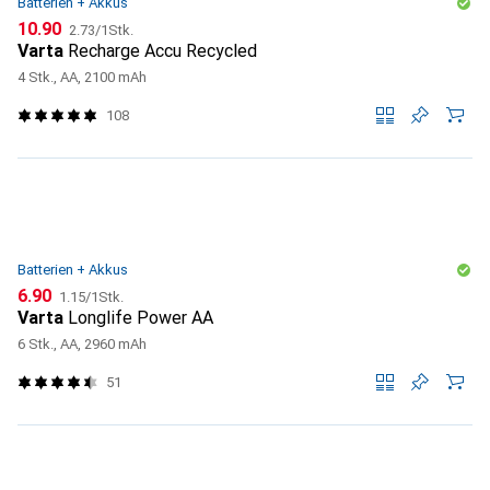
Batterien + Akkus
CHF
CHF
10.90
2.73
/
1Stk.
Varta
Recharge Accu Recycled
4 Stk., AA, 2100 mAh
108
Batterien + Akkus
CHF
CHF
6.90
1.15
/
1Stk.
Varta
Longlife Power AA
6 Stk., AA, 2960 mAh
51