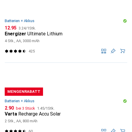
Batterien + Akkus
CHF
CHF
12.95
3.24
/
1Stk.
Energizer
Ultimate Lithium
4 Stk., AA, 3000 mAh
425
MENGENRABATT
Batterien + Akkus
CHF
CHF
2.90
bei 3 Stück
1.45
/
1Stk.
Varta
Recharge Accu Solar
2 Stk., AA, 800 mAh
60