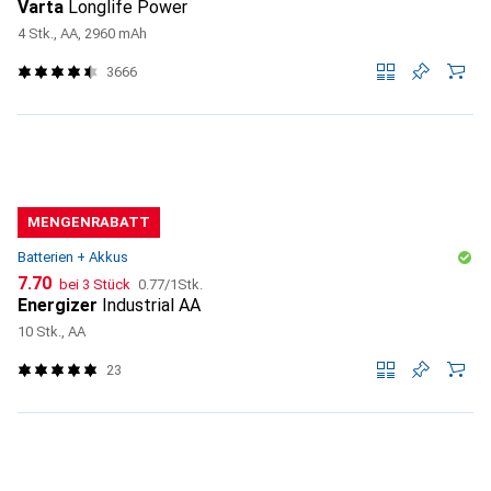
Varta
Longlife Power
4 Stk., AA, 2960 mAh
3666
MENGENRABATT
Batterien + Akkus
CHF
CHF
7.70
bei 3 Stück
0.77
/
1Stk.
Energizer
Industrial AA
10 Stk., AA
23