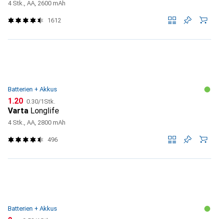
4 Stk., AA, 2600 mAh
1612
Batterien + Akkus
CHF
CHF
1.20
0.30
/
1Stk.
Varta
Longlife
4 Stk., AA, 2800 mAh
496
Batterien + Akkus
CHF