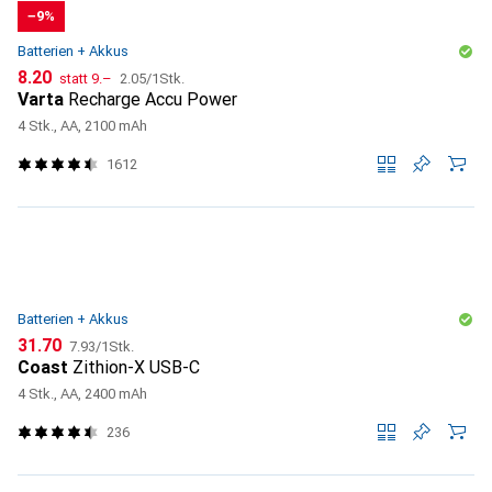
−9%
Batterien + Akkus
CHF
CHF
CHF
8.20
statt
9.–
2.05
/
1Stk.
Varta
Recharge Accu Power
4 Stk., AA, 2100 mAh
1612
Batterien + Akkus
CHF
CHF
31.70
7.93
/
1Stk.
Coast
Zithion-X USB-C
4 Stk., AA, 2400 mAh
236