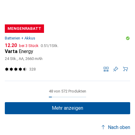
MENGENRABATT
Batterien + Akkus
CHF
CHF
12.20
bei 3 Stück
0.51
/
1Stk.
Varta
Energy
24 Stk., AA, 2660 mAh
328
48 von 572 Produkten
Mehr anzeigen
Nach oben