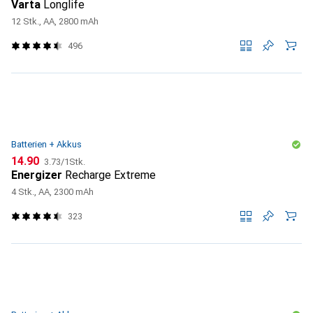
Varta
Longlife
12 Stk., AA, 2800 mAh
496
Batterien + Akkus
CHF
CHF
14.90
3.73
/
1Stk.
Energizer
Recharge Extreme
4 Stk., AA, 2300 mAh
323