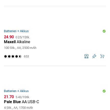
Batterien + Akkus
CHF
CHF
24.90
0.25
/
1Stk.
Maxell
Alkaline
100 Stk., AA, 2500 mAh
653
Batterien + Akkus
CHF
CHF
21.70
5.43
/
1Stk.
Pale Blue
AA USB-C
4 Stk., AA, 1700 mAh