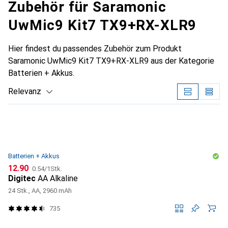
Zubehör für Saramonic
UwMic9 Kit7 TX9+RX-XLR9
Hier findest du passendes Zubehör zum Produkt
Saramonic UwMic9 Kit7 TX9+RX-XLR9 aus der Kategorie
Batterien + Akkus.
Relevanz
Produktliste
Batterien + Akkus
CHF
CHF
12.90
0.54
/
1Stk.
Digitec
AA Alkaline
24 Stk., AA, 2960 mAh
735