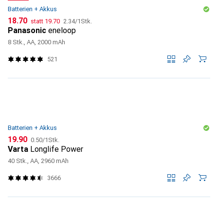
Batterien + Akkus
CHF
CHF
CHF
18.70
statt
19.70
2.34
/
1Stk.
Panasonic
eneloop
8 Stk., AA, 2000 mAh
521
Batterien + Akkus
CHF
CHF
19.90
0.50
/
1Stk.
Varta
Longlife Power
40 Stk., AA, 2960 mAh
3666