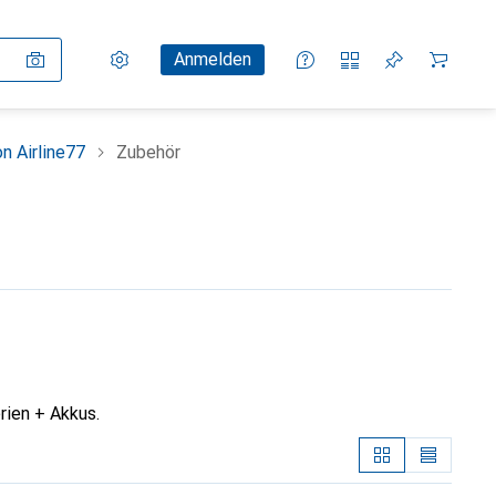
Einstellungen
Kundenkonto
Vergleichslisten
Merklisten
Warenkorb
Anmelden
n Airline77
Zubehör
rien + Akkus.