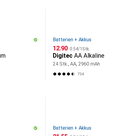
Batterien + Akkus
CHF
CHF
12.90
0.54
/
1Stk.
um
Digitec
AA Alkaline
24 Stk., AA, 2960 mAh
734
Batterien + Akkus
CHF