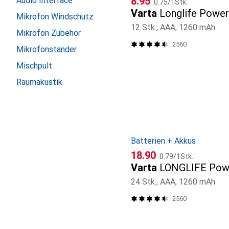
CHF
8.95
Audio Interface
0.75
/
1Stk.
Varta
Longlife Power
Mikrofon Windschutz
12 Stk., AAA, 1260 mAh
Mikrofon Zubehör
2560
Mikrofonständer
Mischpult
Raumakustik
Batterien + Akkus
CHF
CHF
18.90
0.79
/
1Stk.
Varta
LONGLIFE Pow
24 Stk., AAA, 1260 mAh
2560