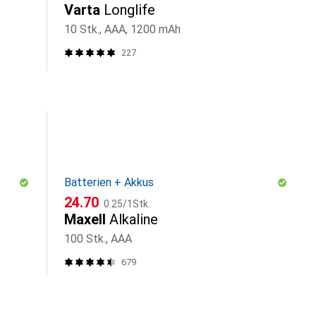
Varta
Longlife
10 Stk., AAA, 1200 mAh
227
Batterien + Akkus
CHF
CHF
24.70
0.25
/
1Stk.
Maxell
Alkaline
100 Stk., AAA
679