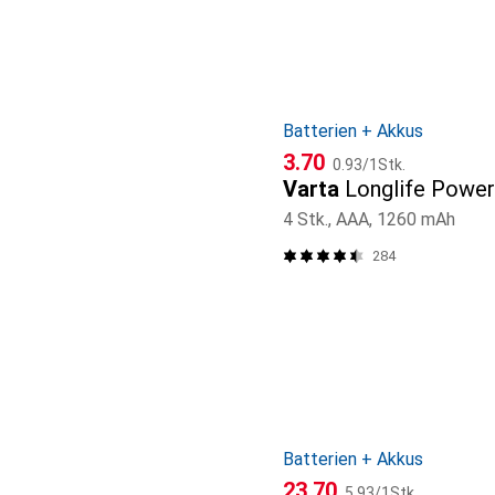
Batterien + Akkus
CHF
CHF
3.70
0.93
/
1Stk.
Varta
Longlife Power
4 Stk., AAA, 1260 mAh
284
Batterien + Akkus
CHF
CHF
23.70
5.93
/
1Stk.