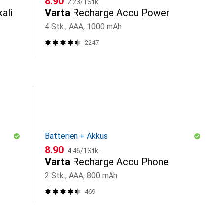
CHF
8.90
2.23
/
1Stk.
ali
Varta
Recharge Accu Power
4 Stk., AAA, 1000 mAh
2247
Batterien + Akkus
CHF
CHF
8.90
4.46
/
1Stk.
Varta
Recharge Accu Phone
2 Stk., AAA, 800 mAh
469