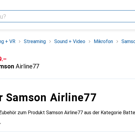
ng + VR
Streaming
Sound + Video
Mikrofon
Samso
F
9.–
mson
Airline77
r Samson Airline77
Zubehör zum Produkt Samson Airline77 aus der Kategorie Batte