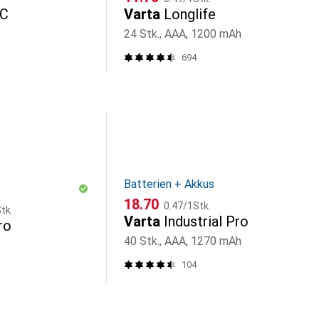
-C
Varta
Longlife
24 Stk., AAA, 1200 mAh
694
Batterien + Akkus
CHF
CHF
18.70
0.47
/
1Stk.
tk.
Varta
Industrial Pro
ro
40 Stk., AAA, 1270 mAh
104