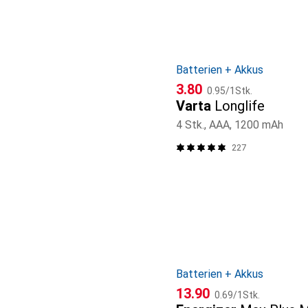
Batterien + Akkus
CHF
CHF
3.80
0.95
/
1Stk.
Varta
Longlife
4 Stk., AAA, 1200 mAh
227
Batterien + Akkus
CHF
CHF
13.90
0.69
/
1Stk.