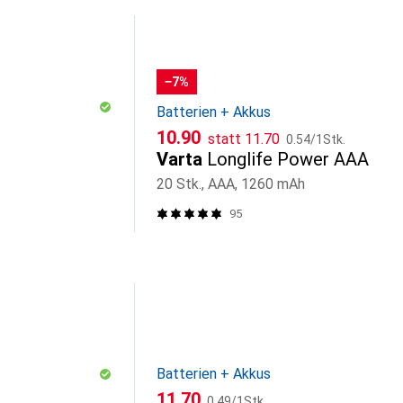
−7%
Batterien + Akkus
CHF
CHF
CHF
10.90
statt
11.70
0.54
/
1Stk.
Varta
Longlife Power AAA
20 Stk., AAA, 1260 mAh
95
Batterien + Akkus
CHF
CHF
11.70
0.49
/
1Stk.