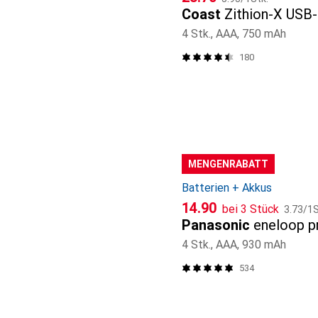
Coast
Zithion-X USB
4 Stk., AAA, 750 mAh
180
MENGENRABATT
Batterien + Akkus
CHF
CHF
14.90
bei 3 Stück
3.73
/
1S
Panasonic
eneloop p
4 Stk., AAA, 930 mAh
534