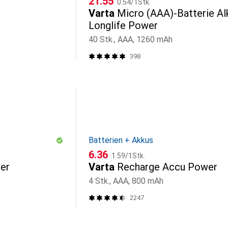
CHF
21.55
0.54
/
1Stk.
Varta
Micro (AAA)-Batterie Alk
Longlife Power
40 Stk., AAA, 1260 mAh
398
Batterien + Akkus
CHF
CHF
6.36
1.59
/
1Stk.
er
Varta
Recharge Accu Power
4 Stk., AAA, 800 mAh
2247