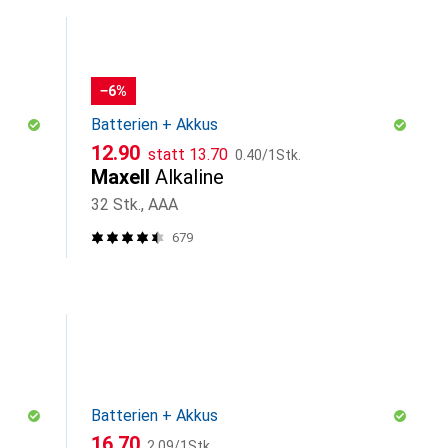
−6%
Batterien + Akkus
CHF
CHF
CHF
12.90
statt
13.70
0.40
/
1Stk.
Maxell
Alkaline
32 Stk., AAA
679
Batterien + Akkus
CHF
CHF
16.70
2.09
/
1Stk.