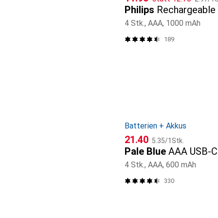
Philips
Rechargeable
4 Stk., AAA, 1000 mAh
189
Batterien + Akkus
CHF
CHF
21.40
5.35
/
1Stk.
Pale Blue
AAA USB-C
4 Stk., AAA, 600 mAh
330