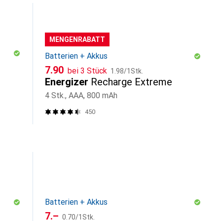
MENGENRABATT
Batterien + Akkus
CHF
CHF
7.90
bei 3 Stück
1.98
/
1Stk.
H
Energizer
Recharge Extreme
4 Stk., AAA, 800 mAh
450
Batterien + Akkus
CHF
CHF
7.–
0.70
/
1Stk.