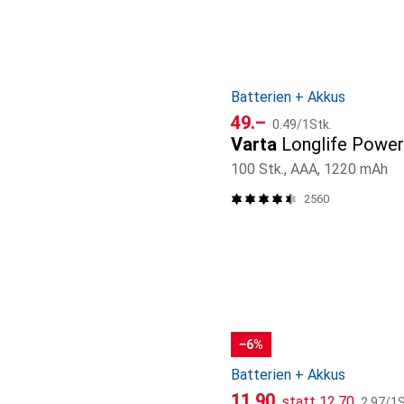
Batterien + Akkus
CHF
CHF
49.–
0.49
/
1Stk.
Varta
Longlife Powe
100 Stk., AAA, 1220 mAh
2560
−6%
Batterien + Akkus
CHF
CHF
CHF
11.90
statt
12.70
2.97
/
1S