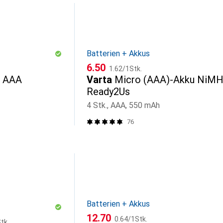
Batterien + Akkus
CHF
CHF
6.50
1.62
/
1Stk.
r AAA
Varta
Micro (AAA)-Akku NiM
Ready2Us
4 Stk., AAA, 550 mAh
76
Batterien + Akkus
CHF
CHF
12.70
0.64
/
1Stk.
tk.