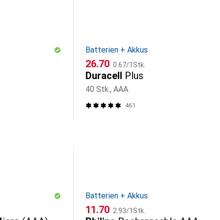
Batterien + Akkus
CHF
CHF
26.70
0.67
/
1Stk.
Duracell
Plus
40 Stk., AAA
461
Batterien + Akkus
CHF
CHF
11.70
2.93
/
1Stk.