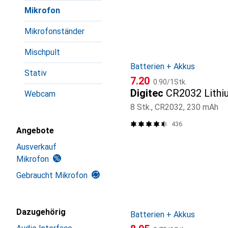
Produktliste
Mikrofon
Mikrofonständer
Mischpult
Batterien + Akkus
Stativ
CHF
CHF
7.20
0.90
/
1Stk.
Digitec
CR2032 Lithi
Webcam
8 Stk., CR2032, 230 mAh
436
Angebote
Ausverkauf
Mikrofon
Gebraucht Mikrofon
Dazugehörig
Batterien + Akkus
CHF