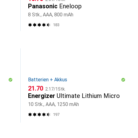
Panasonic
Eneloop
8 Stk., AAA, 800 mAh
183
Batterien + Akkus
CHF
CHF
21.70
2.17
/
1Stk.
Energizer
Ultimate Lithium Micro
10 Stk., AAA, 1250 mAh
197