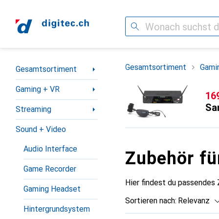
Suche
Navigation nach Kategorien
Gesamtsortiment
Gami
Gesamtsortiment
Gaming + VR
CH
16
Sa
Streaming
Sound + Video
Audio Interface
Zubehör fü
Game Recorder
Hier findest du passendes 
Gaming Headset
Sortieren nach
:
Relevanz
Hintergrundsystem