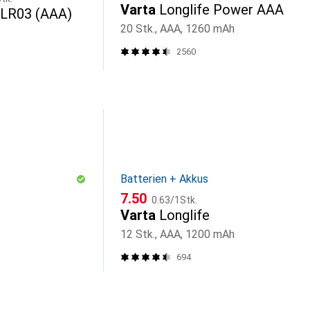
Varta
Longlife Power AAA
 LR03 (AAA)
20 Stk., AAA, 1260 mAh
2560
Batterien + Akkus
CHF
CHF
7.50
0.63
/
1Stk.
Varta
Longlife
12 Stk., AAA, 1200 mAh
694