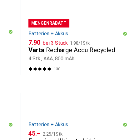
MENGENRABATT
Batterien + Akkus
CHF
CHF
7.90
bei 3 Stück
1.98
/
1Stk.
Varta
Recharge Accu Recycled
4 Stk., AAA, 800 mAh
130
Batterien + Akkus
CHF
CHF
45.–
2.25
/
1Stk.