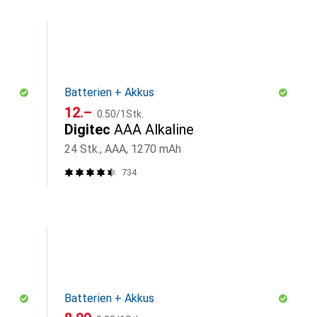
Batterien + Akkus
CHF
CHF
12.–
0.50
/
1Stk.
Digitec
AAA Alkaline
24 Stk., AAA, 1270 mAh
734
Batterien + Akkus
CHF