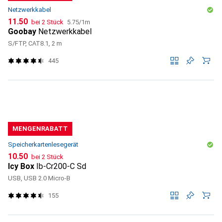
Netzwerkkabel
CHF
CHF
11.50
bei 2 Stück
5.75
/
1m
Goobay
Netzwerkkabel
S/FTP, CAT8.1, 2 m
445
MENGENRABATT
Speicherkartenlesegerät
CHF
10.50
bei 2 Stück
Icy Box
Ib-Cr200-C Sd
USB, USB 2.0 Micro-B
155