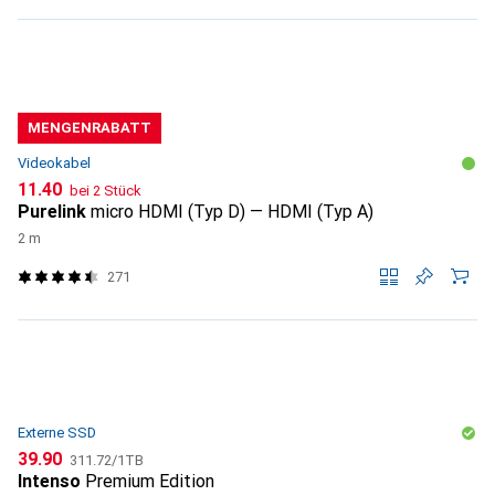
MENGENRABATT
Videokabel
CHF
11.40
bei 2 Stück
Purelink
micro HDMI (Typ D) — HDMI (Typ A)
2 m
271
Externe SSD
CHF
CHF
39.90
311.72
/
1TB
Intenso
Premium Edition