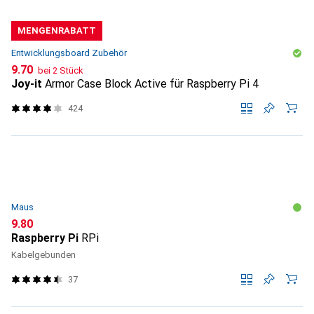
MENGENRABATT
Entwicklungsboard Zubehör
CHF
9.70
bei 2 Stück
Joy-it
Armor Case Block Active für Raspberry Pi 4
424
Maus
CHF
9.80
Raspberry Pi
RPi
Kabelgebunden
37