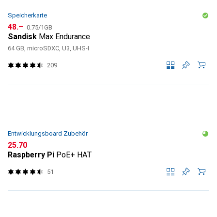
Speicherkarte
CHF
CHF
48.–
0.75
/
1GB
Sandisk
Max Endurance
64 GB, microSDXC, U3, UHS-I
209
Entwicklungsboard Zubehör
CHF
25.70
Raspberry Pi
PoE+ HAT
51