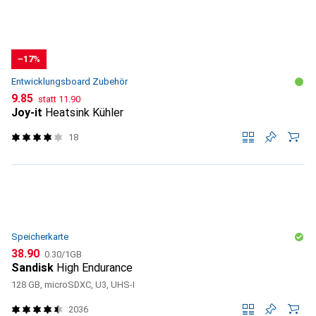
−17%
Entwicklungsboard Zubehör
CHF
CHF
9.85
statt
11.90
Joy-it
Heatsink Kühler
18
Speicherkarte
CHF
CHF
38.90
0.30
/
1GB
Sandisk
High Endurance
128 GB, microSDXC, U3, UHS-I
2036