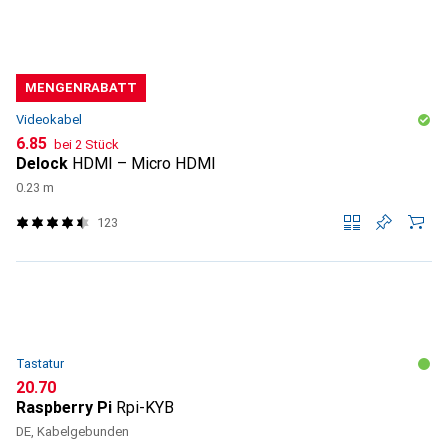
MENGENRABATT
Videokabel
CHF
6.85
bei 2 Stück
Delock
HDMI – Micro HDMI
0.23 m
123
Tastatur
CHF
20.70
Raspberry Pi
Rpi-KYB
DE, Kabelgebunden