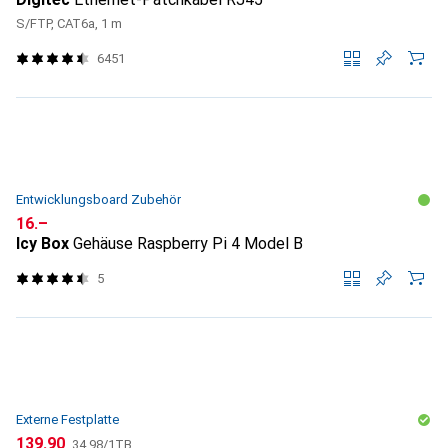
S/FTP, CAT6a, 1 m
6451
Entwicklungsboard Zubehör
CHF
16.–
Icy Box
Gehäuse Raspberry Pi 4 Model B
5
Externe Festplatte
CHF
CHF
139.90
34.98
/
1TB