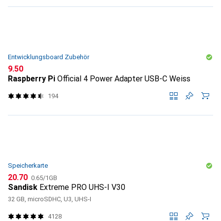
Entwicklungsboard Zubehör
CHF
9.50
Raspberry Pi
Official 4 Power Adapter USB-C Weiss
194
Speicherkarte
CHF
CHF
20.70
0.65
/
1GB
Sandisk
Extreme PRO UHS-I V30
32 GB, microSDHC, U3, UHS-I
4128