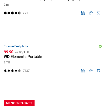
2 m
271
Externe Festplatte
CHF
CHF
99.90
49.96
/
1TB
WD
Elements Portable
2 TB
7127
MENGENRABATT