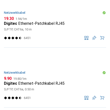
Netzwerkkabel
CHF
CHF
19.30
1.94
/
1m
Digitec
Ethernet-Patchkabel RJ45
S/FTP, CAT6a, 10 m
6451
Netzwerkkabel
CHF
CHF
9.90
19.80
/
1m
Digitec
Ethernet-Patchkabel RJ45
S/FTP, CAT6a, 0.50 m
6451