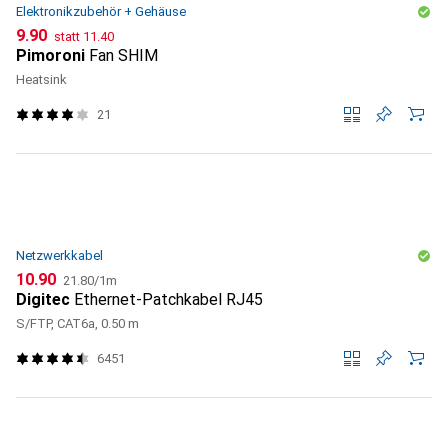
Elektronikzubehör + Gehäuse
CHF
CHF
9.90
statt
11.40
Pimoroni
Fan SHIM
Heatsink
21
Netzwerkkabel
CHF
CHF
10.90
21.80
/
1m
Digitec
Ethernet-Patchkabel RJ45
S/FTP, CAT6a, 0.50 m
6451