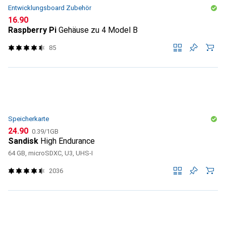
Entwicklungsboard Zubehör
CHF
16.90
Raspberry Pi
Gehäuse zu 4 Model B
85
Speicherkarte
CHF
CHF
24.90
0.39
/
1GB
Sandisk
High Endurance
64 GB, microSDXC, U3, UHS-I
2036