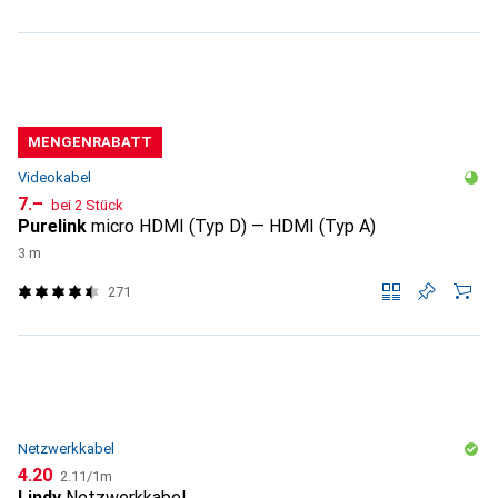
MENGENRABATT
Videokabel
CHF
7.–
bei 2 Stück
Purelink
micro HDMI (Typ D) — HDMI (Typ A)
3 m
271
Netzwerkkabel
CHF
CHF
4.20
2.11
/
1m
Lindy
Netzwerkkabel