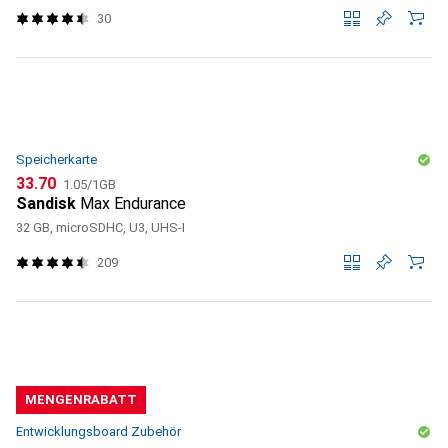
30
Speicherkarte
CHF
CHF
33.70
1.05
/
1GB
Sandisk
Max Endurance
32 GB, microSDHC, U3, UHS-I
209
MENGENRABATT
Entwicklungsboard Zubehör