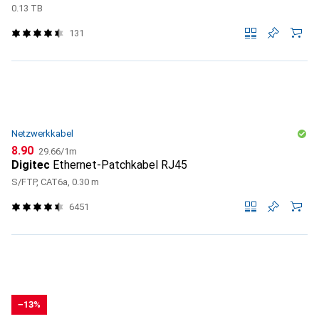
0.13 TB
131
Netzwerkkabel
CHF
CHF
8.90
29.66
/
1m
Digitec
Ethernet-Patchkabel RJ45
S/FTP, CAT6a, 0.30 m
6451
−13%