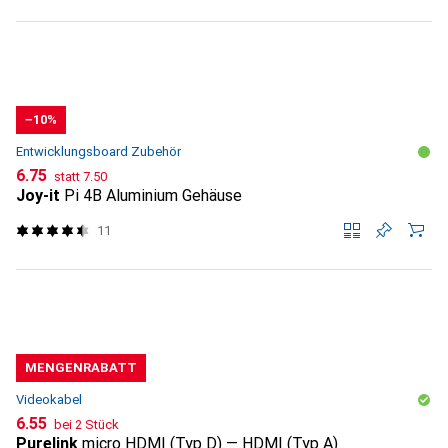
−10%
Entwicklungsboard Zubehör
CHF
CHF
6.75
statt
7.50
Joy-it
Pi 4B Aluminium Gehäuse
11
MENGENRABATT
Videokabel
CHF
6.55
bei 2 Stück
Purelink
micro HDMI (Typ D) — HDMI (Typ A)