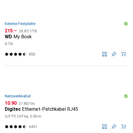
Externe Festplatte
CHF
CHF
215.–
26.87
/
1TB
WD
My Book
8 TB
850
Netzwerkkabel
CHF
CHF
10.90
21.80
/
1m
Digitec
Ethernet-Patchkabel RJ45
S/FTP, CAT6a, 0.50 m
6451