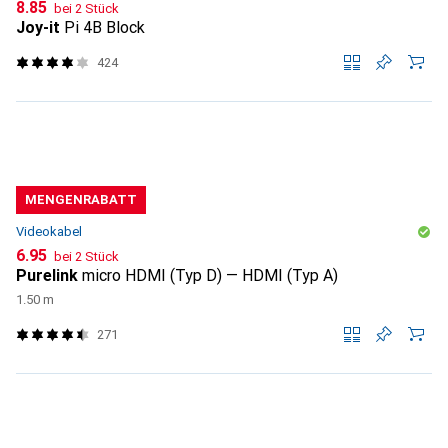
CHF
8.85
bei 2 Stück
Joy-it
Pi 4B Block
424
MENGENRABATT
Videokabel
CHF
6.95
bei 2 Stück
Purelink
micro HDMI (Typ D) — HDMI (Typ A)
1.50 m
271