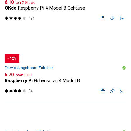
CHF
6.10
bei 2 Stück
OKdo
Raspberry Pi 4 Model B Gehäuse
491
−12%
Entwicklungsboard Zubehör
CHF
CHF
5.70
statt
6.50
Raspberry Pi
Gehäuse zu 4 Model B
34