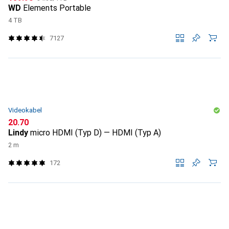
WD
Elements Portable
4 TB
7127
Videokabel
CHF
20.70
Lindy
micro HDMI (Typ D) — HDMI (Typ A)
2 m
172