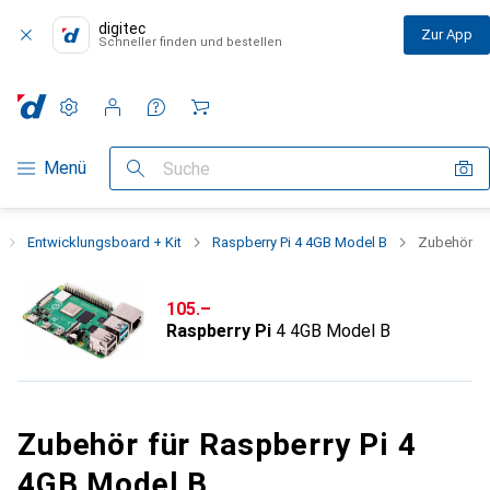
digitec
Zur App
Schneller finden und bestellen
Einstellungen
Kundenkonto
Vergleichslisten
Merklisten
Warenkorb
Navigation nach Kategorien
Menü
Suche
Entwicklungsboard + Kit
Raspberry Pi 4 4GB Model B
Zubehör
CHF
105.–
Raspberry Pi
4 4GB Model B
Zubehör für Raspberry Pi 4
4GB Model B