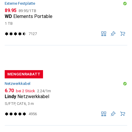
Externe Festplatte
CHF
CHF
89.95
89.95
/
1TB
WD
Elements Portable
1 TB
7127
MENGENRABATT
Netzwerkkabel
CHF
CHF
6.70
bei 2 Stück
2.24
/
1m
Lindy
Netzwerkkabel
S/FTP, CAT6, 3 m
4956