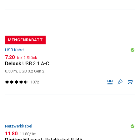
MENGENRABATT
USB Kabel
CHF
7.20
bei 2 Stück
Delock
USB 3.1 A-C
0.50 m, USB 3.2 Gen 2
1072
Netzwerkkabel
CHF
CHF
11.80
11.80
/
1m
Digitec
Ethernet-Patchkabel RJ45