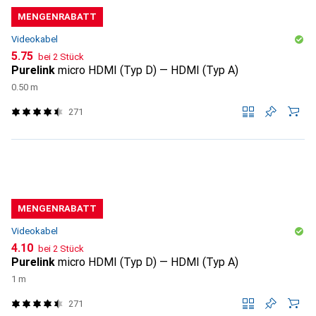
MENGENRABATT
Videokabel
CHF
5.75
bei 2 Stück
Purelink
micro HDMI (Typ D) — HDMI (Typ A)
0.50 m
271
MENGENRABATT
Videokabel
CHF
4.10
bei 2 Stück
Purelink
micro HDMI (Typ D) — HDMI (Typ A)
1 m
271