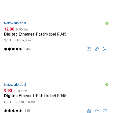
Netzwerkkabel
CHF
CHF
12.80
6.40
/
1m
Digitec
Ethernet-Patchkabel RJ45
S/FTP, CAT6a, 2 m
6451
Netzwerkkabel
CHF
CHF
9.90
19.80
/
1m
Digitec
Ethernet-Patchkabel RJ45
S/FTP, CAT6a, 0.50 m
6451