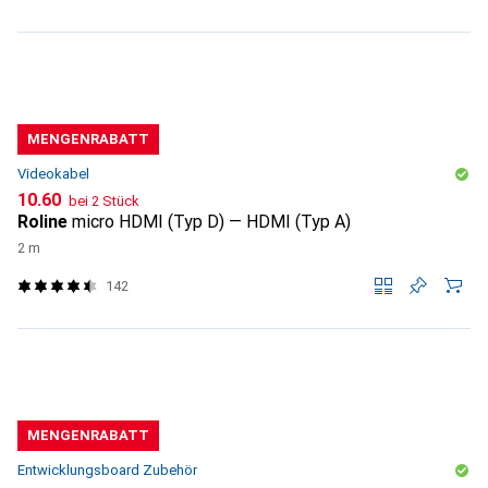
MENGENRABATT
Videokabel
CHF
10.60
bei 2 Stück
Roline
micro HDMI (Typ D) — HDMI (Typ A)
2 m
142
MENGENRABATT
Entwicklungsboard Zubehör