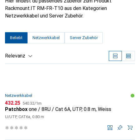
Hier findest du passendes Zubehör zum Produkt
Rackmount.IT RM-FR-T10 aus den Kategorien
Netzwerkkabel und Server Zubehör.
Beliebt
Netzwerkkabel
Server Zubehör
Relevanz
Produktliste
Netzwerkkabel
CHF
CHF
432.25
540.32
/
1m
Patchbox
one / 8RU / Cat 6A, UTP, 0.8 m, Weiss
U/UTP, CAT6a, 0.80 m