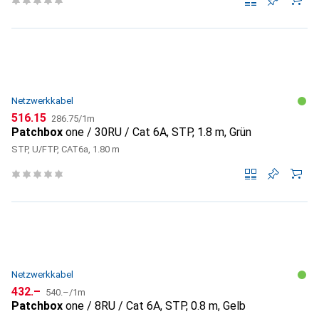
Netzwerkkabel
CHF
CHF
516.15
286.75
/
1m
Patchbox
one / 30RU / Cat 6A, STP, 1.8 m, Grün
STP, U/FTP, CAT6a, 1.80 m
Netzwerkkabel
CHF
CHF
432.–
540.–
/
1m
Patchbox
one / 8RU / Cat 6A, STP, 0.8 m, Gelb