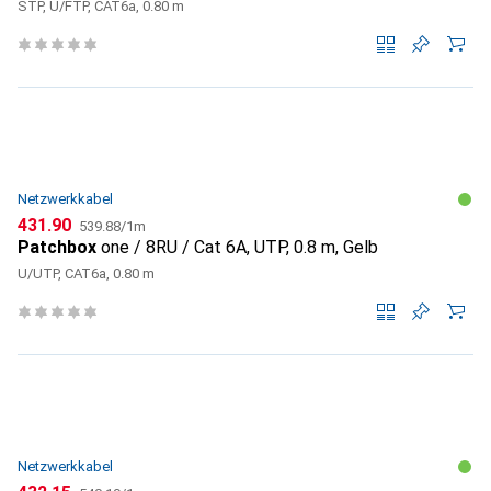
STP, U/FTP, CAT6a, 0.80 m
Netzwerkkabel
CHF
CHF
431.90
539.88
/
1m
Patchbox
one / 8RU / Cat 6A, UTP, 0.8 m, Gelb
U/UTP, CAT6a, 0.80 m
Netzwerkkabel
CHF