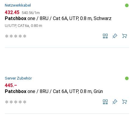
Netzwerkkabel
CHF
CHF
432.45
540.56
/
1m
Patchbox
one / 8RU / Cat 6A, UTP, 0.8 m, Schwarz
U/UTP, CAT6a, 0.80 m
Server Zubehör
CHF
445.–
Patchbox
one / 8RU / Cat 6A, UTP, 0.8 m, Grün