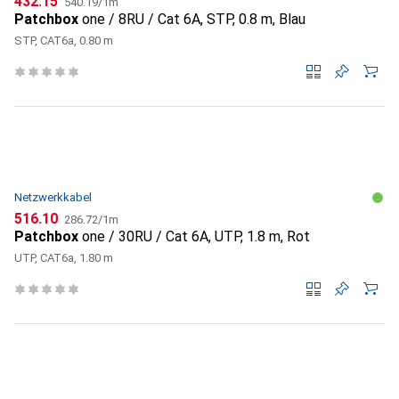
CHF
432.15
540.19
/
1m
Patchbox
one / 8RU / Cat 6A, STP, 0.8 m, Blau
STP, CAT6a, 0.80 m
Netzwerkkabel
CHF
CHF
516.10
286.72
/
1m
Patchbox
one / 30RU / Cat 6A, UTP, 1.8 m, Rot
UTP, CAT6a, 1.80 m