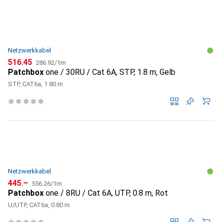
Netzwerkkabel
CHF
CHF
516.45
286.92
/
1m
Patchbox
one / 30RU / Cat 6A, STP, 1.8 m, Gelb
STP, CAT6a, 1.80 m
Netzwerkkabel
CHF
CHF
445.–
556.26
/
1m
Patchbox
one / 8RU / Cat 6A, UTP, 0.8 m, Rot
U/UTP, CAT6a, 0.80 m