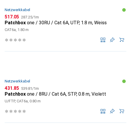
Netzwerkkabel
CHF
CHF
517.05
287.25
/
1m
Patchbox
one / 30RU / Cat 6A, UTP, 1.8 m, Weiss
CAT6a, 1.80 m
Netzwerkkabel
CHF
CHF
431.85
539.81
/
1m
Patchbox
one / 8RU / Cat 6A, STP, 0.8 m, Violett
U/FTP, CAT6a, 0.80 m