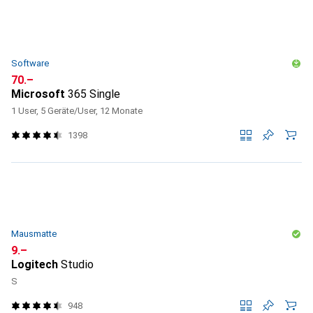
Software
CHF
70.–
Microsoft
365 Single
1 User, 5 Geräte/User, 12 Monate
1398
Mausmatte
CHF
9.–
Logitech
Studio
S
948