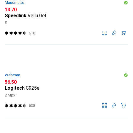
Mausmatte
CHF
13.70
Speedlink
Vellu Gel
S
610
Webcam
CHF
56.50
Logitech
C925e
2 Mpx
638