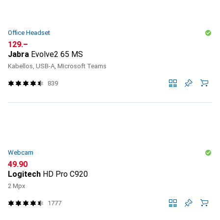
Office Headset
CHF
129.–
Jabra
Evolve2 65 MS
Kabellos, USB-A, Microsoft Teams
839
Webcam
CHF
49.90
Logitech
HD Pro C920
2 Mpx
1777