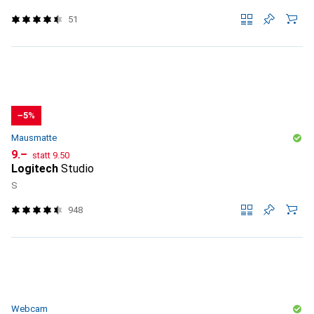
51
−5%
Mausmatte
CHF
CHF
9.–
statt
9.50
Logitech
Studio
S
948
Webcam