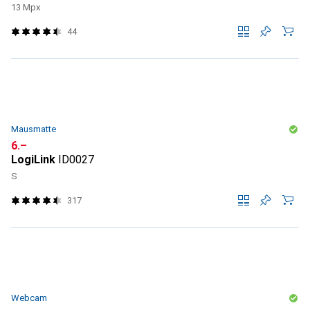
13 Mpx
44
Mausmatte
CHF
6.–
LogiLink
ID0027
S
317
Webcam