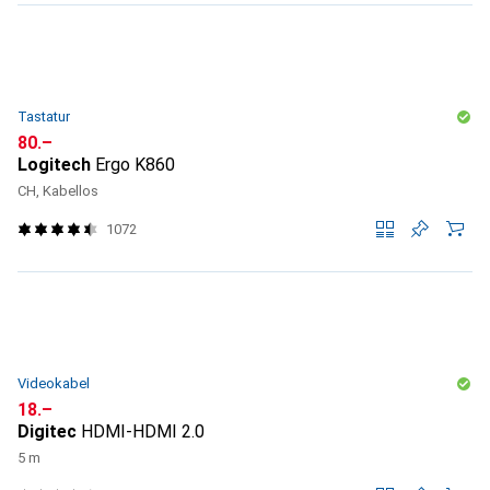
Tastatur
CHF
80.–
Logitech
Ergo K860
CH, Kabellos
1072
Videokabel
CHF
18.–
Digitec
HDMI-HDMI 2.0
5 m