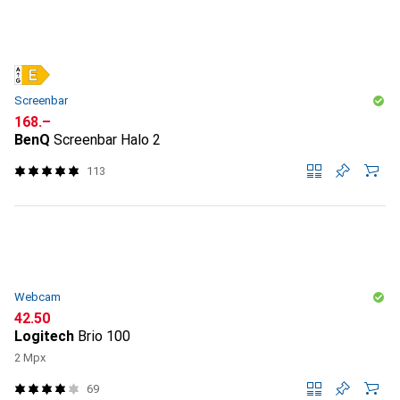
Screenbar
CHF
168.–
BenQ
Screenbar Halo 2
113
Webcam
CHF
42.50
Logitech
Brio 100
2 Mpx
69