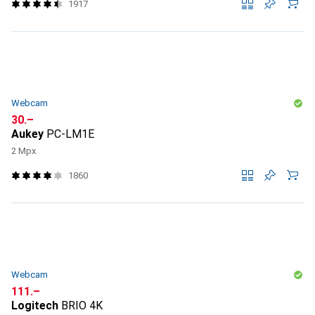
1917
Webcam
CHF
30.–
Aukey
PC-LM1E
2 Mpx
1860
Webcam
CHF
111.–
Logitech
BRIO 4K