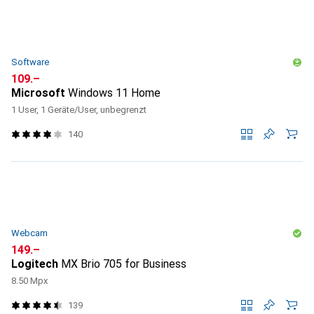
Software
CHF
109.–
Microsoft
Windows 11 Home
1 User, 1 Geräte/User, unbegrenzt
140
Webcam
CHF
149.–
Logitech
MX Brio 705 for Business
8.50 Mpx
139