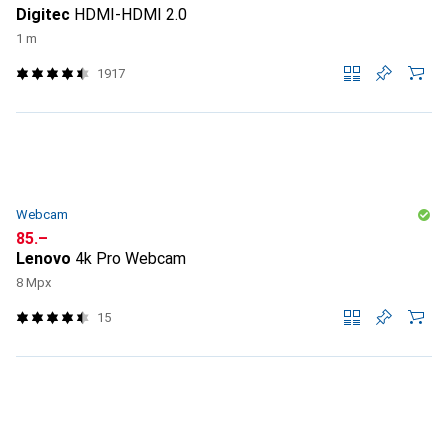
Digitec
HDMI-HDMI 2.0
1 m
1917
Webcam
CHF
85.–
Lenovo
4k Pro Webcam
8 Mpx
15