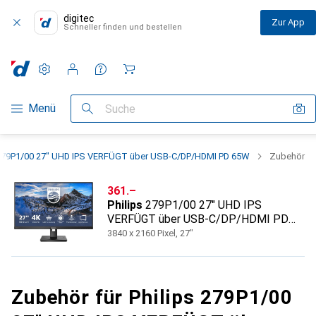
digitec
Zur App
Schneller finden und bestellen
Einstellungen
Kundenkonto
Vergleichslisten
Merklisten
Warenkorb
Navigation nach Kategorien
Menü
Suche
 279P1/00 27" UHD IPS VERFÜGT über USB-C/DP/HDMI PD 65W
Zubehör
CHF
361.–
Philips
279P1/00 27" UHD IPS
VERFÜGT über USB-C/DP/HDMI PD
65W
3840 x 2160 Pixel, 27"
Zubehör für Philips 279P1/00