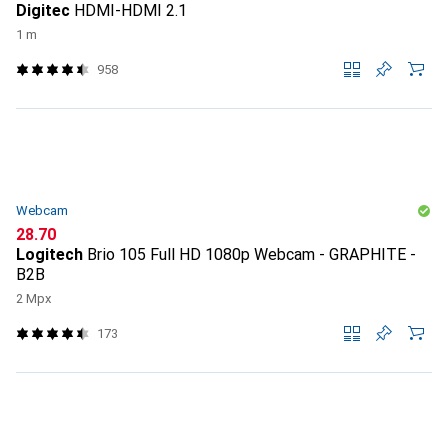
Digitec
HDMI-HDMI 2.1
1 m
958
Webcam
CHF
28.70
Logitech
Brio 105 Full HD 1080p Webcam - GRAPHITE -
B2B
2 Mpx
173