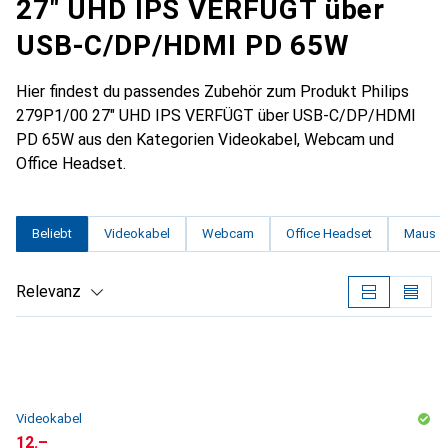
27" UHD IPS VERFÜGT über
USB-C/DP/HDMI PD 65W
Hier findest du passendes Zubehör zum Produkt Philips
279P1/00 27" UHD IPS VERFÜGT über USB-C/DP/HDMI
PD 65W aus den Kategorien Videokabel, Webcam und
Office Headset.
Beliebt
Videokabel
Webcam
Office Headset
Maus
Relevanz
Produktliste
Videokabel
CHF
12.–