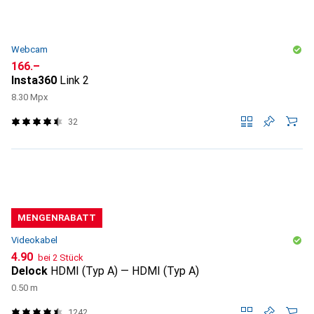
Webcam
CHF
166.–
Insta360
Link 2
8.30 Mpx
32
MENGENRABATT
Videokabel
CHF
4.90
bei 2 Stück
Delock
HDMI (Typ A) — HDMI (Typ A)
0.50 m
1242