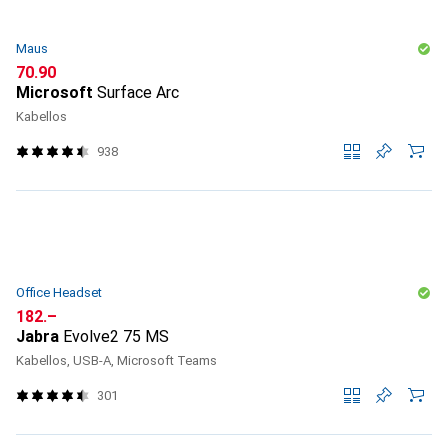
Maus
CHF
70.90
Microsoft
Surface Arc
Kabellos
938
Office Headset
CHF
182.–
Jabra
Evolve2 75 MS
Kabellos, USB-A, Microsoft Teams
301