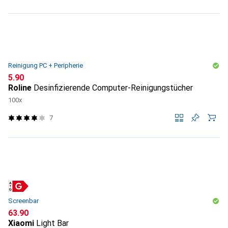
Reinigung PC + Peripherie
CHF
5.90
Roline
Desinfizierende Computer-Reinigungstücher
100x
7
Screenbar
CHF
63.90
Xiaomi
Light Bar