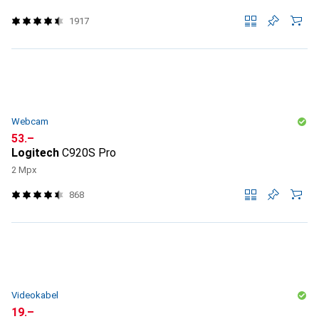
1917
Webcam
CHF
53.–
Logitech
C920S Pro
2 Mpx
868
Videokabel
CHF
19.–