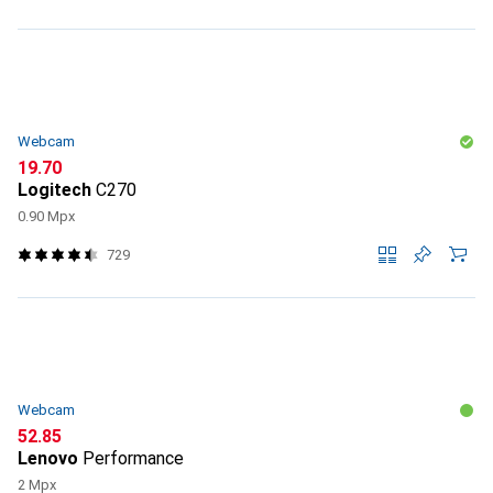
Webcam
CHF
19.70
Logitech
C270
0.90 Mpx
729
Webcam
CHF
52.85
Lenovo
Performance
2 Mpx