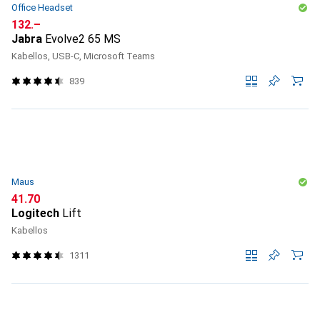
Office Headset
CHF
132.–
Jabra
Evolve2 65 MS
Kabellos, USB-C, Microsoft Teams
839
Maus
CHF
41.70
Logitech
Lift
Kabellos
1311