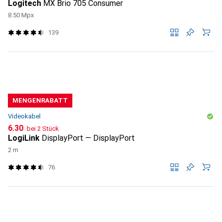
Logitech
MX Brio 705 Consumer
8.50 Mpx
139
MENGENRABATT
Videokabel
CHF
6.30
bei 2 Stück
LogiLink
DisplayPort — DisplayPort
2 m
76