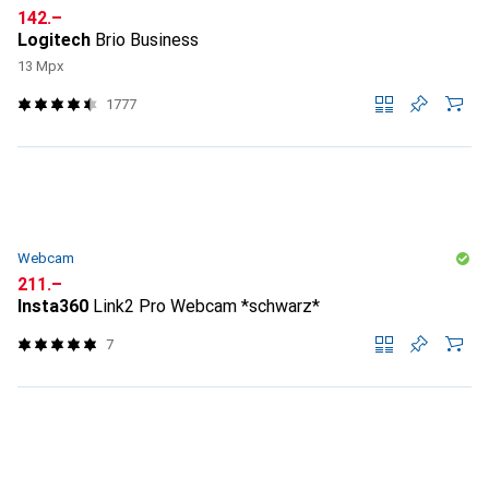
CHF
142.–
Logitech
Brio Business
13 Mpx
1777
Webcam
CHF
211.–
Insta360
Link2 Pro Webcam *schwarz*
7