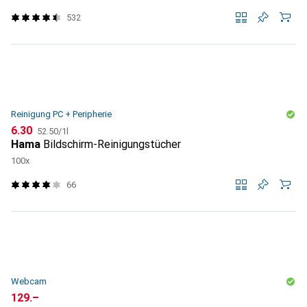
532
Reinigung PC + Peripherie
CHF
CHF
6.30
52.50
/
1l
Hama
Bildschirm-Reinigungstücher
100x
66
Webcam
CHF
129.–