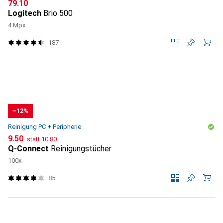
CHF
79.10
Logitech
Brio 500
4 Mpx
187
−12%
Reinigung PC + Peripherie
CHF
CHF
9.50
statt
10.80
Q-Connect
Reinigungstücher
100x
85