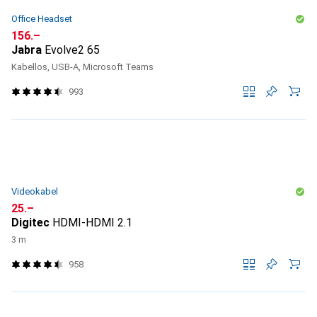
Office Headset
CHF
156.–
Jabra
Evolve2 65
Kabellos, USB-A, Microsoft Teams
993
Videokabel
CHF
25.–
Digitec
HDMI-HDMI 2.1
3 m
958