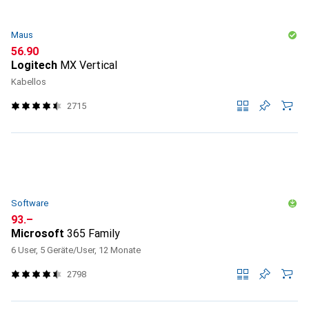
Maus
CHF
56.90
Logitech
MX Vertical
Kabellos
2715
Software
CHF
93.–
Microsoft
365 Family
6 User, 5 Geräte/User, 12 Monate
2798