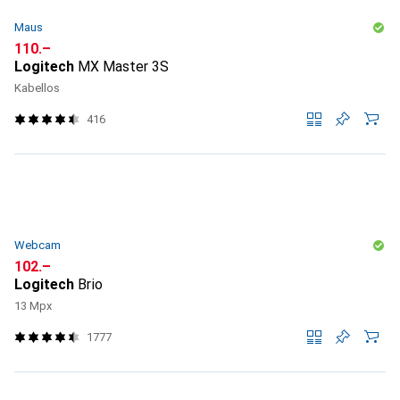
Maus
CHF
110.–
Logitech
MX Master 3S
Kabellos
416
Webcam
CHF
102.–
Logitech
Brio
13 Mpx
1777