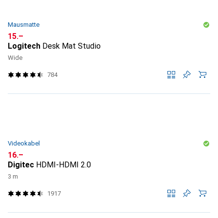
Mausmatte
CHF
15.–
Logitech
Desk Mat Studio
Wide
784
Videokabel
CHF
16.–
Digitec
HDMI-HDMI 2.0
3 m
1917