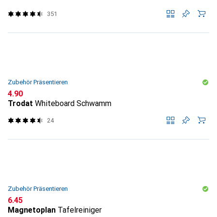
351
Zubehör Präsentieren
CHF
4.90
Trodat
Whiteboard Schwamm
24
Zubehör Präsentieren
CHF
6.45
Magnetoplan
Tafelreiniger