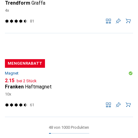
Trendform
Graffa
4x
81
MENGENRABATT
Magnet
CHF
2.15
bei 2 Stück
Franken
Haftmagnet
10x
61
48 von 1000 Produkten