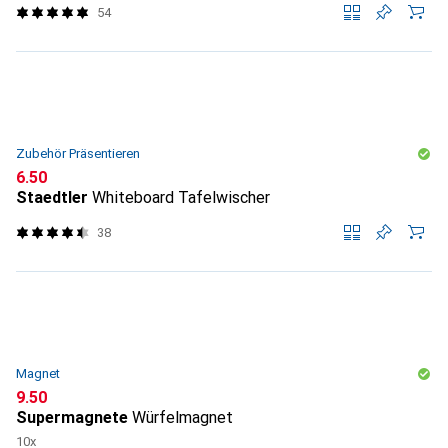
54
Zubehör Präsentieren
CHF
6.50
Staedtler
Whiteboard Tafelwischer
38
Magnet
CHF
9.50
Supermagnete
Würfelmagnet
10x