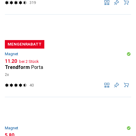
319
MENGENRABATT
Magnet
CHF
11.20
bei 2 Stück
Trendform
Porta
2x
40
Magnet
CHF
5.80