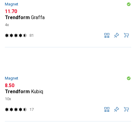
Magnet
CHF
11.70
Trendform
Graffa
4x
81
Magnet
CHF
8.50
Trendform
Kubiq
10x
17