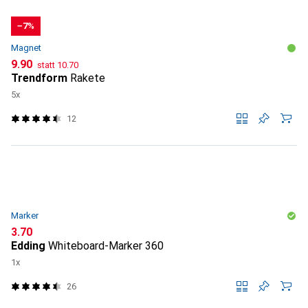
−7%
Magnet
CHF
CHF
9.90
statt
10.70
Trendform
Rakete
5x
12
Marker
CHF
3.70
Edding
Whiteboard-Marker 360
1x
26