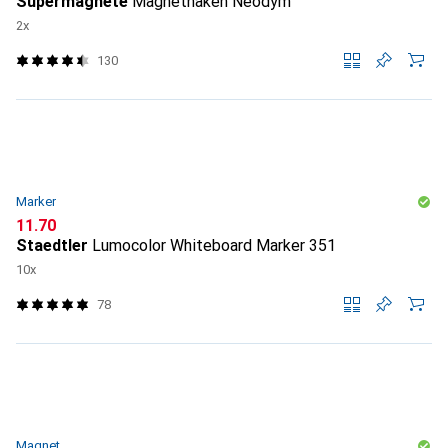
Supermagnete
Magnethaken Neodym
2x
130
Marker
CHF
11.70
Staedtler
Lumocolor Whiteboard Marker 351
10x
78
Magnet