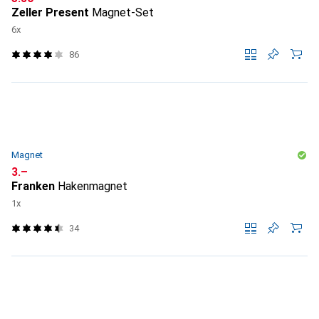
Zeller Present
Magnet-Set
6x
86
Magnet
CHF
3.–
Franken
Hakenmagnet
1x
34