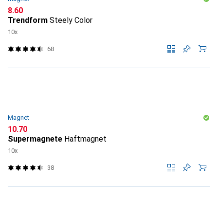
CHF
8.60
Trendform
Steely Color
10x
68
Magnet
CHF
10.70
Supermagnete
Haftmagnet
10x
38