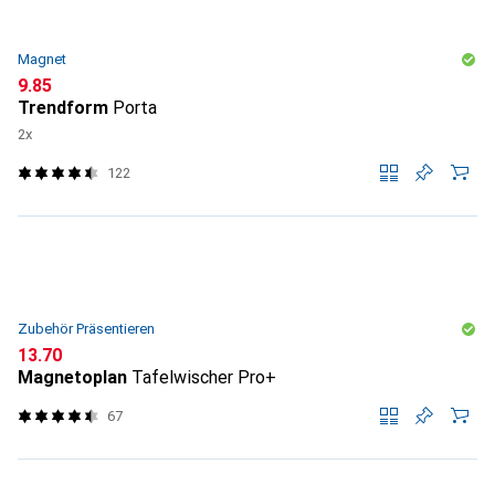
Magnet
CHF
9.85
Trendform
Porta
2x
122
Zubehör Präsentieren
CHF
13.70
Magnetoplan
Tafelwischer Pro+
67