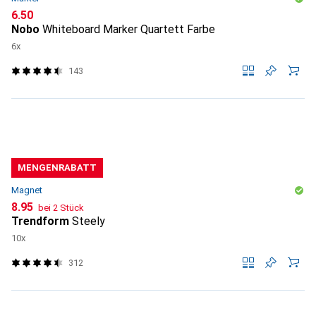
CHF
6.50
Nobo
Whiteboard Marker Quartett Farbe
6x
143
MENGENRABATT
Magnet
CHF
8.95
bei 2 Stück
Trendform
Steely
10x
312