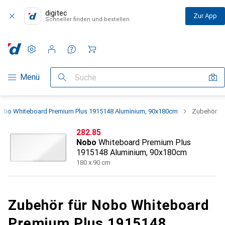
digitec
Zur App
Schneller finden und bestellen
Einstellungen
Kundenkonto
Vergleichslisten
Merklisten
Warenkorb
Navigation nach Kategorien
Menü
Suche
obo Whiteboard Premium Plus 1915148 Aluminium, 90x180cm
Zubehör
CHF
282.85
Nobo
Whiteboard Premium Plus
1915148 Aluminium, 90x180cm
180 x 90 cm
Zubehör für Nobo Whiteboard
Premium Plus 1915148