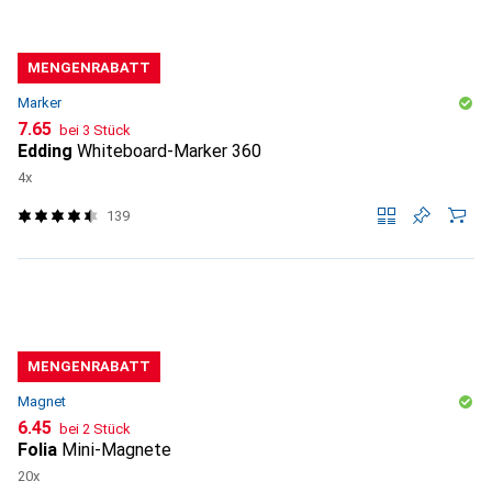
MENGENRABATT
Marker
CHF
7.65
bei 3 Stück
Edding
Whiteboard-Marker 360
4x
139
MENGENRABATT
Magnet
CHF
6.45
bei 2 Stück
Folia
Mini-Magnete
20x