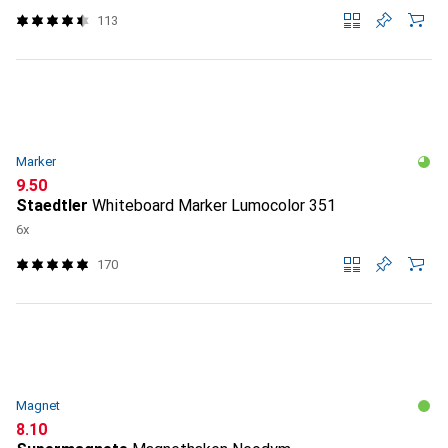
113
Marker
CHF
9.50
Staedtler
Whiteboard Marker Lumocolor 351
6x
170
Magnet
CHF
8.10