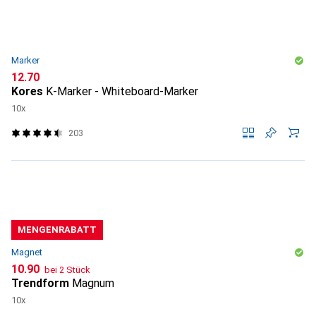
Marker
CHF
12.70
Kores
K-Marker - Whiteboard-Marker
10x
203
MENGENRABATT
Magnet
CHF
10.90
bei 2 Stück
Trendform
Magnum
10x