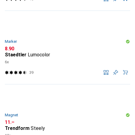
Marker
CHF
8.90
Staedtler
Lumocolor
6x
39
Magnet
CHF
11.–
Trendform
Steely