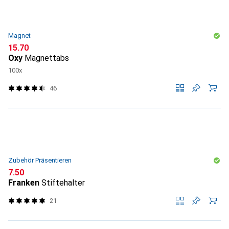
Magnet
CHF
15.70
Oxy
Magnettabs
100x
46
Zubehör Präsentieren
CHF
7.50
Franken
Stiftehalter
21