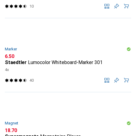
10
Marker
CHF
6.50
Staedtler
Lumocolor Whiteboard-Marker 301
4x
40
Magnet
CHF
18.70