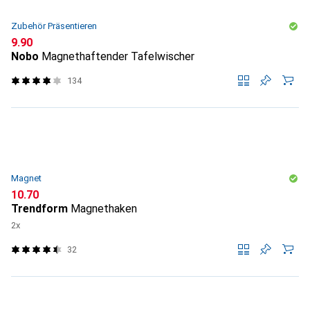
Zubehör Präsentieren
CHF
9.90
Nobo
Magnethaftender Tafelwischer
134
Magnet
CHF
10.70
Trendform
Magnethaken
2x
32