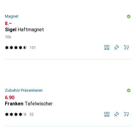
Magnet
CHF
8.–
Sigel
Haftmagnet
10x
151
Zubehör Präsentieren
CHF
6.90
Franken
Tafelwischer
32