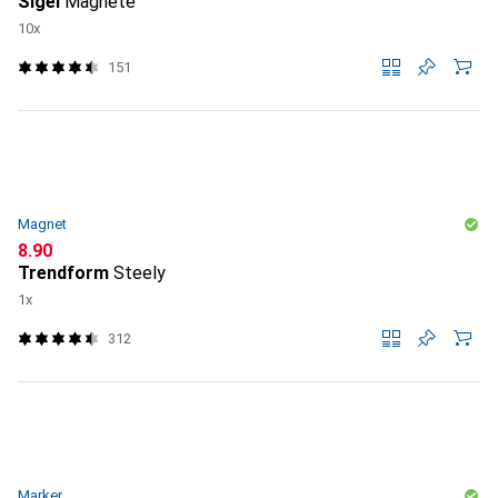
Sigel
Magnete
10x
151
Magnet
CHF
8.90
Trendform
Steely
1x
312
Marker