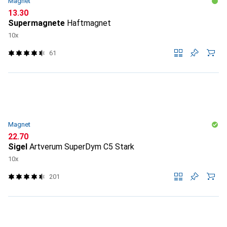
Magnet
CHF
13.30
Supermagnete
Haftmagnet
10x
61
Magnet
CHF
22.70
Sigel
Artverum SuperDym C5 Stark
10x
201