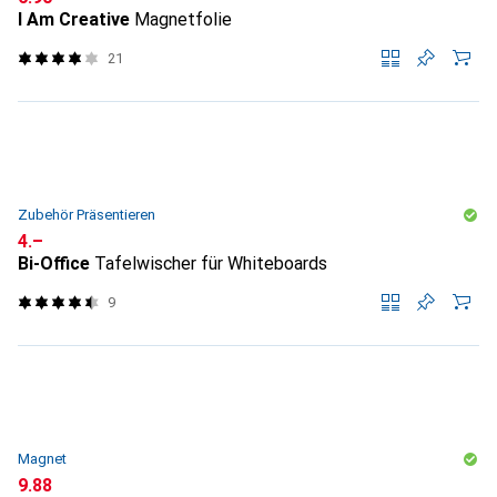
I Am Creative
Magnetfolie
21
Zubehör Präsentieren
CHF
4.–
Bi-Office
Tafelwischer für Whiteboards
9
Magnet
CHF
9.88