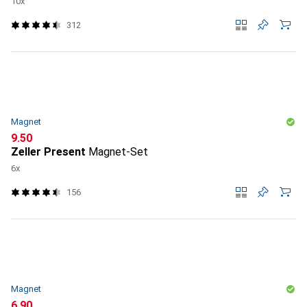
10x
312
Magnet
CHF
9.50
Zeller Present
Magnet-Set
6x
156
Magnet
CHF
6.90