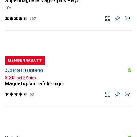
Supermagnete
Magnetpins Player
10x
252
MENGENRABATT
Zubehör Präsentieren
CHF
8.20
bei 2 Stück
Magnetoplan
Tafelreiniger
53