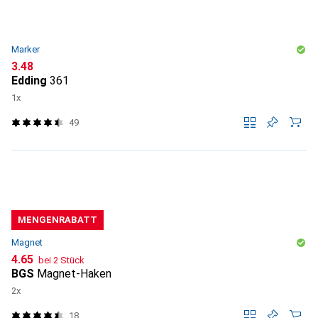
Marker
CHF
3.48
Edding
361
1x
49
MENGENRABATT
Magnet
CHF
4.65
bei 2 Stück
BGS
Magnet-Haken
2x
18