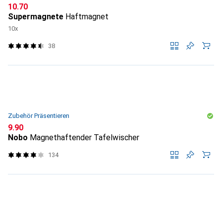
CHF
10.70
Supermagnete
Haftmagnet
10x
38
Zubehör Präsentieren
CHF
9.90
Nobo
Magnethaftender Tafelwischer
134