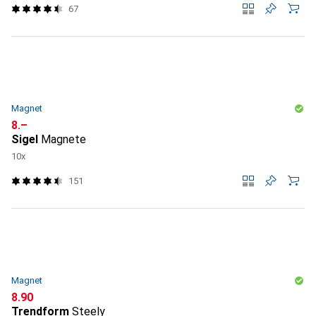
67
Magnet
CHF
8.–
Sigel
Magnete
10x
151
Magnet
CHF
8.90
Trendform
Steely