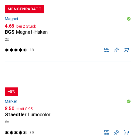
MENGENRABATT
Magnet
CHF
4.65
bei 2 Stück
BGS
Magnet-Haken
2x
18
−5%
Marker
CHF
CHF
8.50
statt
8.95
Staedtler
Lumocolor
6x
39