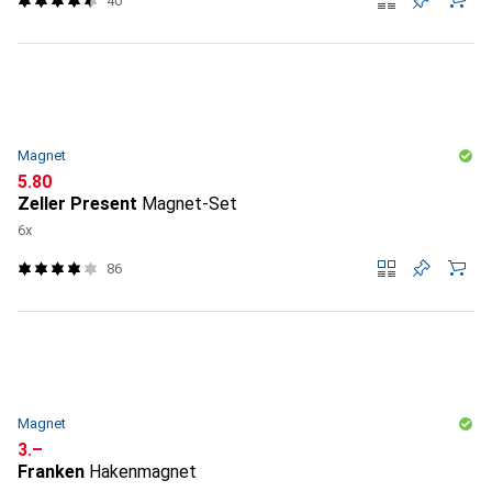
40
Magnet
CHF
5.80
Zeller Present
Magnet-Set
6x
86
Magnet
CHF
3.–
Franken
Hakenmagnet