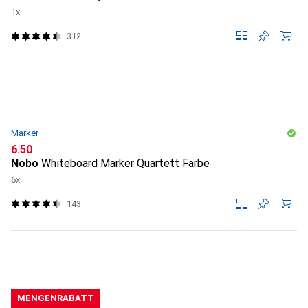
1x
312
Marker
CHF
6.50
Nobo
Whiteboard Marker Quartett Farbe
6x
143
MENGENRABATT