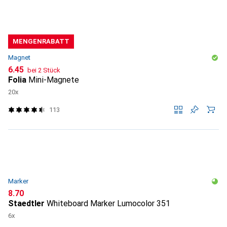
MENGENRABATT
Magnet
CHF
6.45
bei 2 Stück
Folia
Mini-Magnete
20x
113
Marker
CHF
8.70
Staedtler
Whiteboard Marker Lumocolor 351
6x