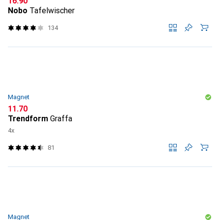
CHF
16.90
Nobo
Tafelwischer
134
Magnet
CHF
11.70
Trendform
Graffa
4x
81
Magnet