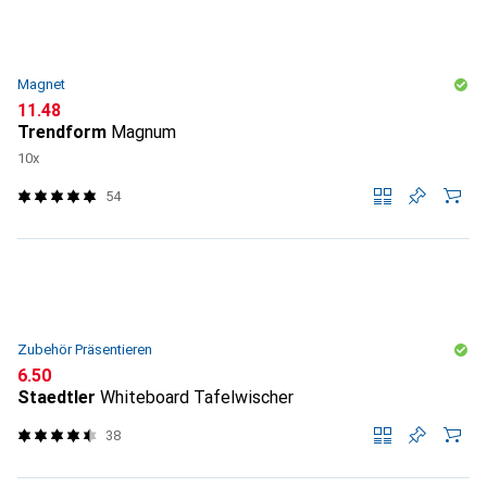
Magnet
CHF
11.48
Trendform
Magnum
10x
54
Zubehör Präsentieren
CHF
6.50
Staedtler
Whiteboard Tafelwischer
38