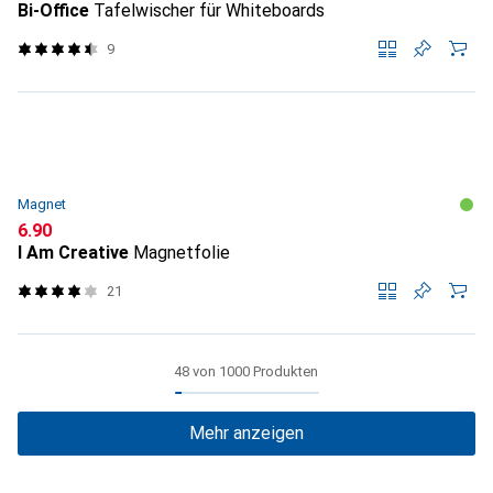
Bi-Office
Tafelwischer für Whiteboards
9
Magnet
CHF
6.90
I Am Creative
Magnetfolie
21
48 von 1000 Produkten
Mehr anzeigen