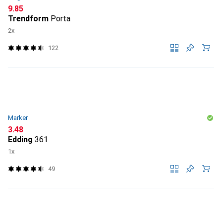
CHF
9.85
Trendform
Porta
2x
122
Marker
CHF
3.48
Edding
361
1x
49