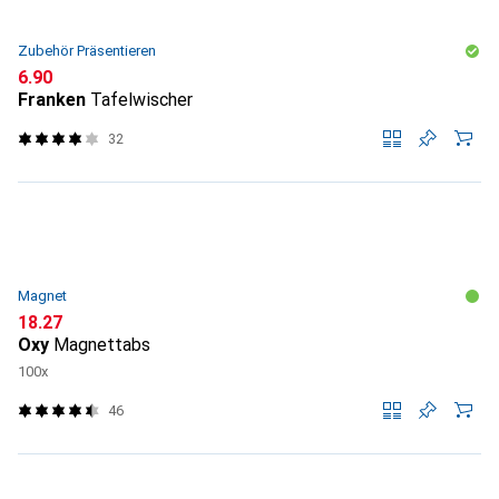
Zubehör Präsentieren
CHF
6.90
Franken
Tafelwischer
32
Magnet
CHF
18.27
Oxy
Magnettabs
100x
46