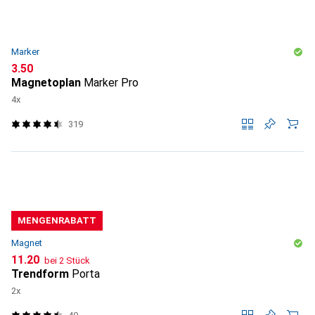
Marker
CHF
3.50
Magnetoplan
Marker Pro
4x
319
MENGENRABATT
Magnet
CHF
11.20
bei 2 Stück
Trendform
Porta
2x