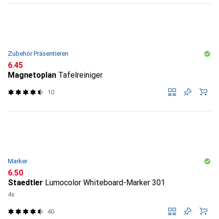
Zubehör Präsentieren
CHF
6.45
Magnetoplan
Tafelreiniger
10
Marker
CHF
6.50
Staedtler
Lumocolor Whiteboard-Marker 301
4x
40