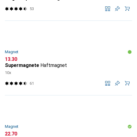
53
Magnet
CHF
13.30
Supermagnete
Haftmagnet
10x
61
Magnet
CHF
22.70