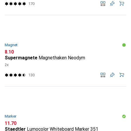
170
Magnet
CHF
8.10
Supermagnete
Magnethaken Neodym
2x
130
Marker
CHF
11.70
Staedtler
Lumocolor Whiteboard Marker 351