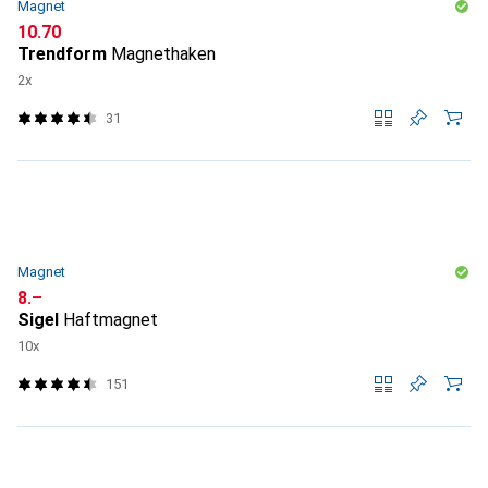
Magnet
CHF
10.70
Trendform
Magnethaken
2x
31
Magnet
CHF
8.–
Sigel
Haftmagnet
10x
151