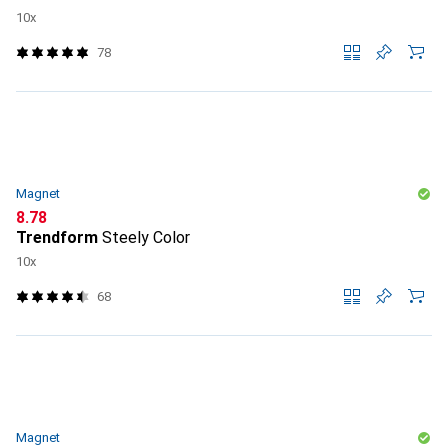
10x
78
Magnet
CHF
8.78
Trendform
Steely Color
10x
68
Magnet