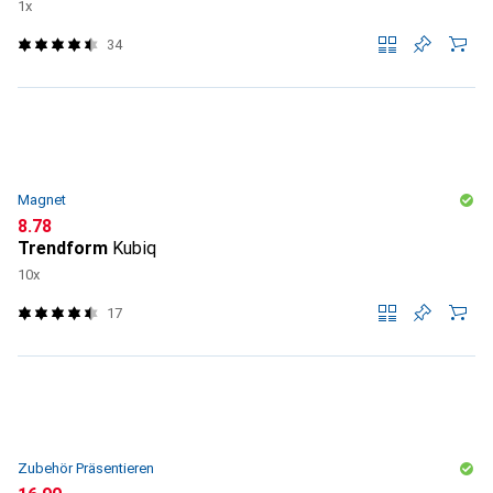
1x
34
Magnet
CHF
8.78
Trendform
Kubiq
10x
17
Zubehör Präsentieren