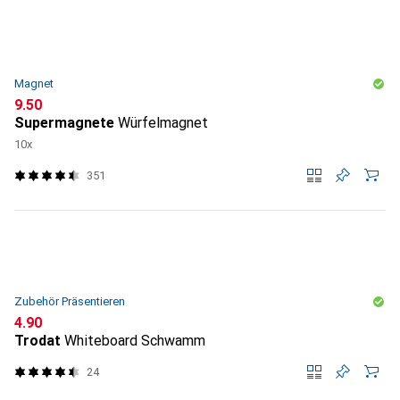
Magnet
CHF
9.50
Supermagnete
Würfelmagnet
10x
351
Zubehör Präsentieren
CHF
4.90
Trodat
Whiteboard Schwamm
24