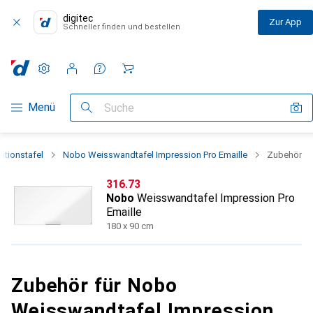
digitec
Zur App
Schneller finden und bestellen
Einstellungen
Kundenkonto
Vergleichslisten
Merklisten
Warenkorb
Navigation nach Kategorien
Menü
Suche
ationstafel
Nobo Weisswandtafel Impression Pro Emaille
Zubehör
CHF
316.73
Nobo
Weisswandtafel Impression Pro
Emaille
180 x 90 cm
Zubehör für Nobo
Weisswandtafel Impression