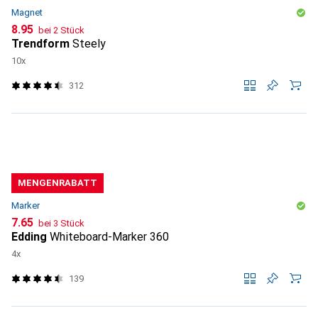
Magnet
CHF
8.95
bei 2 Stück
Trendform
Steely
10x
312
MENGENRABATT
Marker
CHF
7.65
bei 3 Stück
Edding
Whiteboard-Marker 360
4x
139