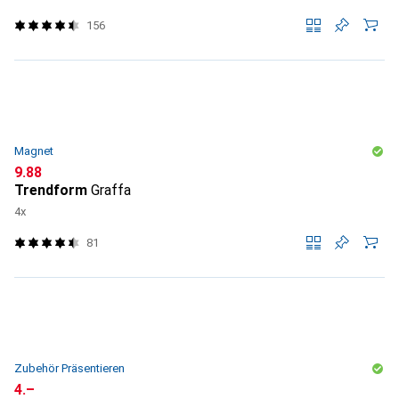
156
Magnet
CHF
9.88
Trendform
Graffa
4x
81
Zubehör Präsentieren
CHF
4.–