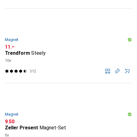
Magnet
CHF
11.–
Trendform
Steely
10x
312
Magnet
CHF
9.50
Zeller Present
Magnet-Set
6x