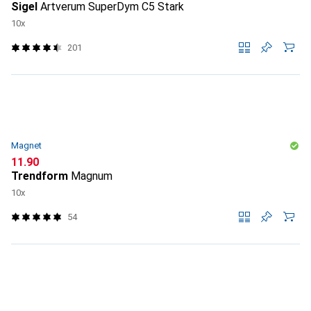
Sigel
Artverum SuperDym C5 Stark
10x
201
Magnet
CHF
11.90
Trendform
Magnum
10x
54