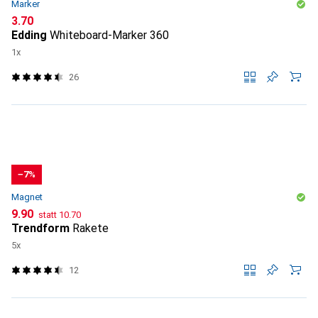
Marker
CHF
3.70
Edding
Whiteboard-Marker 360
1x
26
−7%
Magnet
CHF
CHF
9.90
statt
10.70
Trendform
Rakete
5x
12