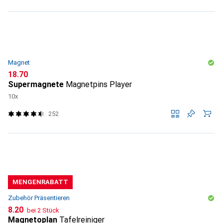
Magnet
CHF
18.70
Supermagnete
Magnetpins Player
10x
252
MENGENRABATT
Zubehör Präsentieren
CHF
8.20
bei 2 Stück
Magnetoplan
Tafelreiniger