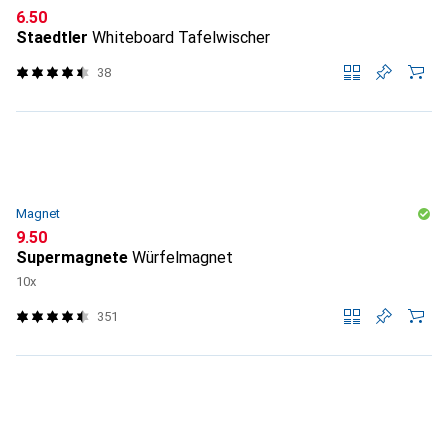
CHF
6.50
Staedtler
Whiteboard Tafelwischer
38
Magnet
CHF
9.50
Supermagnete
Würfelmagnet
10x
351