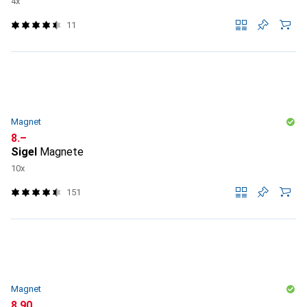
4x
11
Magnet
CHF
8.–
Sigel
Magnete
10x
151
Magnet
CHF
8.90