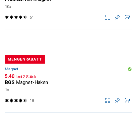
10x
61
MENGENRABATT
Magnet
CHF
5.40
bei 2 Stück
BGS
Magnet-Haken
1x
18