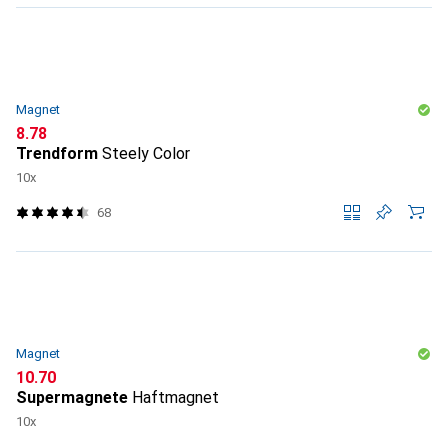
Magnet
CHF
8.78
Trendform
Steely Color
10x
68
Magnet
CHF
10.70
Supermagnete
Haftmagnet
10x