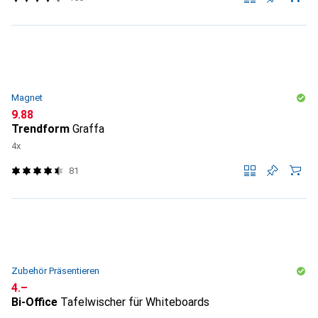
Magnet
CHF
9.88
Trendform
Graffa
4x
81
Zubehör Präsentieren
CHF
4.–
Bi-Office
Tafelwischer für Whiteboards