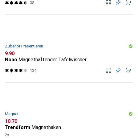
38
Zubehör Präsentieren
CHF
9.90
Nobo
Magnethaftender Tafelwischer
134
Magnet
CHF
10.70
Trendform
Magnethaken
2x