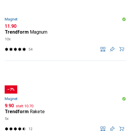
Magnet
CHF
11.90
Trendform
Magnum
10x
54
−7%
Magnet
CHF
CHF
9.90
statt
10.70
Trendform
Rakete
5x
12