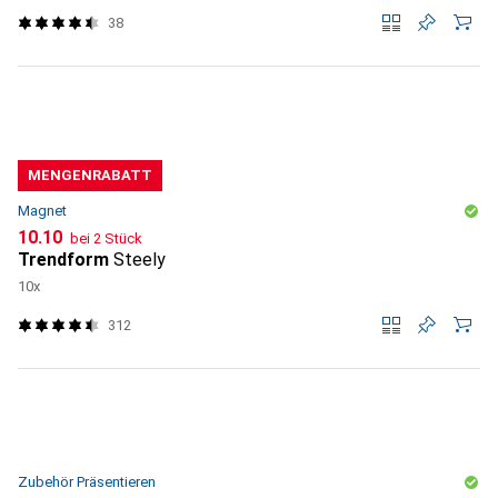
38
MENGENRABATT
Magnet
CHF
10.10
bei 2 Stück
Trendform
Steely
10x
312
Zubehör Präsentieren