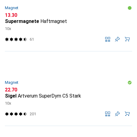
Magnet
CHF
13.30
Supermagnete
Haftmagnet
10x
61
Magnet
CHF
22.70
Sigel
Artverum SuperDym C5 Stark
10x
201