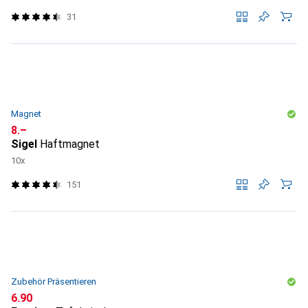
31
Magnet
CHF
8.–
Sigel
Haftmagnet
10x
151
Zubehör Präsentieren
CHF
6.90