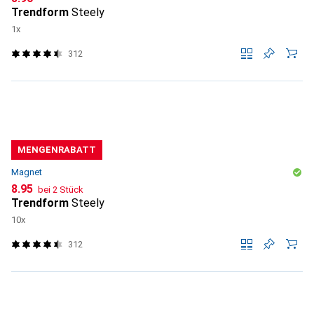
Trendform
Steely
1x
312
MENGENRABATT
Magnet
CHF
8.95
bei 2 Stück
Trendform
Steely
10x
312