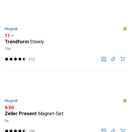
Magnet
CHF
11.–
Trendform
Steely
10x
312
Magnet
CHF
9.50
Zeller Present
Magnet-Set
6x
156