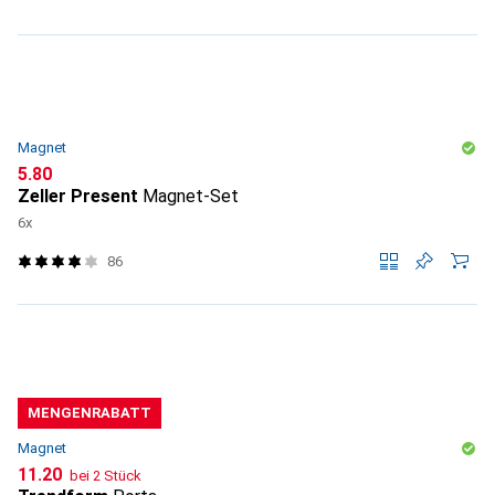
Magnet
CHF
5.80
Zeller Present
Magnet-Set
6x
86
MENGENRABATT
Magnet
CHF
11.20
bei 2 Stück