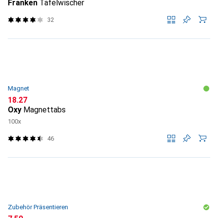
Franken
Tafelwischer
32
Magnet
CHF
18.27
Oxy
Magnettabs
100x
46
Zubehör Präsentieren