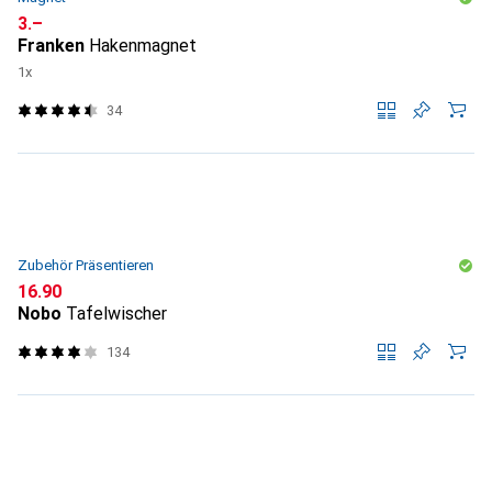
CHF
3.–
Franken
Hakenmagnet
1x
34
Zubehör Präsentieren
CHF
16.90
Nobo
Tafelwischer
134