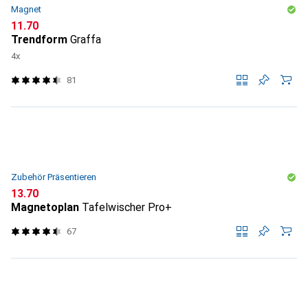
Magnet
CHF
11.70
Trendform
Graffa
4x
81
Zubehör Präsentieren
CHF
13.70
Magnetoplan
Tafelwischer Pro+
67