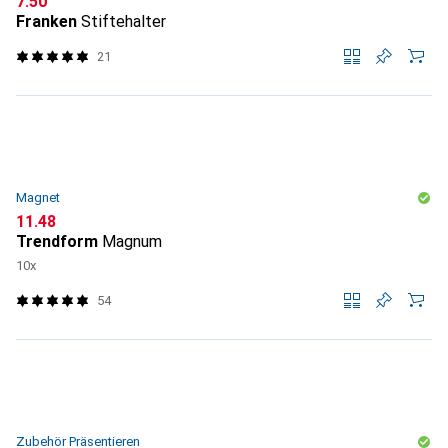
CHF
7.50
Franken
Stiftehalter
21
Magnet
CHF
11.48
Trendform
Magnum
10x
54
Zubehör Präsentieren