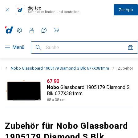
digitec
Zur App
Schneller finden und bestellen
Einstellungen
Kundenkonto
Vergleichslisten
Merklisten
Warenkorb
Navigation nach Kategorien
Menü
Suche
el
Nobo Glassboard 1905179 Diamond S Blk 677X381mm
Zubehör
CHF
67.90
Nobo
Glassboard 1905179 Diamond S
Blk 677X381mm
68 x 38 cm
Zubehör für Nobo Glassboard
1905179 Diamond S Blk