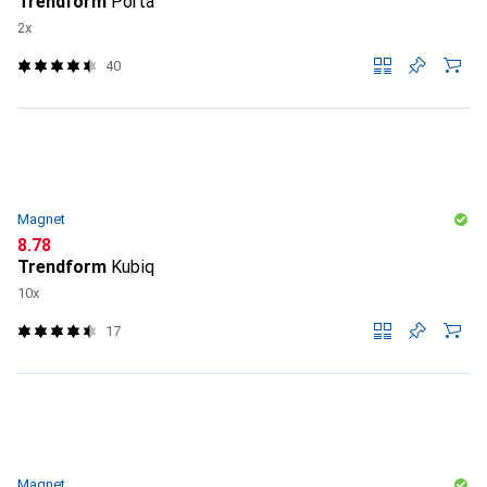
Trendform
Porta
2x
40
Magnet
CHF
8.78
Trendform
Kubiq
10x
17
Magnet