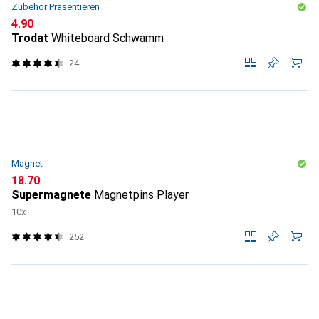
Zubehör Präsentieren
CHF
4.90
Trodat
Whiteboard Schwamm
24
Magnet
CHF
18.70
Supermagnete
Magnetpins Player
10x
252