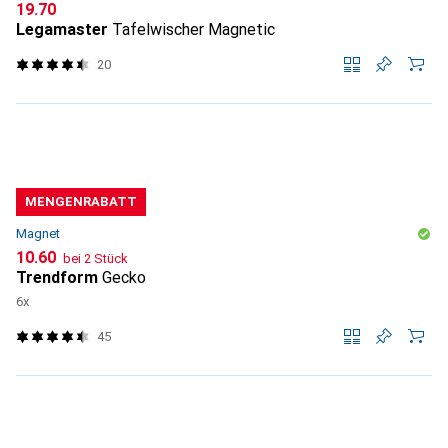
CHF
19.70
Legamaster
Tafelwischer Magnetic
20
MENGENRABATT
Magnet
CHF
10.60
bei 2 Stück
Trendform
Gecko
6x
45