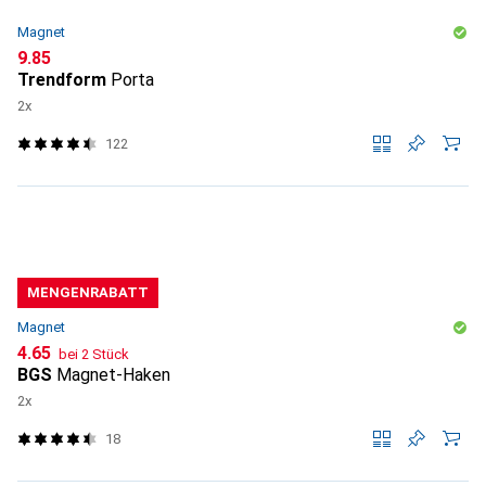
Magnet
CHF
9.85
Trendform
Porta
2x
122
MENGENRABATT
Magnet
CHF
4.65
bei 2 Stück
BGS
Magnet-Haken
2x
18