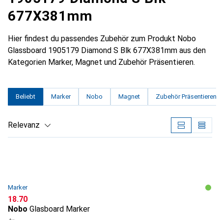
677X381mm
Hier findest du passendes Zubehör zum Produkt Nobo
Glassboard 1905179 Diamond S Blk 677X381mm aus den
Kategorien Marker, Magnet und Zubehör Präsentieren.
Beliebt
Marker
Nobo
Magnet
Zubehör Präsentieren
Relevanz
Produktliste
Marker
CHF
18.70
Nobo
Glasboard Marker