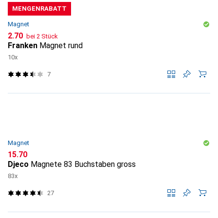
MENGENRABATT
Magnet
CHF
2.70
bei 2 Stück
Franken
Magnet rund
10x
7
Magnet
CHF
15.70
Djeco
Magnete 83 Buchstaben gross
83x
27