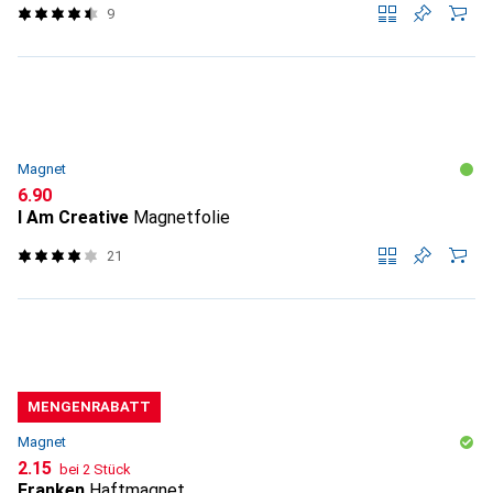
9
Magnet
CHF
6.90
I Am Creative
Magnetfolie
21
MENGENRABATT
Magnet
CHF
2.15
bei 2 Stück
Franken
Haftmagnet