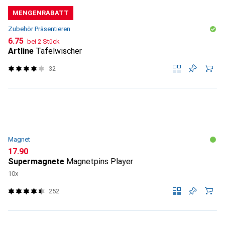
MENGENRABATT
Zubehör Präsentieren
CHF
6.75
bei 2 Stück
Artline
Tafelwischer
32
Magnet
CHF
17.90
Supermagnete
Magnetpins Player
10x
252