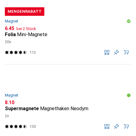
MENGENRABATT
Magnet
CHF
6.45
bei 2 Stück
Folia
Mini-Magnete
20x
113
Magnet
CHF
8.10
Supermagnete
Magnethaken Neodym
2x
130