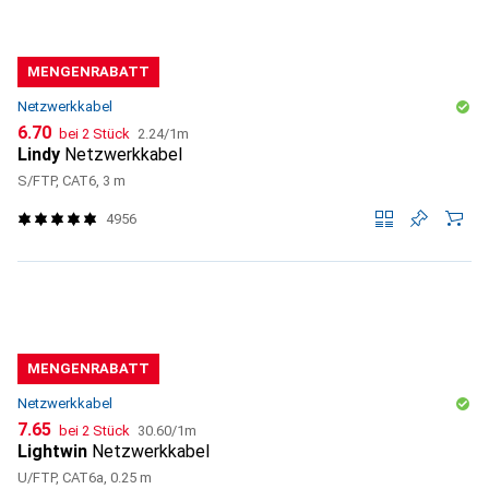
MENGENRABATT
Netzwerkkabel
CHF
CHF
6.70
bei 2 Stück
2.24
/
1m
Lindy
Netzwerkkabel
S/FTP, CAT6, 3 m
4956
MENGENRABATT
Netzwerkkabel
CHF
CHF
7.65
bei 2 Stück
30.60
/
1m
Lightwin
Netzwerkkabel
U/FTP, CAT6a, 0.25 m