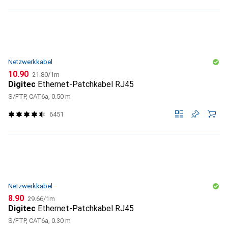
Netzwerkkabel
CHF
CHF
10.90
21.80
/
1m
Digitec
Ethernet-Patchkabel RJ45
S/FTP, CAT6a, 0.50 m
6451
Netzwerkkabel
CHF
CHF
8.90
29.66
/
1m
Digitec
Ethernet-Patchkabel RJ45
S/FTP, CAT6a, 0.30 m