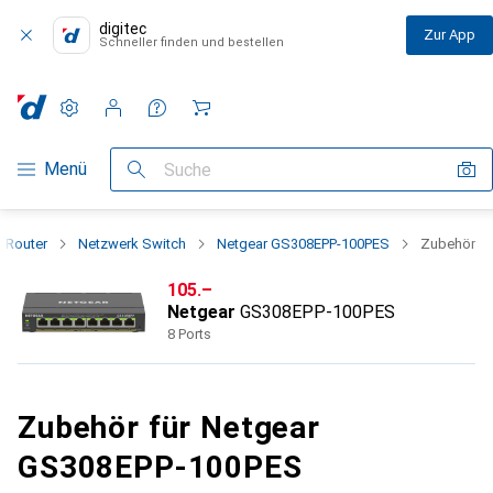
digitec
Zur App
Schneller finden und bestellen
Einstellungen
Kundenkonto
Vergleichslisten
Merklisten
Warenkorb
Navigation nach Kategorien
Menü
Suche
+ Router
Netzwerk Switch
Netgear GS308EPP-100PES
Zubehör
CHF
105.–
Netgear
GS308EPP-100PES
8 Ports
Zubehör für Netgear
GS308EPP-100PES