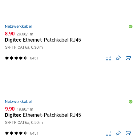
Netzwerkkabel
CHF
CHF
8.90
29.66
/
1m
Digitec
Ethernet-Patchkabel RJ45
S/FTP, CAT6a, 0.30 m
6451
Netzwerkkabel
CHF
CHF
9.90
19.80
/
1m
Digitec
Ethernet-Patchkabel RJ45
S/FTP, CAT6a, 0.50 m
6451