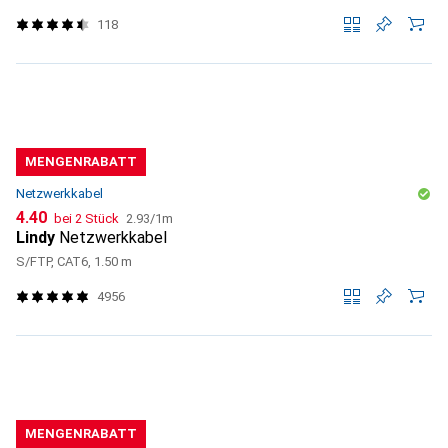
118
MENGENRABATT
Netzwerkkabel
CHF
CHF
4.40
bei 2 Stück
2.93
/
1m
Lindy
Netzwerkkabel
S/FTP, CAT6, 1.50 m
4956
MENGENRABATT