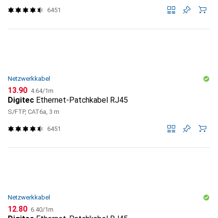
6451
Netzwerkkabel
CHF
CHF
13.90
4.64
/
1m
Digitec
Ethernet-Patchkabel RJ45
S/FTP, CAT6a, 3 m
6451
Netzwerkkabel
CHF
CHF
12.80
6.40
/
1m