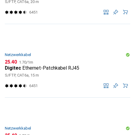
S/FTP, CAT6a, 20 m
6451
Netzwerkkabel
CHF
CHF
25.40
1.70
/
1m
Digitec
Ethernet-Patchkabel RJ45
S/FTP, CAT6a, 15 m
6451
Netzwerkkabel
CHF