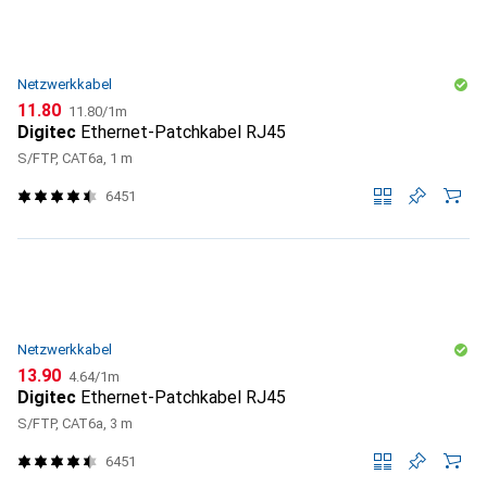
Netzwerkkabel
CHF
CHF
11.80
11.80
/
1m
Digitec
Ethernet-Patchkabel RJ45
S/FTP, CAT6a, 1 m
6451
Netzwerkkabel
CHF
CHF
13.90
4.64
/
1m
Digitec
Ethernet-Patchkabel RJ45
S/FTP, CAT6a, 3 m
6451