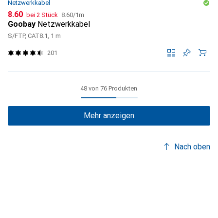
Netzwerkkabel
CHF
CHF
8.60
bei 2 Stück
8.60
/
1m
Goobay
Netzwerkkabel
S/FTP, CAT8.1, 1 m
201
48 von 76 Produkten
Mehr anzeigen
Nach oben