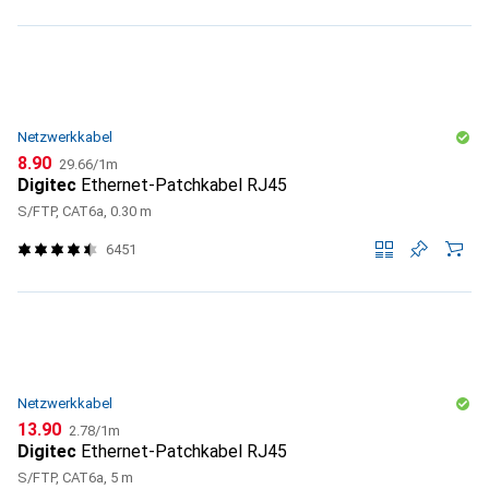
Netzwerkkabel
CHF
CHF
8.90
29.66
/
1m
Digitec
Ethernet-Patchkabel RJ45
S/FTP, CAT6a, 0.30 m
6451
Netzwerkkabel
CHF
CHF
13.90
2.78
/
1m
Digitec
Ethernet-Patchkabel RJ45
S/FTP, CAT6a, 5 m