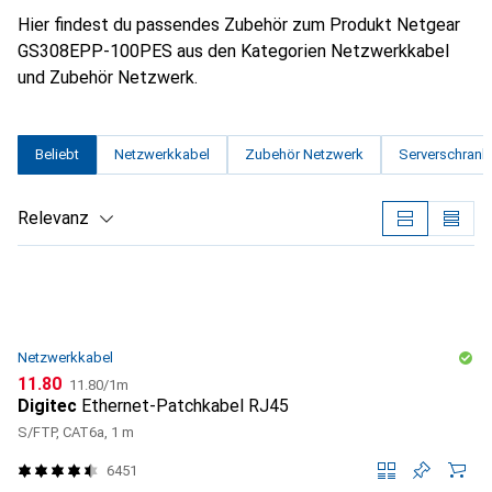
Hier findest du passendes Zubehör zum Produkt Netgear
GS308EPP-100PES aus den Kategorien Netzwerkkabel
und Zubehör Netzwerk.
Beliebt
Netzwerkkabel
Zubehör Netzwerk
Serverschrank
Relevanz
Produktliste
Netzwerkkabel
CHF
CHF
11.80
11.80
/
1m
Digitec
Ethernet-Patchkabel RJ45
S/FTP, CAT6a, 1 m
6451