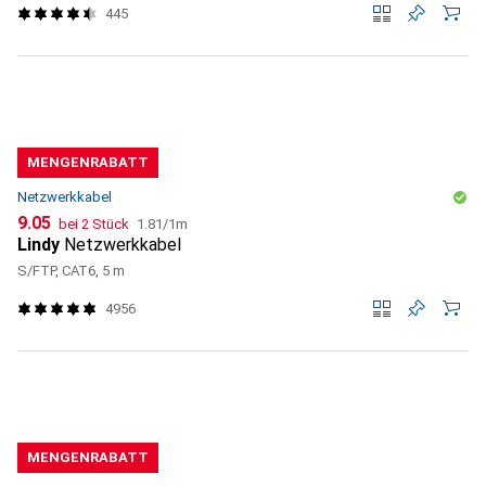
445
MENGENRABATT
Netzwerkkabel
CHF
CHF
9.05
bei 2 Stück
1.81
/
1m
Lindy
Netzwerkkabel
S/FTP, CAT6, 5 m
4956
MENGENRABATT