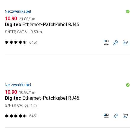
Netzwerkkabel
CHF
CHF
10.90
21.80
/
1m
Digitec
Ethernet-Patchkabel RJ45
S/FTP, CAT6a, 0.50 m
6451
Netzwerkkabel
CHF
CHF
10.90
10.90
/
1m
Digitec
Ethernet-Patchkabel RJ45
S/FTP, CAT6a, 1 m
6451