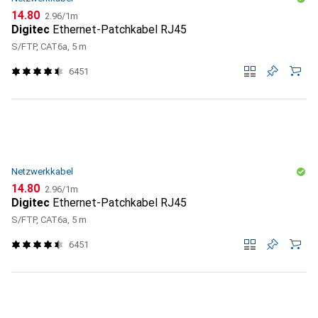
CHF
CHF
14.80
2.96
/
1m
Digitec
Ethernet-Patchkabel RJ45
S/FTP, CAT6a, 5 m
6451
Netzwerkkabel
CHF
CHF
14.80
2.96
/
1m
Digitec
Ethernet-Patchkabel RJ45
S/FTP, CAT6a, 5 m
6451