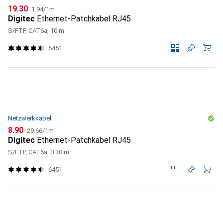
CHF
CHF
19.30
1.94
/
1m
Digitec
Ethernet-Patchkabel RJ45
S/FTP, CAT6a, 10 m
6451
Netzwerkkabel
CHF
CHF
8.90
29.66
/
1m
Digitec
Ethernet-Patchkabel RJ45
S/FTP, CAT6a, 0.30 m
6451