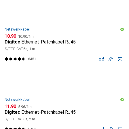
Netzwerkkabel
CHF
CHF
10.90
10.90
/
1m
Digitec
Ethernet-Patchkabel RJ45
S/FTP, CAT6a, 1 m
6451
Netzwerkkabel
CHF
CHF
11.90
5.96
/
1m
Digitec
Ethernet-Patchkabel RJ45
S/FTP, CAT6a, 2 m