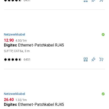
6451
Netzwerkkabel
CHF
CHF
12.90
4.30
/
1m
Digitec
Ethernet-Patchkabel RJ45
S/FTP, CAT6a, 3 m
6451
Netzwerkkabel
CHF
CHF
26.40
1.32
/
1m
Digitec
Ethernet-Patchkabel RJ45