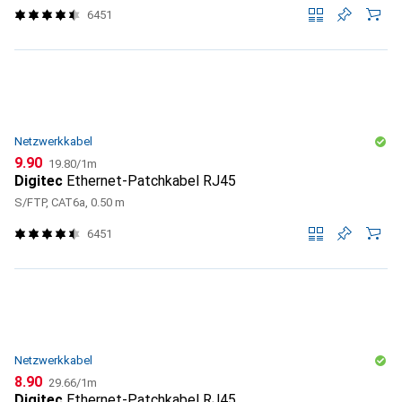
6451
Netzwerkkabel
CHF
CHF
9.90
19.80
/
1m
Digitec
Ethernet-Patchkabel RJ45
S/FTP, CAT6a, 0.50 m
6451
Netzwerkkabel
CHF
CHF
8.90
29.66
/
1m
Digitec
Ethernet-Patchkabel RJ45