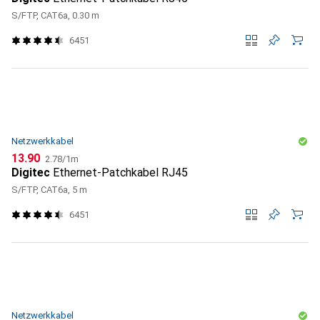
S/FTP, CAT6a, 0.30 m
6451
Netzwerkkabel
CHF
CHF
13.90
2.78
/
1m
Digitec
Ethernet-Patchkabel RJ45
S/FTP, CAT6a, 5 m
6451
Netzwerkkabel