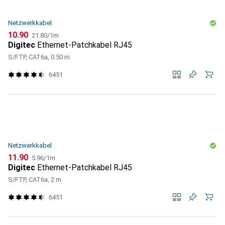
Netzwerkkabel
CHF
CHF
10.90
21.80
/
1m
Digitec
Ethernet-Patchkabel RJ45
S/FTP, CAT6a, 0.50 m
6451
Netzwerkkabel
CHF
CHF
11.90
5.96
/
1m
Digitec
Ethernet-Patchkabel RJ45
S/FTP, CAT6a, 2 m
6451