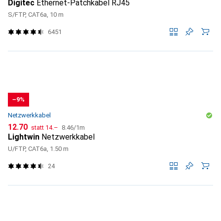
Digitec
Ethernet-Patchkabel RJ45
S/FTP, CAT6a, 10 m
6451
−9%
Netzwerkkabel
CHF
CHF
CHF
12.70
statt
14.–
8.46
/
1m
Lightwin
Netzwerkkabel
U/FTP, CAT6a, 1.50 m
24