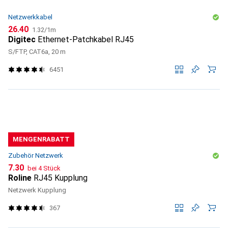
Netzwerkkabel
CHF
CHF
26.40
1.32
/
1m
Digitec
Ethernet-Patchkabel RJ45
S/FTP, CAT6a, 20 m
6451
MENGENRABATT
Zubehör Netzwerk
CHF
7.30
bei 4 Stück
Roline
RJ45 Kupplung
Netzwerk Kupplung
367