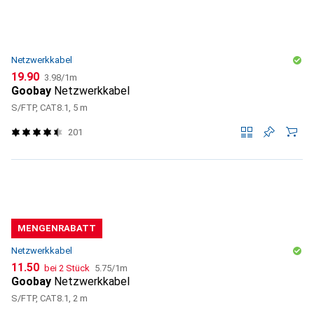
Netzwerkkabel
CHF
CHF
19.90
3.98
/
1m
Goobay
Netzwerkkabel
S/FTP, CAT8.1, 5 m
201
MENGENRABATT
Netzwerkkabel
CHF
CHF
11.50
bei 2 Stück
5.75
/
1m
Goobay
Netzwerkkabel
S/FTP, CAT8.1, 2 m