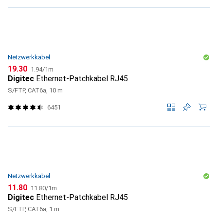
Netzwerkkabel
CHF
CHF
19.30
1.94
/
1m
Digitec
Ethernet-Patchkabel RJ45
S/FTP, CAT6a, 10 m
6451
Netzwerkkabel
CHF
CHF
11.80
11.80
/
1m
Digitec
Ethernet-Patchkabel RJ45
S/FTP, CAT6a, 1 m