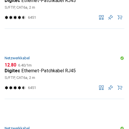
Digitec
Ethernet-Patchkabel RJ45
S/FTP, CAT6a, 2 m
6451
Netzwerkkabel
CHF
CHF
12.80
6.40
/
1m
Digitec
Ethernet-Patchkabel RJ45
S/FTP, CAT6a, 2 m
6451
Netzwerkkabel