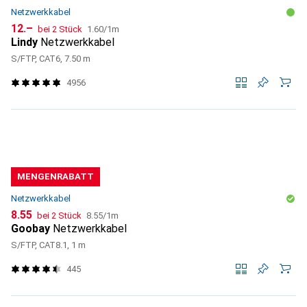
Netzwerkkabel
CHF
CHF
12.–
bei 2 Stück
1.60
/
1m
Lindy
Netzwerkkabel
S/FTP, CAT6, 7.50 m
4956
MENGENRABATT
Netzwerkkabel
CHF
CHF
8.55
bei 2 Stück
8.55
/
1m
Goobay
Netzwerkkabel
S/FTP, CAT8.1, 1 m
445