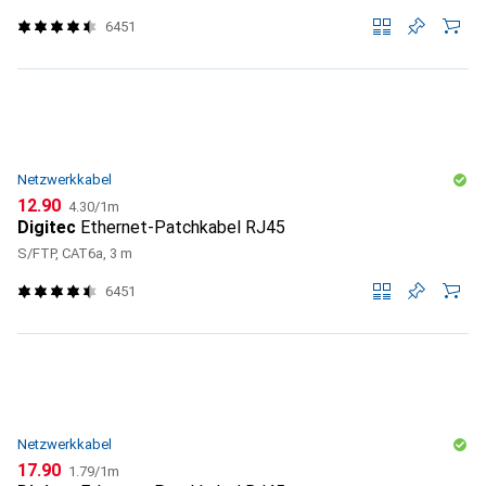
6451
Netzwerkkabel
CHF
CHF
12.90
4.30
/
1m
Digitec
Ethernet-Patchkabel RJ45
S/FTP, CAT6a, 3 m
6451
Netzwerkkabel
CHF
CHF
17.90
1.79
/
1m