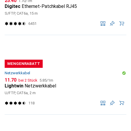
CHF
25.40
1.70
/
1m
Digitec
Ethernet-Patchkabel RJ45
S/FTP, CAT6a, 15 m
6451
MENGENRABATT
Netzwerkkabel
CHF
CHF
11.70
bei 2 Stück
5.85
/
1m
Lightwin
Netzwerkkabel
U/FTP, CAT6a, 2 m
118