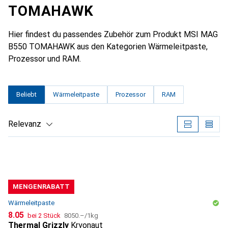
TOMAHAWK
Hier findest du passendes Zubehör zum Produkt MSI MAG
B550 TOMAHAWK aus den Kategorien Wärmeleitpaste,
Prozessor und RAM.
Beliebt
Wärmeleitpaste
Prozessor
RAM
Relevanz
Produktliste
MENGENRABATT
Wärmeleitpaste
CHF
CHF
8.05
bei 2 Stück
8050.–
/
1kg
Thermal Grizzly
Kryonaut