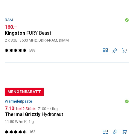
RAM
CHF
160.–
Kingston
FURY Beast
2 x 8GB, 3600 MHz, DDR4-RAM, DIMM
599
MENGENRABATT
Wärmeleitpaste
CHF
CHF
7.10
bei 2 Stück
7100.–
/
1kg
Thermal Grizzly
Hydronaut
11.80 W/m K, 1 g
162