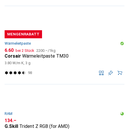
MENGENRABATT
Wärmeleitpaste
CHF
CHF
6.60
bei 2 Stück
2200.–
/
1kg
Corsair
Wärmeleitpaste TM30
3.80 W/m K, 3 g
98
RAM
CHF
134.–
G.Skill
Trident Z RGB (for AMD)