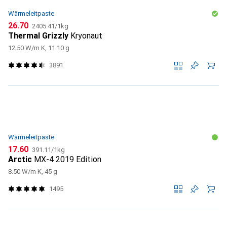
Wärmeleitpaste
CHF
CHF
26.70
2405.41
/
1kg
Thermal Grizzly
Kryonaut
12.50 W/m K, 11.10 g
3891
Wärmeleitpaste
CHF
CHF
17.60
391.11
/
1kg
Arctic
MX-4 2019 Edition
8.50 W/m K, 45 g
1495