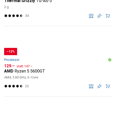
Thermal Grizzly
TG-AS-3
2 g
34
−12%
Prozessor
CHF
CHF
129.–
statt
147.–
AMD
Ryzen 5 5600GT
AM4, 3.60 GHz, 6 -Core
23