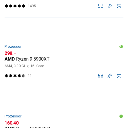
1495
Prozessor
CHF
298.–
AMD
Ryzen 9 5900XT
AM4, 3.30 GHz, 16 -Core
11
Prozessor
CHF
160.40