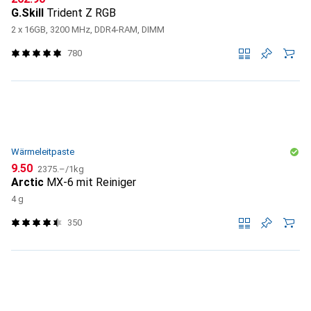
G.Skill
Trident Z RGB
2 x 16GB, 3200 MHz, DDR4-RAM, DIMM
780
Wärmeleitpaste
CHF
CHF
9.50
2375.–
/
1kg
Arctic
MX-6 mit Reiniger
4 g
350