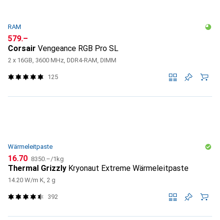
RAM
CHF
579.–
Corsair
Vengeance RGB Pro SL
2 x 16GB, 3600 MHz, DDR4-RAM, DIMM
125
Wärmeleitpaste
CHF
CHF
16.70
8350.–
/
1kg
Thermal Grizzly
Kryonaut Extreme Wärmeleitpaste
14.20 W/m K, 2 g
392