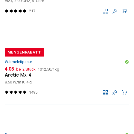
AM4, 3.90 GHz, 6 -Core
217
MENGENRABATT
Wärmeleitpaste
CHF
CHF
4.05
bei 2 Stück
1012.50
/
1kg
Arctic
Mx-4
8.50 W/m K, 4 g
1495