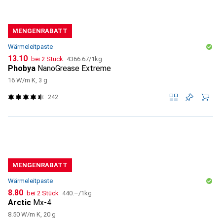
MENGENRABATT
Wärmeleitpaste
CHF
CHF
13.10
bei 2 Stück
4366.67
/
1kg
Phobya
NanoGrease Extreme
16 W/m K, 3 g
242
MENGENRABATT
Wärmeleitpaste
CHF
CHF
8.80
bei 2 Stück
440.–
/
1kg
Arctic
Mx-4
8.50 W/m K, 20 g