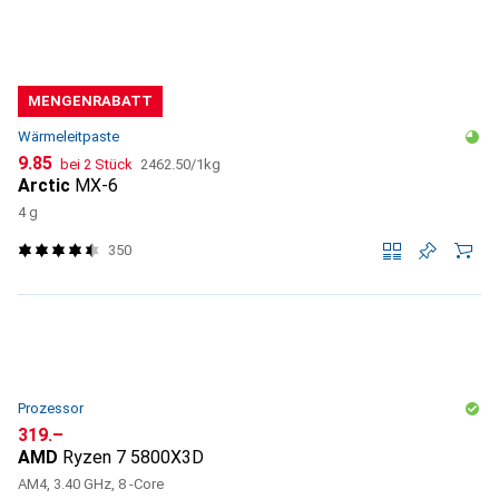
MENGENRABATT
Wärmeleitpaste
CHF
CHF
9.85
bei 2 Stück
2462.50
/
1kg
Arctic
MX-6
4 g
350
Prozessor
CHF
319.–
AMD
Ryzen 7 5800X3D
AM4, 3.40 GHz, 8 -Core