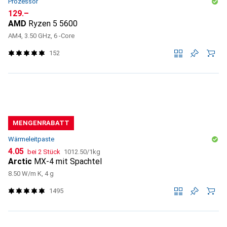
Prozessor
CHF
129.–
AMD
Ryzen 5 5600
AM4, 3.50 GHz, 6 -Core
152
MENGENRABATT
Wärmeleitpaste
CHF
CHF
4.05
bei 2 Stück
1012.50
/
1kg
Arctic
MX-4 mit Spachtel
8.50 W/m K, 4 g
1495