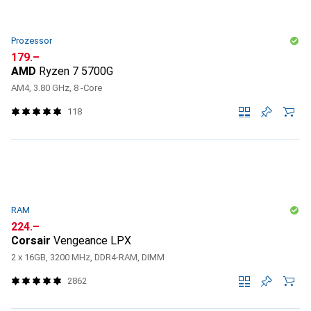
Prozessor
CHF
179.–
AMD
Ryzen 7 5700G
AM4, 3.80 GHz, 8 -Core
118
RAM
CHF
224.–
Corsair
Vengeance LPX
2 x 16GB, 3200 MHz, DDR4-RAM, DIMM
2862