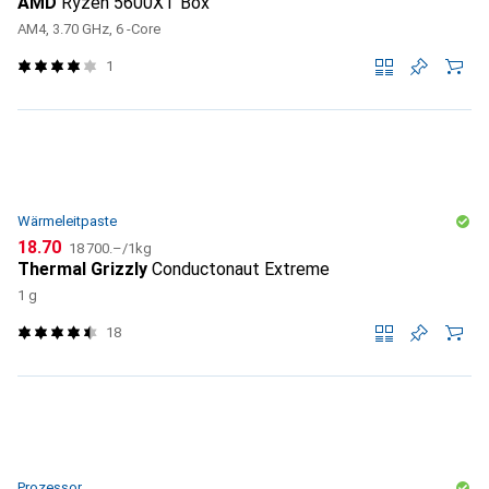
AMD
Ryzen 5600XT Box
AM4, 3.70 GHz, 6 -Core
1
Wärmeleitpaste
CHF
CHF
18.70
18 700.–
/
1kg
Thermal Grizzly
Conductonaut Extreme
1 g
18
Prozessor