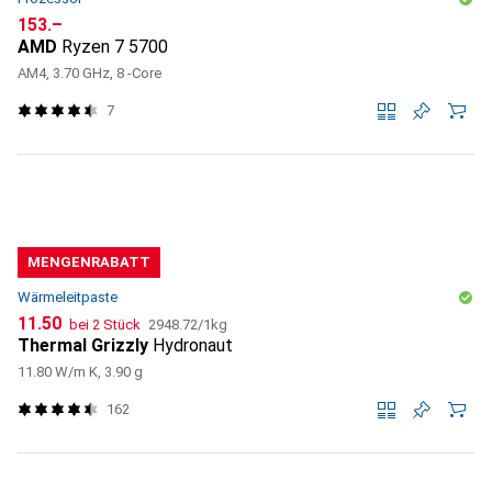
CHF
153.–
AMD
Ryzen 7 5700
AM4, 3.70 GHz, 8 -Core
7
MENGENRABATT
Wärmeleitpaste
CHF
CHF
11.50
bei 2 Stück
2948.72
/
1kg
Thermal Grizzly
Hydronaut
11.80 W/m K, 3.90 g
162