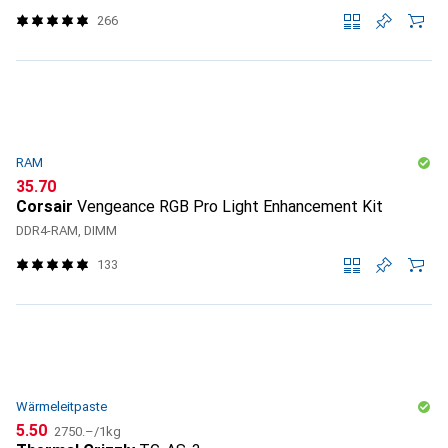
266
RAM
CHF
35.70
Corsair
Vengeance RGB Pro Light Enhancement Kit
DDR4-RAM, DIMM
133
Wärmeleitpaste
CHF
CHF
5.50
2750.–
/
1kg