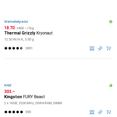
Wärmeleitpaste
CHF
CHF
18.70
3400.–
/
1kg
Thermal Grizzly
Kryonaut
12.50 W/m K, 5.50 g
3891
RAM
CHF
303.–
Kingston
FURY Beast
2 x 16GB, 3200 MHz, DDR4-RAM, DIMM
599