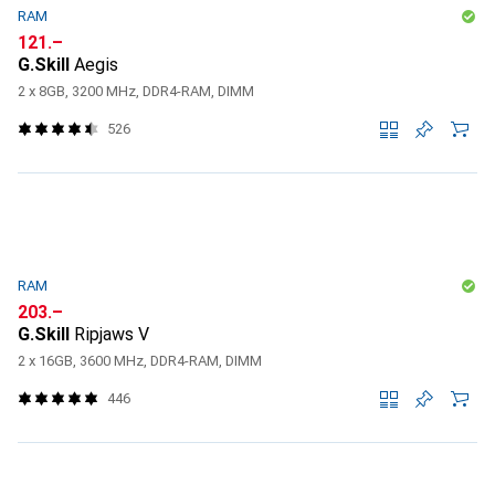
RAM
CHF
121.–
G.Skill
Aegis
2 x 8GB, 3200 MHz, DDR4-RAM, DIMM
526
RAM
CHF
203.–
G.Skill
Ripjaws V
2 x 16GB, 3600 MHz, DDR4-RAM, DIMM
446