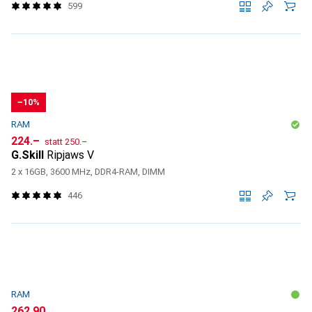
599
−10%
RAM
CHF
CHF
224.–
statt
250.–
G.Skill
Ripjaws V
2 x 16GB, 3600 MHz, DDR4-RAM, DIMM
446
RAM
CHF
262.90