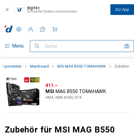
digitec
Zur App
Schneller finden und bestellen
Einstellungen
Kundenkonto
Vergleichslisten
Merklisten
Warenkorb
Navigation nach Kategorien
Menü
Suche
Komponenten
Mainboard
MSI MAG B550 TOMAHAWK
Zubehör
CHF
411.–
MSI
MAG B550 TOMAHAWK
AM4, AMD B550, ATX
Zubehör für MSI MAG B550