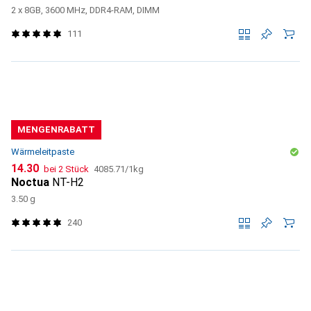
2 x 8GB, 3600 MHz, DDR4-RAM, DIMM
111
MENGENRABATT
Wärmeleitpaste
CHF
CHF
14.30
bei 2 Stück
4085.71
/
1kg
Noctua
NT-H2
3.50 g
240