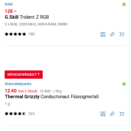
RAM
CHF
128.–
G.Skill
Trident Z RGB
2 x 8GB, 3200 MHz, DDR4-RAM, DIMM
780
MENGENRABATT
Wärmeleitpaste
CHF
CHF
12.40
bei 2 Stück
12 400.–
/
1kg
Thermal Grizzly
Conductonaut Flüssigmetall
1 g
525