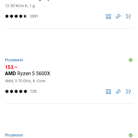
12.50 W/m K, 1 g
3891
Prozessor
CHF
153.–
AMD
Ryzen 5 5600X
AM4, 3.70 GHz, 6 -Core
728
Prozessor