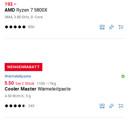
CHF
193.–
AMD
Ryzen 7 5800X
AM4, 3.80 GHz, 8 -Core
850
MENGENRABATT
Wärmeleitpaste
CHF
CHF
5.50
bei 2 Stück
1100.–
/
1kg
Cooler Master
Wärmeleitpaste
4.50 W/m K, 5 g
345