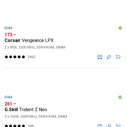
RAM
CHF
173.–
Corsair
Vengeance LPX
2 x 8GB, 3200 MHz, DDR4-RAM, DIMM
2862
RAM
CHF
261.–
G.Skill
Trident Z Neo
2 x 16GB, 3600 MHz, DDR4-RAM, DIMM
398