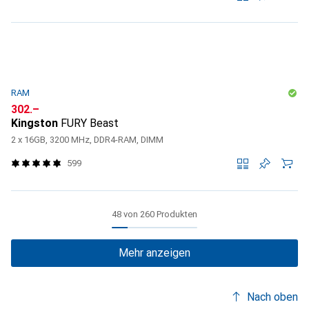
RAM
CHF
302.–
Kingston
FURY Beast
2 x 16GB, 3200 MHz, DDR4-RAM, DIMM
599
48 von 260 Produkten
Mehr anzeigen
Nach oben