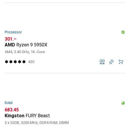
Prozessor
CHF
301.–
AMD
Ryzen 9 5950X
AM4, 3.40 GHz, 16 -Core
420
RAM
CHF
683.45
Kingston
FURY Beast
2 x 32GB, 3200 MHz, DDR4-RAM, DIMM