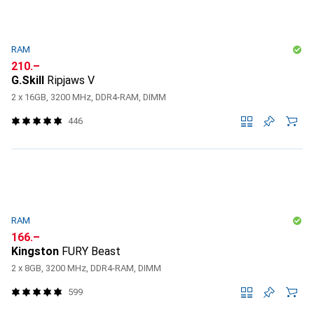
RAM
CHF
210.–
G.Skill
Ripjaws V
2 x 16GB, 3200 MHz, DDR4-RAM, DIMM
446
RAM
CHF
166.–
Kingston
FURY Beast
2 x 8GB, 3200 MHz, DDR4-RAM, DIMM
599