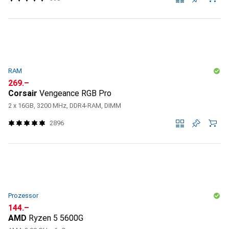
RAM
CHF
269.–
Corsair
Vengeance RGB Pro
2 x 16GB, 3200 MHz, DDR4-RAM, DIMM
2896
Prozessor
CHF
144.–
AMD
Ryzen 5 5600G