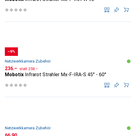
−9%
Netzwerkkamera Zubehör
CHF
CHF
236.–
statt
258.–
Mobotix
Infrarot Strahler Mx-F-IRA-S 45° - 60°
Netzwerkkamera Zubehör
CHF
66.90