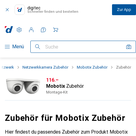
digitec
Zur App
Schneller finden und bestellen
Einstellungen
Kundenkonto
Vergleichslisten
Merklisten
Warenkorb
Navigation nach Kategorien
Menü
Suche
etzwerk
Netzwerkkamera Zubehör
Mobotix Zubehör
Zubehör
CHF
116.–
Mobotix
Zubehör
Montage-Kit
Zubehör für Mobotix Zubehör
Hier findest du passendes Zubehör zum Produkt Mobotix