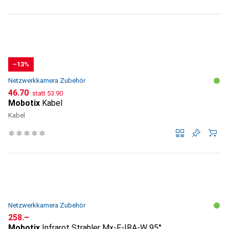
−13%
Netzwerkkamera Zubehör
CHF
CHF
46.70
statt
53.90
Mobotix
Kabel
Kabel
Netzwerkkamera Zubehör
CHF
258.–
Mobotix
Infrarot Strahler Mx-F-IRA-W 95°