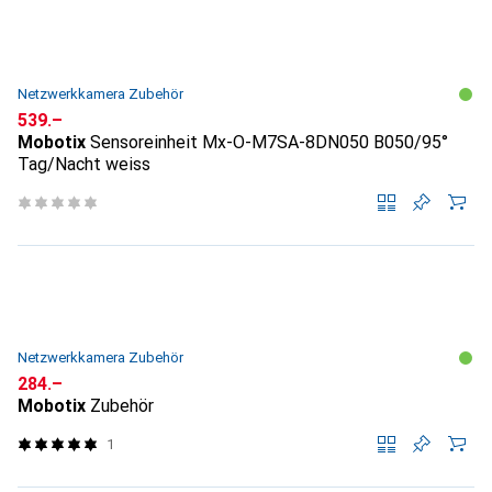
Netzwerkkamera Zubehör
CHF
539.–
Mobotix
Sensoreinheit Mx-O-M7SA-8DN050 B050/95°
Tag/Nacht weiss
Netzwerkkamera Zubehör
CHF
284.–
Mobotix
Zubehör
1