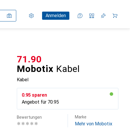
Einstellungen
Kundenkonto
Vergleichslisten
Merklisten
Warenkorb
Anmelden
CHF
71.90
Mobotix
Kabel
Kabel
CHF
0.95
sparen
Angebot für
CHF
70.95
Marke
Bewertungen
Mehr von Mobotix