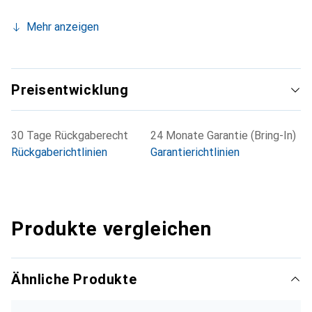
Kommunikationsmöglichkeiten einschliesslich SIP-
Mehr anzeigen
Technologie, innovativer Videoanalyse und Ereignislogik
liefert eine Mobotix-Kamera mehr als nur scharfe Bilder:
Sie erkennt Gefahren und startet Aktionen zur Abwehr. Das
eröffnet völlig neue Möglichkeiten der Prävention, die sich
Preisentwicklung
ganz konkret rechnen.
30 Tage Rückgaberecht
24 Monate Garantie (Bring-In)
Rückgaberichtlinien
Garantierichtlinien
Produkte vergleichen
Ähnliche Produkte