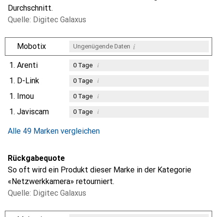
Durchschnitt.
Quelle: Digitec Galaxus
i
Mobotix
Ungenügende Daten
1.
Arenti
i
0
Tage
1.
D-Link
i
0
Tage
1.
Imou
i
0
Tage
1.
Javiscam
i
0
Tage
Alle 49 Marken vergleichen
Rückgabequote
So oft wird ein Produkt dieser Marke in der Kategorie
«Netzwerkkamera» retourniert.
Quelle: Digitec Galaxus