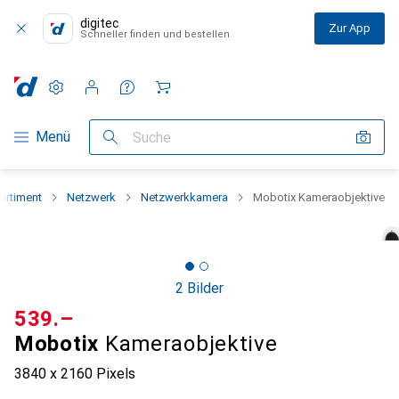
digitec
Zur App
Schneller finden und bestellen
Einstellungen
Kundenkonto
Vergleichslisten
Merklisten
Warenkorb
Navigation nach Kategorien
Menü
Suche
ortiment
Netzwerk
Netzwerkkamera
Mobotix Kameraobjektive
2 Bilder
CHF
539.–
Mobotix
Kameraobjektive
3840 x 2160 Pixels