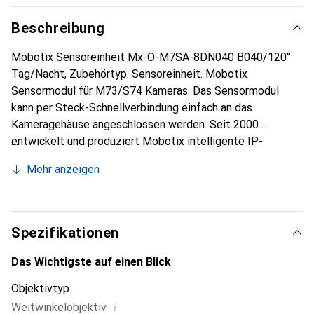
Beschreibung
Mobotix Sensoreinheit Mx-O-M7SA-8DN040 B040/120°
Tag/Nacht, Zubehörtyp: Sensoreinheit. Mobotix
Sensormodul für M73/S74 Kameras. Das Sensormodul
kann per Steck-Schnellverbindung einfach an das
Kameragehäuse angeschlossen werden. Seit 2000
entwickelt und produziert Mobotix intelligente IP-
Videosysteme, die für umfassende Sicherheit,
Mehr anzeigen
kompromisslose Zuverlässigkeit und höchste Qualität
„made in Germany“ stehen. Mit Entwicklungen wie der
ersten hemisphärischen IP-Videokamera oder der ersten
IP-Video-Türstation hat Mobotix Massstäbe gesetzt. Von
Spezifikationen
entscheidender Bedeutung im Mobotix-Konzept ist die
dezentrale Intelligenz des Kamerasystems: Ein
Das Wichtigste auf einen Blick
Ringspeicherkonzept sorgt dafür, dass auch bei einem
Objektivtyp
Netzwerkausfall Videodaten auf der Speicherkarte
i
Weitwinkelobjektiv
gesichert sind. Ausgestattet mit vielfältigen