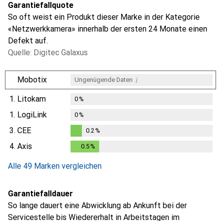
Garantiefallquote
So oft weist ein Produkt dieser Marke in der Kategorie
«Netzwerkkamera» innerhalb der ersten 24 Monate einen
Defekt auf.
Quelle: Digitec Galaxus
i
Mobotix
Ungenügende Daten
1.
Litokam
0
%
1.
LogiLink
0
%
3.
CEE
0.2
%
0.2
%
4.
Axis
0.5
%
0.5
%
Alle 49 Marken vergleichen
Garantiefalldauer
So lange dauert eine Abwicklung ab Ankunft bei der
Servicestelle bis Wiedererhalt in Arbeitstagen im