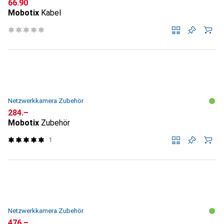
CHF
66.90
Mobotix
Kabel
Netzwerkkamera Zubehör
CHF
284.–
Mobotix
Zubehör
1
Netzwerkkamera Zubehör
CHF
476.–