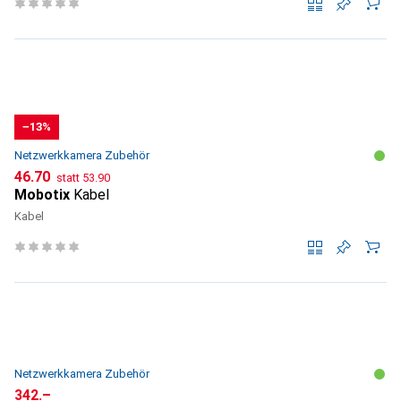
−13%
Netzwerkkamera Zubehör
CHF
CHF
46.70
statt
53.90
Mobotix
Kabel
Kabel
Netzwerkkamera Zubehör
CHF
342.–