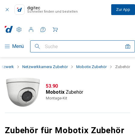
digitec
Zur App
Schneller finden und bestellen
Einstellungen
Kundenkonto
Vergleichslisten
Merklisten
Warenkorb
Navigation nach Kategorien
Menü
Suche
etzwerk
Netzwerkkamera Zubehör
Mobotix Zubehör
Zubehör
CHF
53.90
Mobotix
Zubehör
Montage-Kit
Zubehör für Mobotix Zubehör