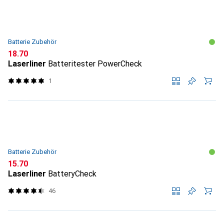
Batterie Zubehör
CHF
18.70
Laserliner
Batteritester PowerCheck
1
Batterie Zubehör
CHF
15.70
Laserliner
BatteryCheck
46