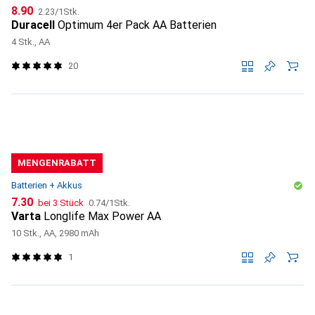
CHF
CHF
8.90
2.23
/
1Stk.
Duracell
Optimum 4er Pack AA Batterien
4 Stk., AA
20
MENGENRABATT
Batterien + Akkus
CHF
CHF
7.30
bei 3 Stück
0.74
/
1Stk.
Varta
Longlife Max Power AA
10 Stk., AA, 2980 mAh
1