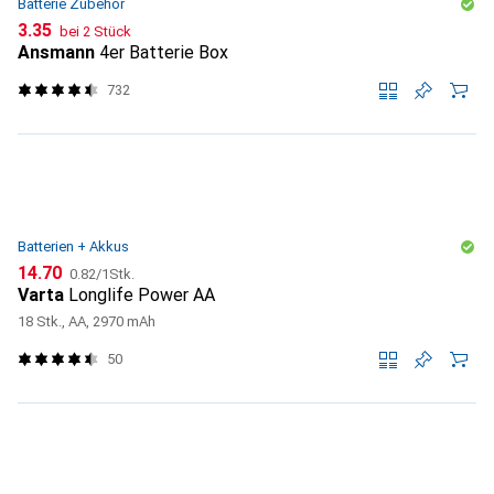
Batterie Zubehör
CHF
3.35
bei 2 Stück
Ansmann
4er Batterie Box
732
Batterien + Akkus
CHF
CHF
14.70
0.82
/
1Stk.
Varta
Longlife Power AA
18 Stk., AA, 2970 mAh
50