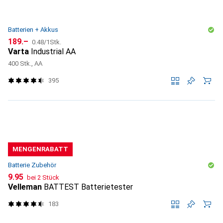
Batterien + Akkus
CHF
CHF
189.–
0.48
/
1Stk.
Varta
Industrial AA
400 Stk., AA
395
MENGENRABATT
Batterie Zubehör
CHF
9.95
bei 2 Stück
Velleman
BATTEST Batterietester
183