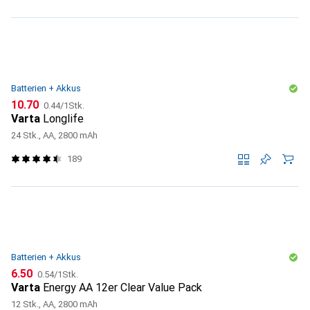
Batterien + Akkus
CHF
CHF
10.70
0.44
/
1Stk.
Varta
Longlife
24 Stk., AA, 2800 mAh
189
Batterien + Akkus
CHF
CHF
6.50
0.54
/
1Stk.
Varta
Energy AA 12er Clear Value Pack
12 Stk., AA, 2800 mAh