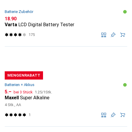
Batterie Zubehör
CHF
18.90
Varta
LCD Digital Battery Tester
175
MENGENRABATT
Batterien + Akkus
CHF
CHF
5.–
bei 3 Stück
1.25
/
1Stk.
Maxell
Super Alkaline
4 Stk., AA
1