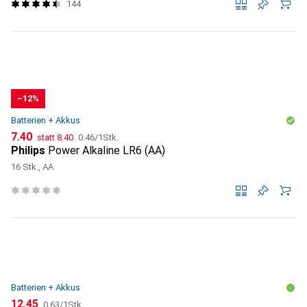
144
−12%
Batterien + Akkus
CHF
CHF
CHF
7.40
statt
8.40
0.46
/
1Stk.
Philips
Power Alkaline LR6 (AA)
16 Stk., AA
Batterien + Akkus
CHF
CHF
12.45
0.63
/
1Stk.