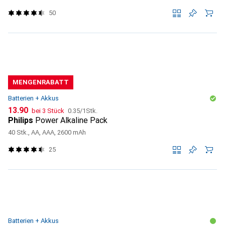
50
MENGENRABATT
Batterien + Akkus
CHF
CHF
13.90
bei 3 Stück
0.35
/
1Stk.
Philips
Power Alkaline Pack
40 Stk., AA, AAA, 2600 mAh
25
Batterien + Akkus