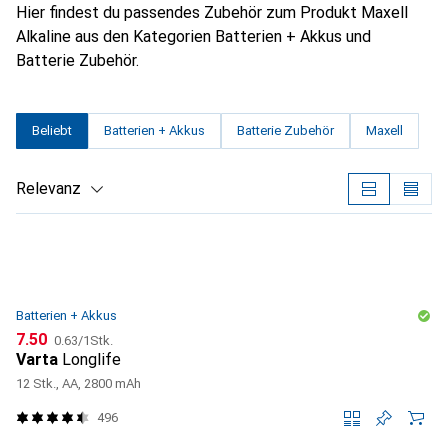
Hier findest du passendes Zubehör zum Produkt Maxell
Alkaline aus den Kategorien Batterien + Akkus und
Batterie Zubehör.
Beliebt
Batterien + Akkus
Batterie Zubehör
Maxell
Relevanz
Produktliste
Batterien + Akkus
CHF
CHF
7.50
0.63
/
1Stk.
Varta
Longlife
12 Stk., AA, 2800 mAh
496