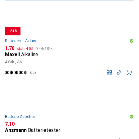
−61%
Batterien + Akkus
CHF
CHF
CHF
1.78
statt
4.55
0.44
/
1Stk.
Maxell
Alkaline
4 Stk., AA
653
Batterie Zubehör
CHF
7.10
Ansmann
Batterietester