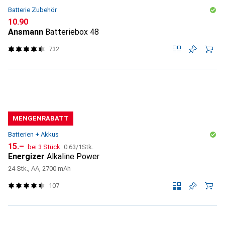
Batterie Zubehör
CHF
10.90
Ansmann
Batteriebox 48
732
MENGENRABATT
Batterien + Akkus
CHF
CHF
15.–
bei 3 Stück
0.63
/
1Stk.
Energizer
Alkaline Power
24 Stk., AA, 2700 mAh
107