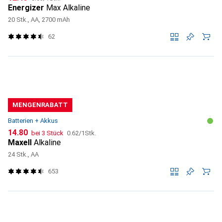
Energizer
Max Alkaline
20 Stk., AA, 2700 mAh
62
MENGENRABATT
Batterien + Akkus
CHF
CHF
14.80
bei 3 Stück
0.62
/
1Stk.
Maxell
Alkaline
24 Stk., AA
653