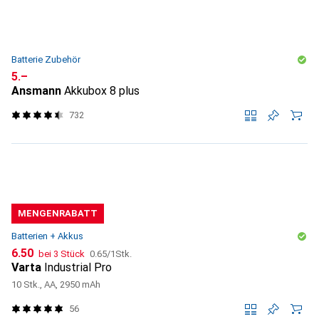
Batterie Zubehör
CHF
5.–
Ansmann
Akkubox 8 plus
732
MENGENRABATT
Batterien + Akkus
CHF
CHF
6.50
bei 3 Stück
0.65
/
1Stk.
Varta
Industrial Pro
10 Stk., AA, 2950 mAh
56