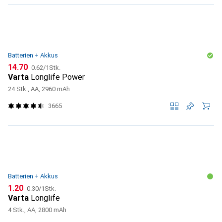
Batterien + Akkus
CHF
CHF
14.70
0.62
/
1Stk.
Varta
Longlife Power
24 Stk., AA, 2960 mAh
3665
Batterien + Akkus
CHF
CHF
1.20
0.30
/
1Stk.
Varta
Longlife
4 Stk., AA, 2800 mAh