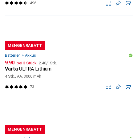
496
MENGENRABATT
Batterien + Akkus
CHF
CHF
9.90
bei 3 Stück
2.48
/
1Stk.
Varta
ULTRA Lithium
4 Stk., AA, 3000 mAh
73
MENGENRABATT