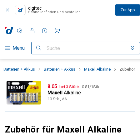
digitec
Zur App
Schneller finden und bestellen
Einstellungen
Kundenkonto
Vergleichslisten
Merklisten
Warenkorb
Navigation nach Kategorien
Menü
Suche
Batterien + Akkus
Batterien + Akkus
Maxell Alkaline
Zubehör
CHF
CHF
8.05
bei 3 Stück
0.81
/
1Stk.
Maxell
Alkaline
10 Stk., AA
Zubehör für Maxell Alkaline