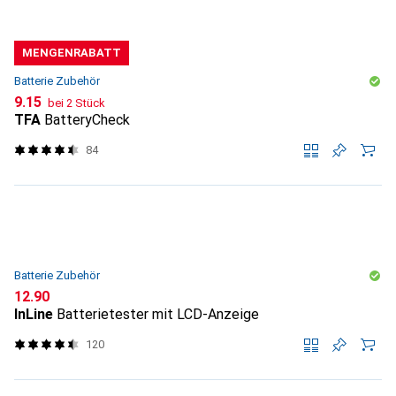
MENGENRABATT
Batterie Zubehör
CHF
9.15
bei 2 Stück
TFA
BatteryCheck
84
Batterie Zubehör
CHF
12.90
InLine
Batterietester mit LCD-Anzeige
120