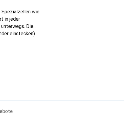
 Spezialzellen wie
t in jeder
 unterwegs. Die
nder einstecken)
A/ Mignon AA
ladung. Findet in
gebote