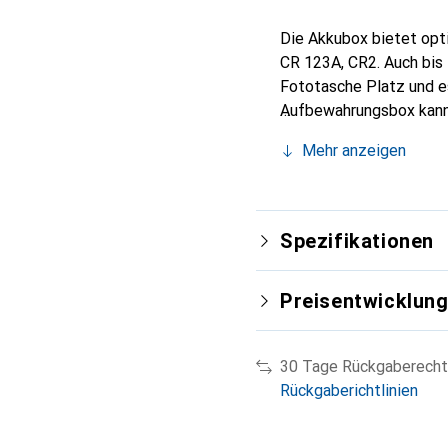
Die Akkubox bietet opt
CR 123A, CR2. Auch bis 
Fototasche Platz und e
Aufbewahrungsbox kann 
beliebig erweitert wer
Mehr anzeigen
Batterien oder Akkus. 
jeder Tasche Platz.
Spezifikationen
Preisentwicklun
30 Tage Rückgaberecht
Rückgaberichtlinien