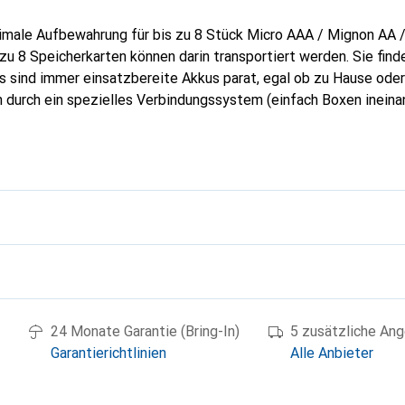
imale Aufbewahrung für bis zu 8 Stück Micro AAA / Mignon AA /
zu 8 Speicherkarten können darin transportiert werden. Sie finde
s sind immer einsatzbereite Akkus parat, egal ob zu Hause oder
durch ein spezielles Verbindungssystem (einfach Boxen ineina
den.Bietet eine optimale Aufbewahrung von bis zu 8x Micro AA
Macht Schluss mit kurzgeschlossenen Akkus bzw. ungewollter Ent
g
24 Monate Garantie (Bring-In)
5 zusätzliche An
Garantierichtlinien
Alle Anbieter