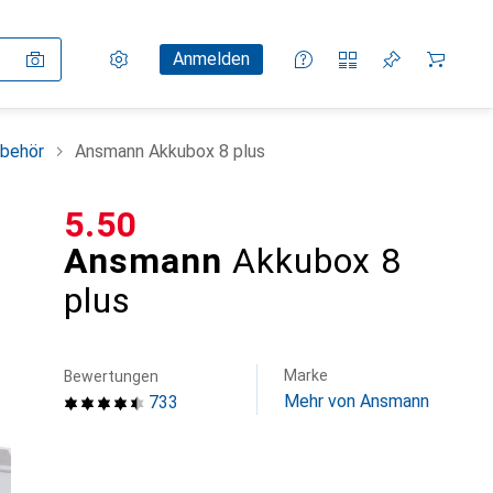
Einstellungen
Kundenkonto
Vergleichslisten
Merklisten
Warenkorb
Anmelden
ubehör
Ansmann Akkubox 8 plus
CHF
5.50
Ansmann
Akkubox 8
plus
Marke
Bewertungen
Mehr von Ansmann
733