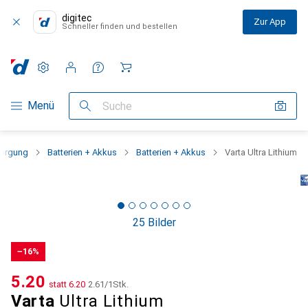
digitec
Zur App
Schneller finden und bestellen
Einstellungen
Kundenkonto
Vergleichslisten
Merklisten
Warenkorb
Navigation nach Kategorien
Menü
Suche
sorgung
Batterien + Akkus
Batterien + Akkus
Varta Ultra Lithium
25 Bilder
−16%
CHF
5.20
statt
CHF
6.20
CHF
2.61
/
1Stk.
Varta
Ultra Lithium