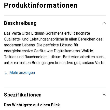
Produktinformationen
Beschreibung
Das Varta Ultra Lithium-Sortiment erfüllt höchste
Qualitäts- und Leistungsansprüche in allen Bereichen des
modernen Lebens. Die perfekte Lösung für
energieintensive Geräte wie Digitalkameras, Walkie-
Talkies und Rauchmelder. Lithium-Batterien arbeiten auch
unter extremen Bedingungen besonders gut, sodass Varta
Ultra Lithium-Batterien auch bei extrem niedrigen
Mehr anzeigen
Temperaturen einsatzfähig sind. Des Weiteren werden
High-Tech-Geräte mit maximaler Leistung und Ausdauer
unterstützt. Durch das bis zu 38 % reduzierte Gewicht im
Vergleich zu Alkalien sind sie perfekt für Sport und
Spezifikationen
Outdoor.
Das Wichtigste auf einen Blick