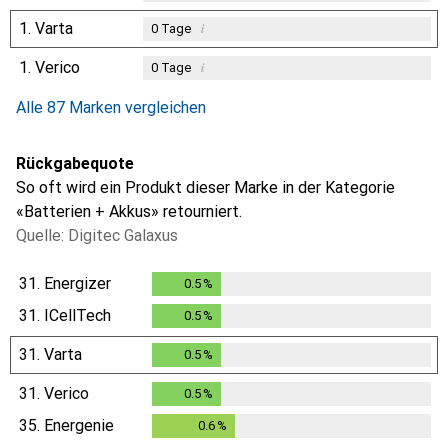
1.
Varta
i
0
Tage
1.
Verico
i
0
Tage
Alle 87 Marken vergleichen
Rückgabequote
So oft wird ein Produkt dieser Marke in der Kategorie
«Batterien + Akkus» retourniert.
Quelle: Digitec Galaxus
31.
Energizer
0.5
%
0.5
%
31.
ICellTech
0.5
%
0.5
%
31.
Varta
0.5
%
0.5
%
31.
Verico
0.5
%
0.5
%
35.
Energenie
0.6
%
0.6
%