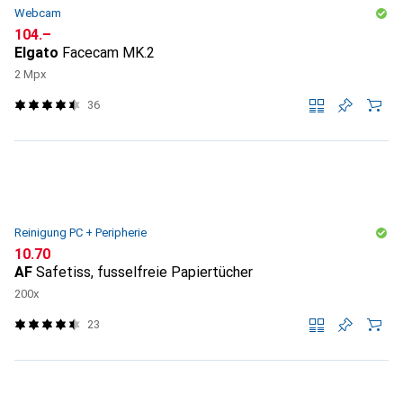
Webcam
CHF
104.–
Elgato
Facecam MK.2
2 Mpx
36
Reinigung PC + Peripherie
CHF
10.70
AF
Safetiss, fusselfreie Papiertücher
200x
23