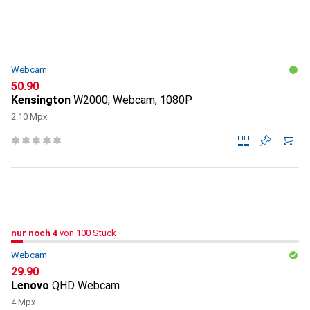
Webcam
CHF
50.90
Kensington
W2000, Webcam, 1080P
2.10 Mpx
4
nur noch 4
nur noch 4
/ 100
/ 100
von 100 Stück
Webcam
CHF
29.90
Lenovo
QHD Webcam
4 Mpx