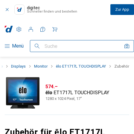
digitec
Zur App
Schneller finden und bestellen
Einstellungen
Kundenkonto
Vergleichslisten
Merklisten
Warenkorb
Navigation nach Kategorien
Menü
Suche
ie
Displays
Monitor
ēlo ET1717L TOUCHDISPLAY
Zubehör
CHF
574.–
ēlo
ET1717L TOUCHDISPLAY
1280 x 1024 Pixel, 17"
Zubehör für ēlo ET1717L