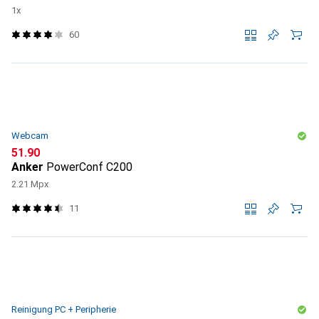
1x
60
Webcam
CHF
51.90
Anker
PowerConf C200
2.21 Mpx
11
Reinigung PC + Peripherie