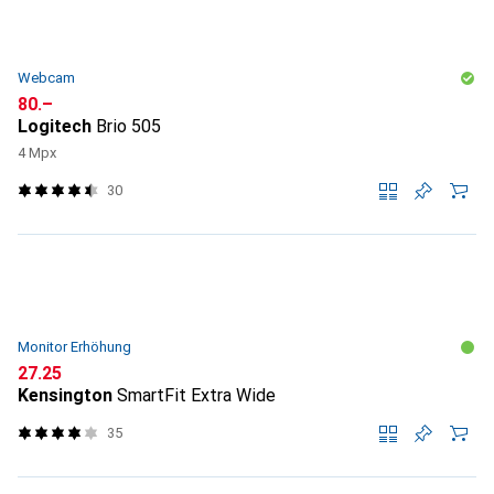
Webcam
CHF
80.–
Logitech
Brio 505
4 Mpx
30
Monitor Erhöhung
CHF
27.25
Kensington
SmartFit Extra Wide
35