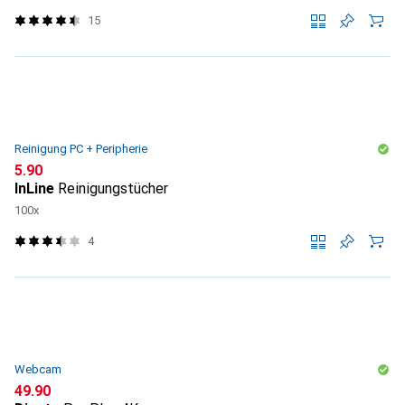
15
Reinigung PC + Peripherie
CHF
5.90
InLine
Reinigungstücher
100x
4
Webcam
CHF
49.90