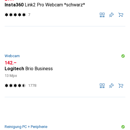
Insta360
Link2 Pro Webcam *schwarz*
7
Webcam
CHF
142.–
Logitech
Brio Business
13 Mpx
1778
Reinigung PC + Peripherie