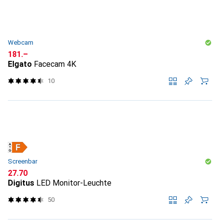
Webcam
CHF
181.–
Elgato
Facecam 4K
10
Screenbar
CHF
27.70
Digitus
LED Monitor-Leuchte
50