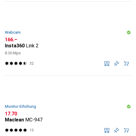
Webcam
CHF
166.–
Insta360
Link 2
8.30 Mpx
32
Monitor Erhöhung
CHF
17.70
Maclean
MC-947
13