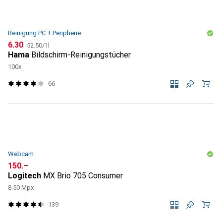
Reinigung PC + Peripherie
CHF
CHF
6.30
52.50
/
1l
Hama
Bildschirm-Reinigungstücher
100x
66
Webcam
CHF
150.–
Logitech
MX Brio 705 Consumer
8.50 Mpx
139