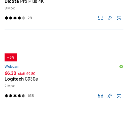
Dicota
Pro Plus 4K
8 Mpx
28
−5%
Webcam
CHF
CHF
66.30
statt
69.80
Logitech
C930e
2 Mpx
638