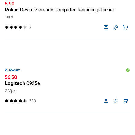
CHF
5.90
Roline
Desinfizierende Computer-Reinigungstücher
100x
7
Webcam
CHF
56.50
Logitech
C925e
2 Mpx
638