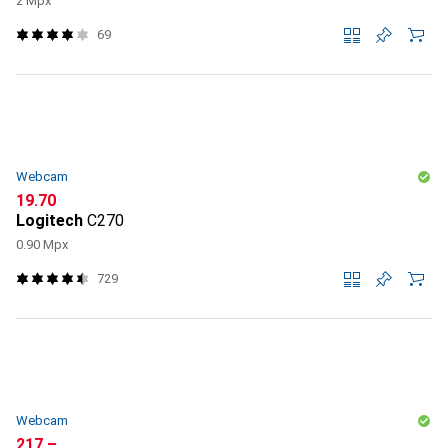
2 Mpx
69
Webcam
CHF
19.70
Logitech
C270
0.90 Mpx
729
Webcam
CHF
217.–