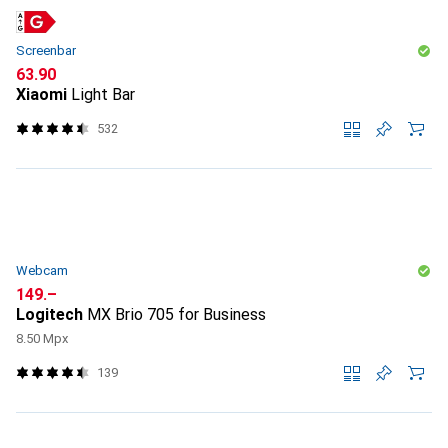
Screenbar
CHF
63.90
Xiaomi
Light Bar
532
Webcam
CHF
149.–
Logitech
MX Brio 705 for Business
8.50 Mpx
139