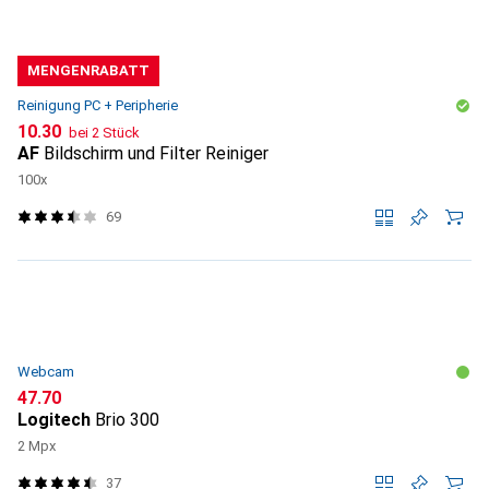
MENGENRABATT
Reinigung PC + Peripherie
CHF
10.30
bei 2 Stück
AF
Bildschirm und Filter Reiniger
100x
69
Webcam
CHF
47.70
Logitech
Brio 300
2 Mpx
37