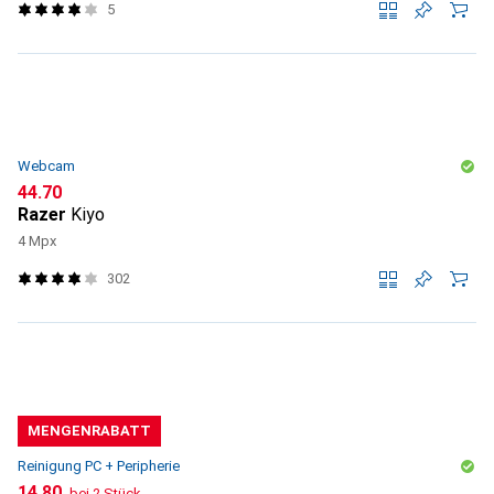
5
Webcam
CHF
44.70
Razer
Kiyo
4 Mpx
302
MENGENRABATT
Reinigung PC + Peripherie
CHF
14.80
bei 2 Stück