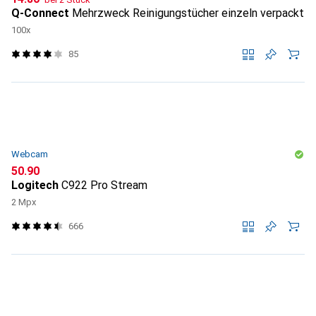
Q-Connect
Mehrzweck Reinigungstücher einzeln verpackt
100x
85
Webcam
CHF
50.90
Logitech
C922 Pro Stream
2 Mpx
666