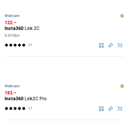
Webcam
CHF
122.–
Insta360
Link 2C
8.30 Mpx
17
Webcam
CHF
183.–
Insta360
Link2C Pro
17