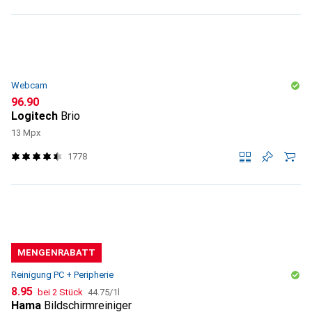
Webcam
CHF
96.90
Logitech
Brio
13 Mpx
1778
MENGENRABATT
Reinigung PC + Peripherie
CHF
CHF
8.95
bei 2 Stück
44.75
/
1l
Hama
Bildschirmreiniger