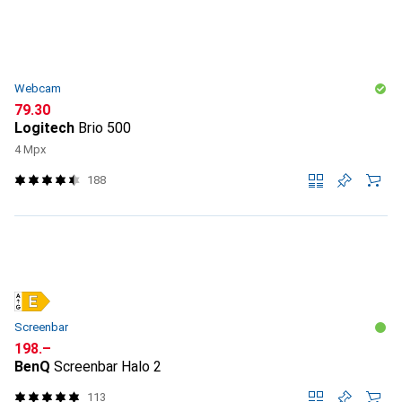
Webcam
CHF
79.30
Logitech
Brio 500
4 Mpx
188
Screenbar
CHF
198.–
BenQ
Screenbar Halo 2
113