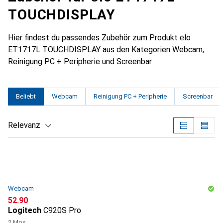
TOUCHDISPLAY
Hier findest du passendes Zubehör zum Produkt ēlo
ET1717L TOUCHDISPLAY aus den Kategorien Webcam,
Reinigung PC + Peripherie und Screenbar.
Beliebt
Webcam
Reinigung PC + Peripherie
Screenbar
Relevanz
Produktliste
Webcam
CHF
52.90
Logitech
C920S Pro
2 Mpx