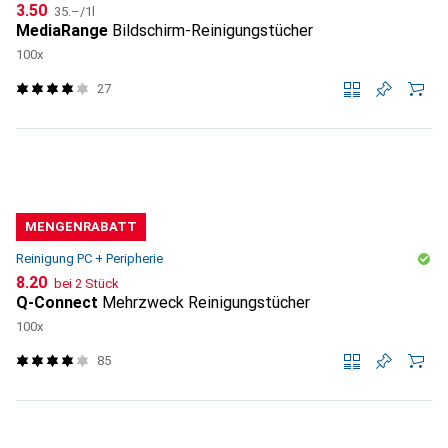
CHF
CHF
3.50
35.–
/
1l
MediaRange
Bildschirm-Reinigungstücher
100x
27
MENGENRABATT
Reinigung PC + Peripherie
CHF
8.20
bei 2 Stück
Q-Connect
Mehrzweck Reinigungstücher
100x
85