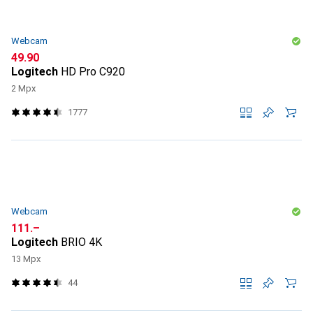
Webcam
CHF
49.90
Logitech
HD Pro C920
2 Mpx
1777
Webcam
CHF
111.–
Logitech
BRIO 4K
13 Mpx
44