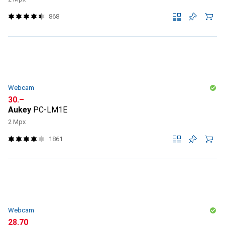
868
Webcam
CHF
30.–
Aukey
PC-LM1E
2 Mpx
1861
Webcam
CHF
28.70