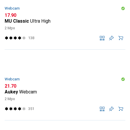
Webcam
CHF
17.90
MU Classic
Ultra High
2 Mpx
138
Webcam
CHF
21.70
Aukey
Webcam
2 Mpx
351