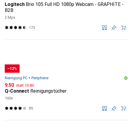
Logitech
Brio 105 Full HD 1080p Webcam - GRAPHITE -
B2B
2 Mpx
173
−12%
Reinigung PC + Peripherie
CHF
CHF
9.50
statt
10.80
Q-Connect
Reinigungstücher
100x
85