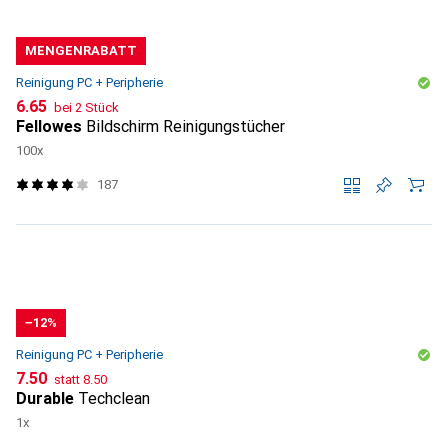
MENGENRABATT
Reinigung PC + Peripherie
CHF
6.65
bei 2 Stück
Fellowes
Bildschirm Reinigungstücher
100x
187
−12%
Reinigung PC + Peripherie
CHF
CHF
7.50
statt
8.50
Durable
Techclean
1x