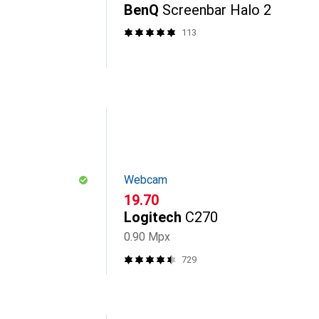
BenQ
Screenbar Halo 2
113
Webcam
CHF
19.70
Logitech
C270
0.90 Mpx
729