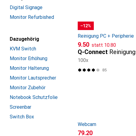
Digital Signage
Monitor Refurbished
−12%
Reinigung PC + Peripherie
Dazugehörig
CHF
CHF
9.50
statt
10.80
KVM Switch
Q-Connect
Reinigung
Monitor Erhöhung
100x
Monitor Halterung
85
Monitor Lautsprecher
Monitor Zubehör
Notebook Schutzfolie
Screenbar
Switch Box
Webcam
CHF
79.20