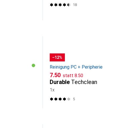
18
−12%
Reinigung PC + Peripherie
CHF
CHF
7.50
statt
8.50
Durable
Techclean
1x
5