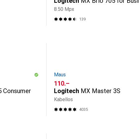
Logitech
MX Brio 705 for Bus
8.50 Mpx
139
Maus
CHF
110.–
5 Consumer
Logitech
MX Master 3S
Kabellos
4035