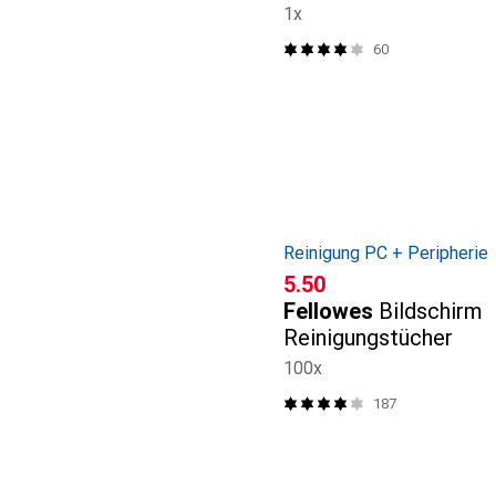
1x
60
Reinigung PC + Peripherie
CHF
5.50
Fellowes
Bildschirm
Reinigungstücher
100x
187