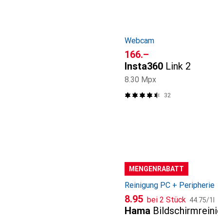
Webcam
CHF
166.–
Insta360
Link 2
8.30 Mpx
32
MENGENRABATT
Reinigung PC + Peripherie
CHF
CHF
8.95
bei 2 Stück
44.75
/
1l
Hama
Bildschirmrein