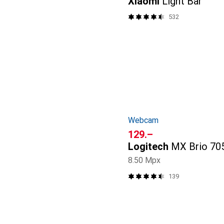
Xiaomi
Light Bar
532
Webcam
CHF
129.–
Logitech
MX Brio 70
8.50 Mpx
139