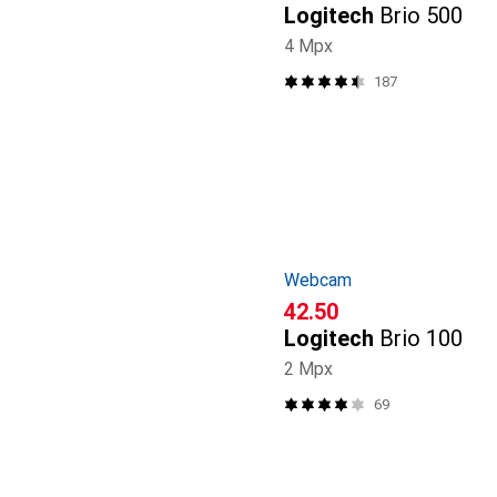
Logitech
Brio 500
4 Mpx
187
Webcam
CHF
42.50
Logitech
Brio 100
2 Mpx
69