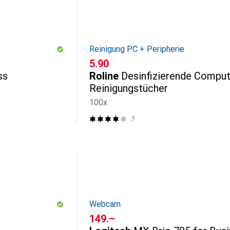
Reinigung PC + Peripherie
CHF
5.90
ss
Roline
Desinfizierende Comput
Reinigungstücher
100x
7
Webcam
CHF
149.–