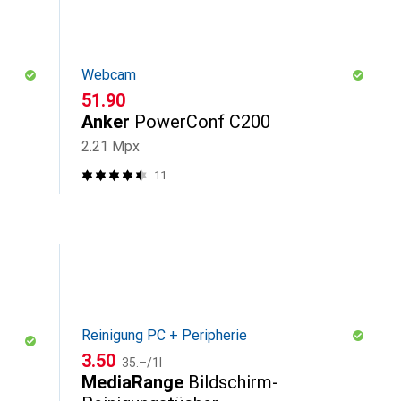
Webcam
CHF
51.90
Anker
PowerConf C200
2.21 Mpx
11
Reinigung PC + Peripherie
CHF
CHF
3.50
35.–
/
1l
MediaRange
Bildschirm-