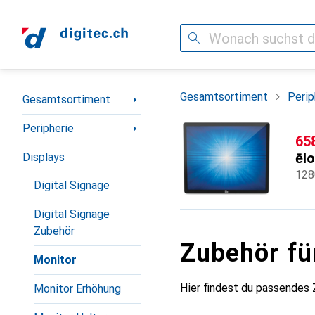
Suche
Navigation nach Kategorien
Gesamtsortiment
Perip
Gesamtsortiment
Peripherie
CH
65
ēlo
Displays
128
Digital Signage
Digital Signage
Zubehör
Zubehör fü
Monitor
Hier findest du passendes
Monitor Erhöhung