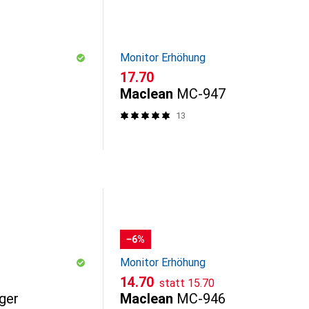
Monitor Erhöhung
CHF
17.70
Maclean
MC-947
13
−6%
Monitor Erhöhung
CHF
CHF
14.70
statt
15.70
iger
Maclean
MC-946