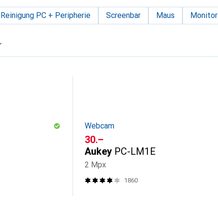
Reinigung PC + Peripherie
Screenbar
Maus
Monitor
Webcam
CHF
30.–
Aukey
PC-LM1E
2 Mpx
1860