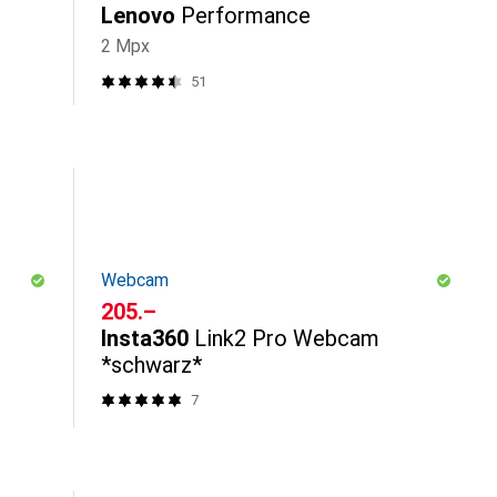
Lenovo
Performance
2 Mpx
51
Webcam
CHF
205.–
Insta360
Link2 Pro Webcam
*schwarz*
7