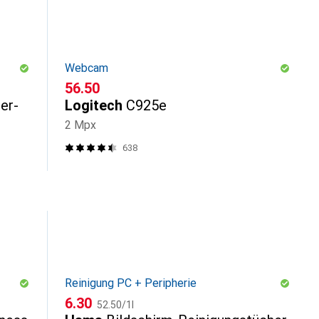
Webcam
CHF
56.50
er-
Logitech
C925e
2 Mpx
638
Reinigung PC + Peripherie
CHF
CHF
6.30
52.50
/
1l