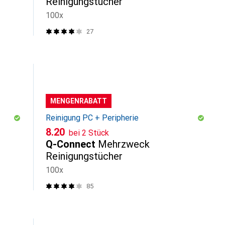
Reinigungstücher
100x
27
MENGENRABATT
Reinigung PC + Peripherie
CHF
8.20
bei 2 Stück
Q-Connect
Mehrzweck
Reinigungstücher
100x
85