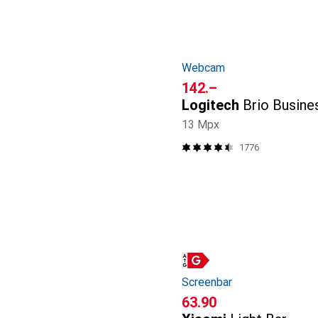
Webcam
CHF
142.–
Logitech
Brio Busine
13 Mpx
1776
Screenbar
CHF
63.90