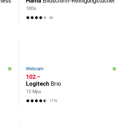
iness
Hama
Bildschirm-Reinigungstücher
100x
66
Webcam
CHF
102.–
Logitech
Brio
13 Mpx
1776