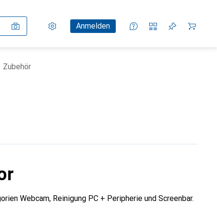
Einstellungen
Kundenkonto
Vergleichslisten
Merklisten
Warenkorb
Anmelden
Zubehör
or
orien Webcam, Reinigung PC + Peripherie und Screenbar.