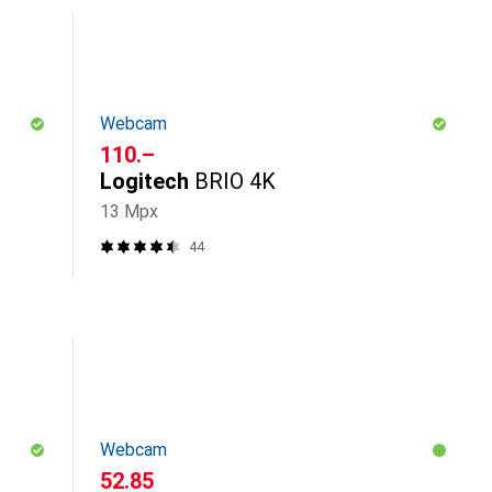
Webcam
CHF
110.–
Logitech
BRIO 4K
13 Mpx
44
Webcam
CHF
52.85