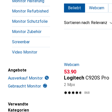
Monitor Halterung
Beliebt
Webcam
Monitor Refurbished
Monitor Schutzfolie
Sortieren nach
:
Relevanz
Monitor Zubehör
Produktliste
Screenbar
Video Monitor
Webcam
Angebote
CHF
53.90
Logitech
C920S Pro
Ausverkauf Monitor
2 Mpx
Gebraucht Monitor
868
Verwandte
Kategorien