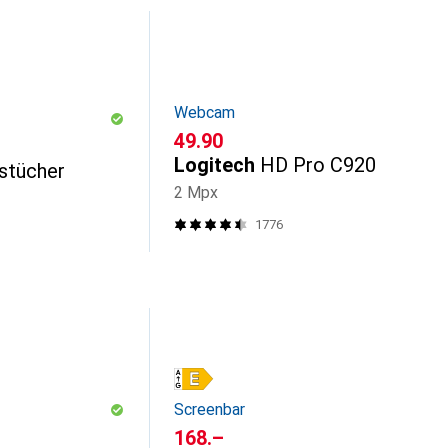
Webcam
CHF
49.90
Logitech
HD Pro C920
stücher
2 Mpx
1776
Screenbar
CHF
168.–