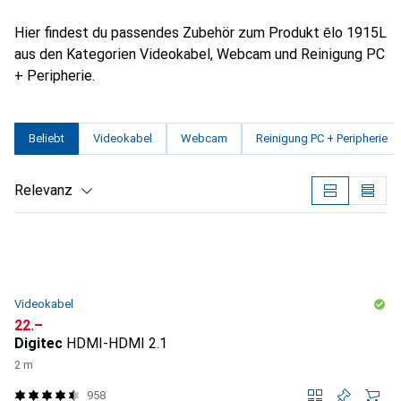
Hier findest du passendes Zubehör zum Produkt ēlo 1915L
aus den Kategorien Videokabel, Webcam und Reinigung PC
+ Peripherie.
Beliebt
Videokabel
Webcam
Reinigung PC + Peripherie
Relevanz
Produktliste
Videokabel
CHF
22.–
Digitec
HDMI-HDMI 2.1
2 m
958