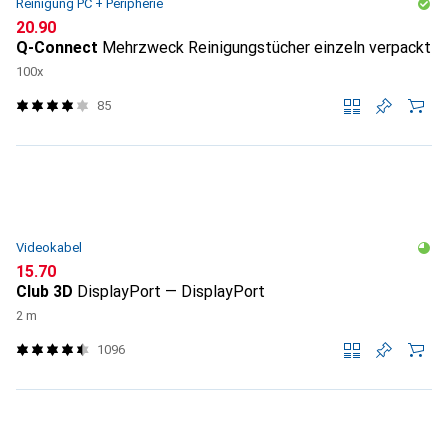
Reinigung PC + Peripherie
CHF
20.90
Q-Connect
Mehrzweck Reinigungstücher einzeln verpackt
100x
85
Videokabel
CHF
15.70
Club 3D
DisplayPort — DisplayPort
2 m
1096