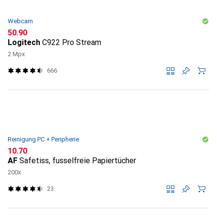
Webcam
CHF
50.90
Logitech
C922 Pro Stream
2 Mpx
666
Reinigung PC + Peripherie
CHF
10.70
AF
Safetiss, fusselfreie Papiertücher
200x
23