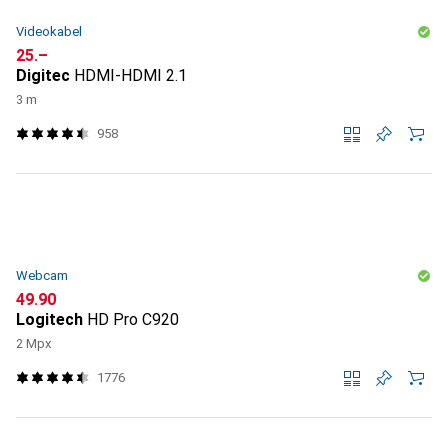
Videokabel
CHF
25.–
Digitec
HDMI-HDMI 2.1
3 m
958
Webcam
CHF
49.90
Logitech
HD Pro C920
2 Mpx
1776