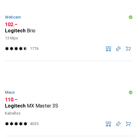
Webcam
CHF
102.–
Logitech
Brio
13 Mpx
1776
Maus
CHF
110.–
Logitech
MX Master 3S
Kabellos
4035