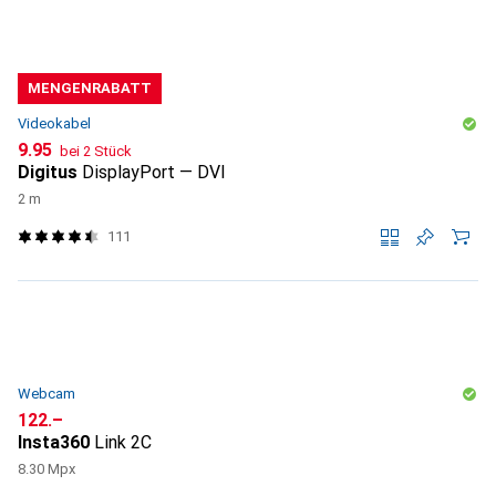
MENGENRABATT
Videokabel
CHF
9.95
bei 2 Stück
Digitus
DisplayPort — DVI
2 m
111
Webcam
CHF
122.–
Insta360
Link 2C
8.30 Mpx