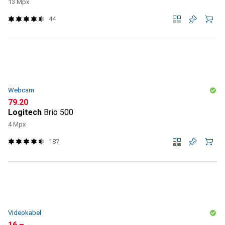
13 Mpx
44
Webcam
CHF
79.20
Logitech
Brio 500
4 Mpx
187
Videokabel
CHF
16.–