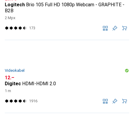
Logitech
Brio 105 Full HD 1080p Webcam - GRAPHITE -
B2B
2 Mpx
173
Videokabel
CHF
12.–
Digitec
HDMI-HDMI 2.0
1 m
1916