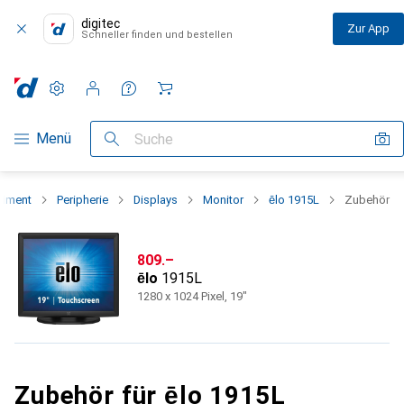
digitec
Zur App
Schneller finden und bestellen
Einstellungen
Kundenkonto
Vergleichslisten
Merklisten
Warenkorb
Navigation nach Kategorien
Menü
Suche
timent
Peripherie
Displays
Monitor
ēlo 1915L
Zubehör
CHF
809.–
ēlo
1915L
1280 x 1024 Pixel, 19"
Zubehör für ēlo 1915L