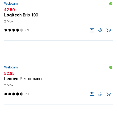
Webcam
CHF
42.50
Logitech
Brio 100
2 Mpx
69
Webcam
CHF
52.85
Lenovo
Performance
2 Mpx
51