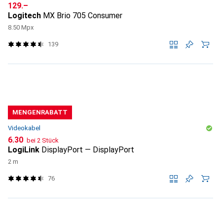
CHF
129.–
Logitech
MX Brio 705 Consumer
8.50 Mpx
139
MENGENRABATT
Videokabel
CHF
6.30
bei 2 Stück
LogiLink
DisplayPort — DisplayPort
2 m
76