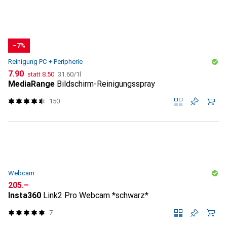
−7%
Reinigung PC + Peripherie
CHF
CHF
CHF
7.90
statt
8.50
31.60
/
1l
MediaRange
Bildschirm-Reinigungsspray
150
Webcam
CHF
205.–
Insta360
Link2 Pro Webcam *schwarz*
7