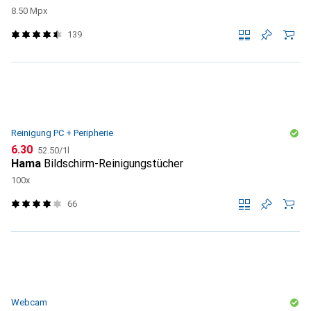
8.50 Mpx
139
Reinigung PC + Peripherie
CHF
CHF
6.30
52.50
/
1l
Hama
Bildschirm-Reinigungstücher
100x
66
Webcam