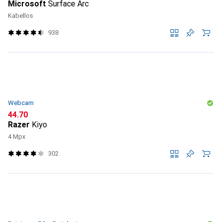
Microsoft
Surface Arc
Kabellos
938
Webcam
CHF
44.70
Razer
Kiyo
4 Mpx
302