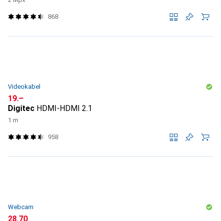
868
Videokabel
CHF
19.–
Digitec
HDMI-HDMI 2.1
1 m
958
Webcam
CHF
28.70