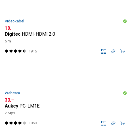
Videokabel
CHF
18.–
Digitec
HDMI-HDMI 2.0
5 m
1916
Webcam
CHF
30.–
Aukey
PC-LM1E
2 Mpx
1860