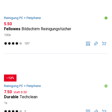
Reinigung PC + Peripherie
CHF
5.50
Fellowes
Bildschirm Reinigungstücher
100x
187
−12%
Reinigung PC + Peripherie
CHF
CHF
7.50
statt
8.50
Durable
Techclean
1x
5