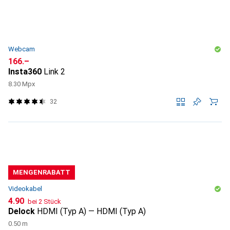
Webcam
CHF
166.–
Insta360
Link 2
8.30 Mpx
32
MENGENRABATT
Videokabel
CHF
4.90
bei 2 Stück
Delock
HDMI (Typ A) — HDMI (Typ A)
0.50 m