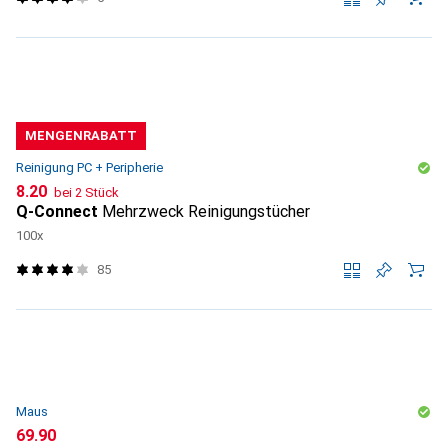
MENGENRABATT
Reinigung PC + Peripherie
CHF
8.20
bei 2 Stück
Q-Connect
Mehrzweck Reinigungstücher
100x
85
Maus
CHF
69.90