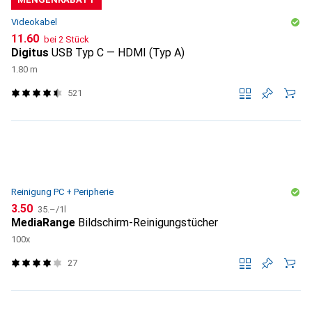
Videokabel
CHF
11.60
bei 2 Stück
Digitus
USB Typ C — HDMI (Typ A)
1.80 m
521
Reinigung PC + Peripherie
CHF
CHF
3.50
35.–
/
1l
MediaRange
Bildschirm-Reinigungstücher
100x
27