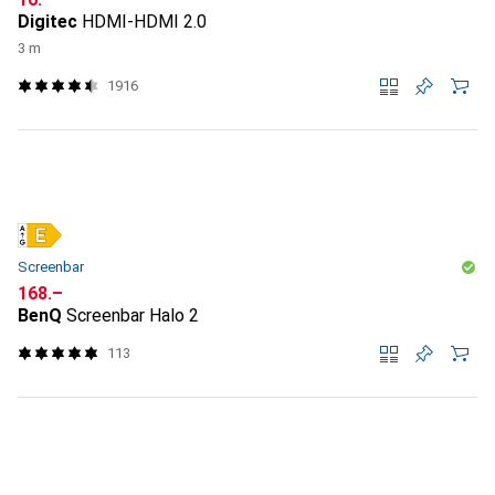
Digitec
HDMI-HDMI 2.0
3 m
1916
Screenbar
CHF
168.–
BenQ
Screenbar Halo 2
113