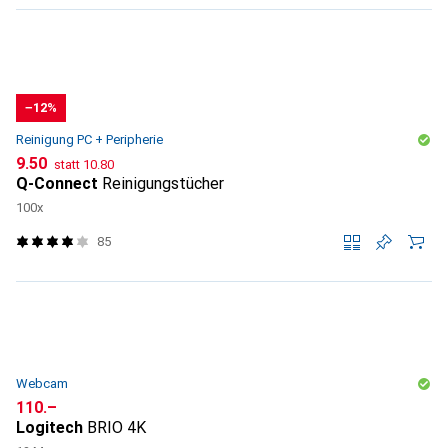
−12%
Reinigung PC + Peripherie
CHF
CHF
9.50
statt
10.80
Q-Connect
Reinigungstücher
100x
85
Webcam
CHF
110.–
Logitech
BRIO 4K