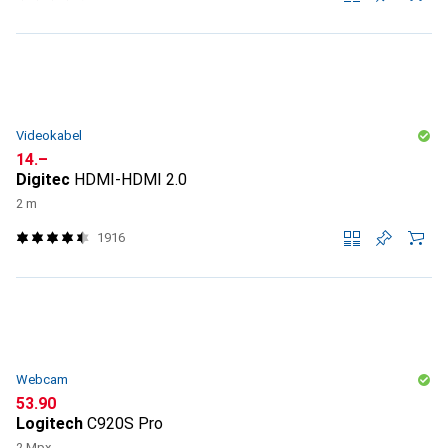
Videokabel
CHF
14.–
Digitec
HDMI-HDMI 2.0
2 m
1916
Webcam
CHF
53.90
Logitech
C920S Pro
2 Mpx