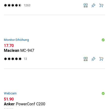
1263
Monitor Erhöhung
CHF
17.70
Maclean
MC-947
13
Webcam
CHF
51.90
Anker
PowerConf C200