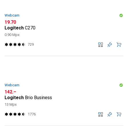
Webcam
CHF
19.70
Logitech
C270
0.90 Mpx
729
Webcam
CHF
142.–
Logitech
Brio Business
13 Mpx
1776