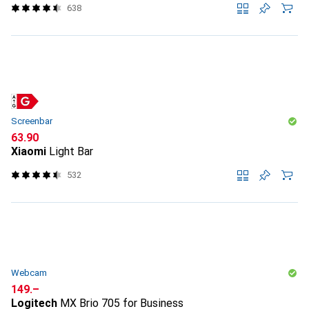
638
Screenbar
CHF
63.90
Xiaomi
Light Bar
532
Webcam
CHF
149.–
Logitech
MX Brio 705 for Business