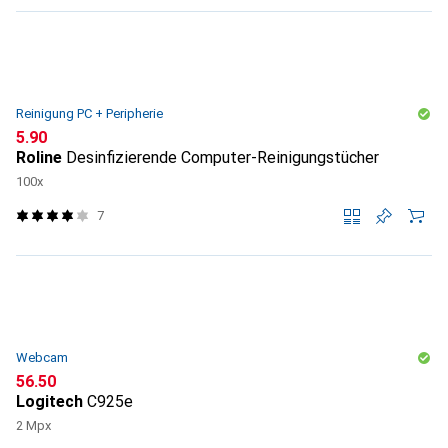
Reinigung PC + Peripherie
CHF
5.90
Roline
Desinfizierende Computer-Reinigungstücher
100x
7
Webcam
CHF
56.50
Logitech
C925e
2 Mpx