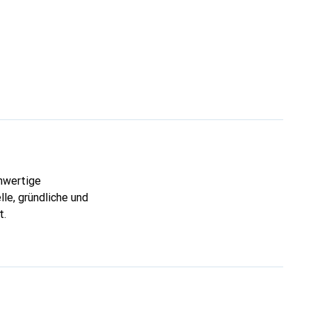
chwertige
lle, gründliche und
t.