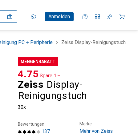
Einstellungen
Kundenkonto
Vergleichslisten
Merklisten
Warenkorb
Anmelden
einigung PC + Peripherie
Zeiss Display-Reinigungstuch
MENGENRABATT
CHF
4.75
Spare
CHF
1.–
Zeiss
Display-
Reinigungstuch
30x
Marke
Bewertungen
Mehr von Zeiss
137