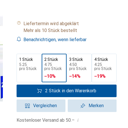
Liefertermin wird abgeklärt
Mehr als 10 Stück bestellt
Benachrichtigen, wenn lieferbar
1 Stück
2 Stück
3 Stück
4 Stück
CHF
5.25
CHF
4.75
CHF
4.50
CHF
4.25
pro Stück
pro Stück
pro Stück
pro Stück
−
10
%
−
14
%
−
19
%
2 Stück in den Warenkorb
Vergleichen
Merken
i
Kostenloser Versand ab 50.–