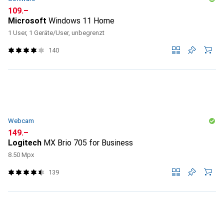
CHF
109.–
Microsoft
Windows 11 Home
1 User, 1 Geräte/User, unbegrenzt
140
Webcam
CHF
149.–
Logitech
MX Brio 705 for Business
8.50 Mpx
139