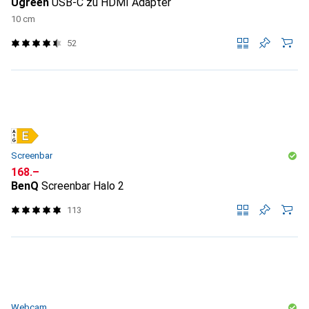
Ugreen
USB-C zu HDMI Adapter
10 cm
52
Screenbar
CHF
168.–
BenQ
Screenbar Halo 2
113
Webcam