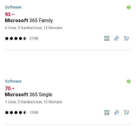
Software
CHF
93.–
Microsoft
365 Family
6 User, 5 Geräte/User, 12 Monate
2798
Software
CHF
70.–
Microsoft
365 Single
1 User, 5 Geräte/User, 12 Monate
1398