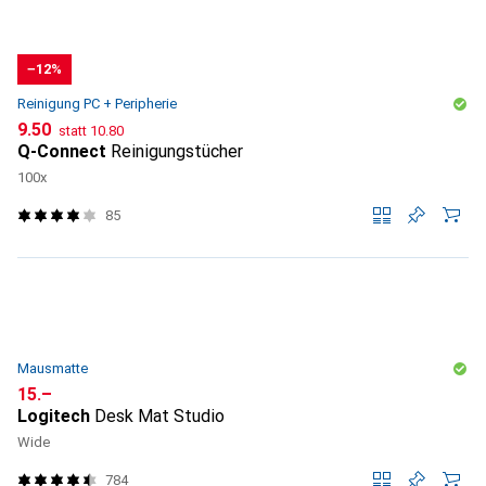
−12%
Reinigung PC + Peripherie
CHF
CHF
9.50
statt
10.80
Q-Connect
Reinigungstücher
100x
85
Mausmatte
CHF
15.–
Logitech
Desk Mat Studio
Wide
784