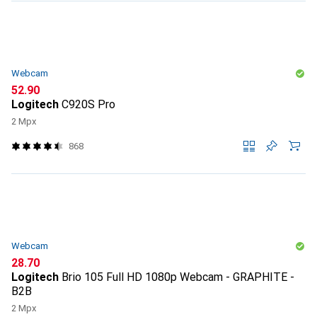
Webcam
CHF
52.90
Logitech
C920S Pro
2 Mpx
868
Webcam
CHF
28.70
Logitech
Brio 105 Full HD 1080p Webcam - GRAPHITE -
B2B
2 Mpx