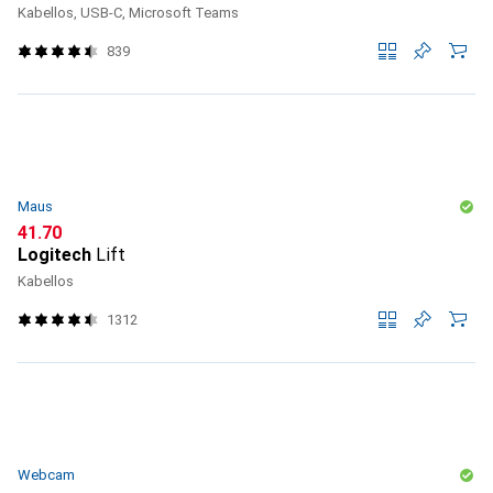
Kabellos, USB-C, Microsoft Teams
839
Maus
CHF
41.70
Logitech
Lift
Kabellos
1312
Webcam