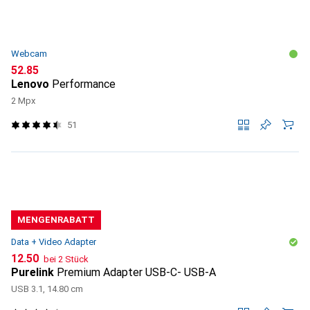
Webcam
CHF
52.85
Lenovo
Performance
2 Mpx
51
MENGENRABATT
Data + Video Adapter
CHF
12.50
bei 2 Stück
Purelink
Premium Adapter USB-C- USB-A
USB 3.1, 14.80 cm