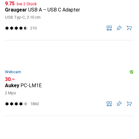
CHF
9.75
bei 2 Stück
Graugear
USB A – USB C Adapter
USB Typ-C, 3.10 cm
210
Webcam
CHF
30.–
Aukey
PC-LM1E
2 Mpx
1860