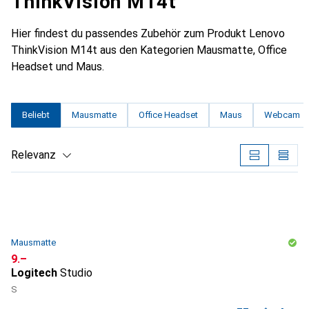
ThinkVision M14t
Hier findest du passendes Zubehör zum Produkt Lenovo
ThinkVision M14t aus den Kategorien Mausmatte, Office
Headset und Maus.
Beliebt
Mausmatte
Office Headset
Maus
Webcam
Relevanz
Produktliste
Mausmatte
CHF
9.–
Logitech
Studio
S