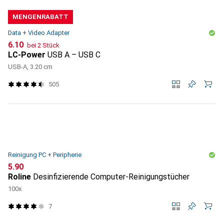
MENGENRABATT
Data + Video Adapter
CHF
6.10
bei 2 Stück
LC-Power
USB A – USB C
USB-A, 3.20 cm
505
Reinigung PC + Peripherie
CHF
5.90
Roline
Desinfizierende Computer-Reinigungstücher
100x
7