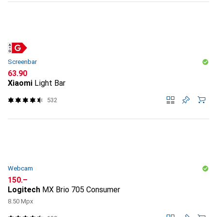
Screenbar
CHF
63.90
Xiaomi
Light Bar
532
Webcam
CHF
150.–
Logitech
MX Brio 705 Consumer
8.50 Mpx