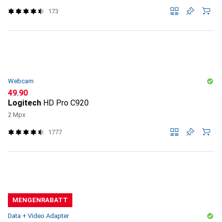
173
Webcam
CHF
49.90
Logitech
HD Pro C920
2 Mpx
1777
MENGENRABATT
Data + Video Adapter