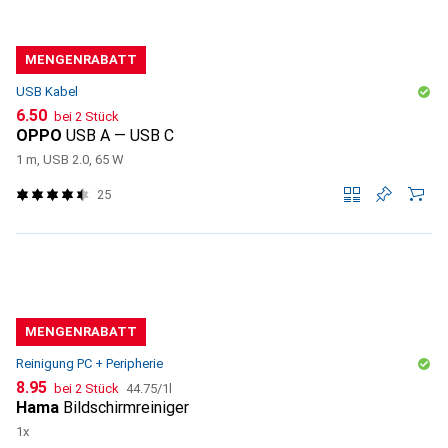
MENGENRABATT
USB Kabel
CHF
6.50
bei 2 Stück
OPPO
USB A — USB C
1 m, USB 2.0, 65 W
25
MENGENRABATT
Reinigung PC + Peripherie
CHF
CHF
8.95
bei 2 Stück
44.75
/
1l
Hama
Bildschirmreiniger
1x