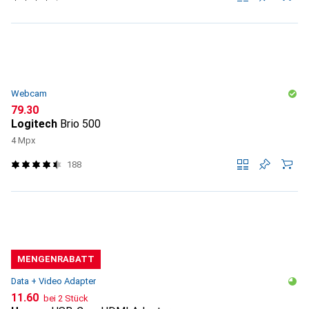
Webcam
CHF
79.30
Logitech
Brio 500
4 Mpx
188
MENGENRABATT
Data + Video Adapter
CHF
11.60
bei 2 Stück