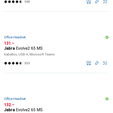
948
Office Headset
CHF
131.–
Jabra
Evolve2 65 MS
Kabellos, USB-A, Microsoft Teams
839
Office Headset
CHF
132.–
Jabra
Evolve2 65 MS