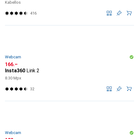
Kabellos
416
Webcam
CHF
166.–
Insta360
Link 2
8.30 Mpx
32
Webcam