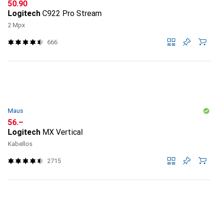
CHF
50.90
Logitech
C922 Pro Stream
2 Mpx
666
Maus
CHF
56.–
Logitech
MX Vertical
Kabellos
2715