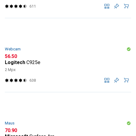
611
Webcam
CHF
56.50
Logitech
C925e
2 Mpx
638
Maus
CHF
70.90