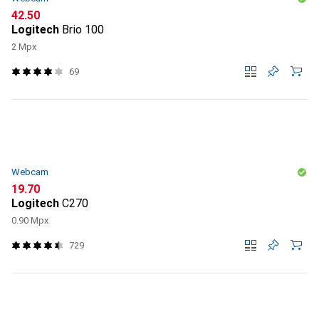
CHF
42.50
Logitech
Brio 100
2 Mpx
69
Webcam
CHF
19.70
Logitech
C270
0.90 Mpx
729