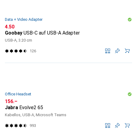
Data + Video Adapter
CHF
4.50
Goobay
USB-C auf USB-A Adapter
USB-A, 3.20 cm
126
Office Headset
CHF
156.–
Jabra
Evolve2 65
Kabellos, USB-A, Microsoft Teams
993