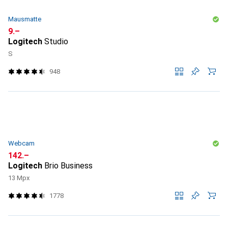
Mausmatte
CHF
9.–
Logitech
Studio
S
948
Webcam
CHF
142.–
Logitech
Brio Business
13 Mpx
1778