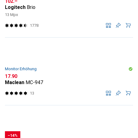
CHF
102.–
Logitech
Brio
13 Mpx
1778
Monitor Erhöhung
CHF
17.90
Maclean
MC-947
13
−14%