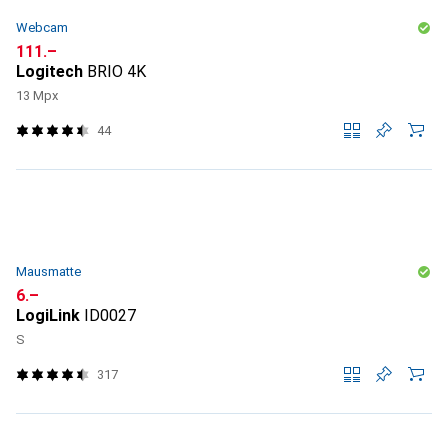
Webcam
CHF
111.–
Logitech
BRIO 4K
13 Mpx
44
Mausmatte
CHF
6.–
LogiLink
ID0027
S
317