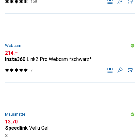
159
Webcam
CHF
214.–
Insta360
Link2 Pro Webcam *schwarz*
7
Mausmatte
CHF
13.70
Speedlink
Vellu Gel
S