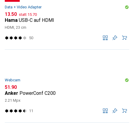
Data + Video Adapter
CHF
CHF
13.50
statt
15.70
Hama
USB-C auf HDMI
HDMI, 23 cm
50
Webcam
CHF
51.90
Anker
PowerConf C200
2.21 Mpx
11