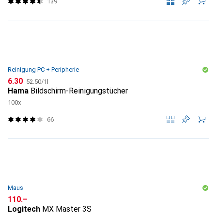
139
Reinigung PC + Peripherie
CHF
CHF
6.30
52.50
/
1l
Hama
Bildschirm-Reinigungstücher
100x
66
Maus
CHF
110.–
Logitech
MX Master 3S