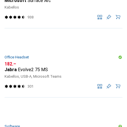
Microsoft
Surface Arc
Kabellos
938
Office Headset
CHF
182.–
Jabra
Evolve2 75 MS
Kabellos, USB-A, Microsoft Teams
301
Software