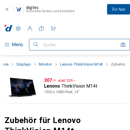
digitec
Zur App
Schneller finden und bestellen
Einstellungen
Kundenkonto
Vergleichslisten
Merklisten
Warenkorb
Navigation nach Kategorien
Menü
Suche
pherie
Displays
Monitor
Lenovo ThinkVision M14t
Zubehör
CHF
CHF
307.–
statt
329.–
Lenovo
ThinkVision M14t
1920 x 1080 Pixel, 14"
Zubehör für Lenovo