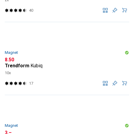
40
Magnet
CHF
8.50
Trendform
Kubiq
10x
17
Magnet
CHF
3.–