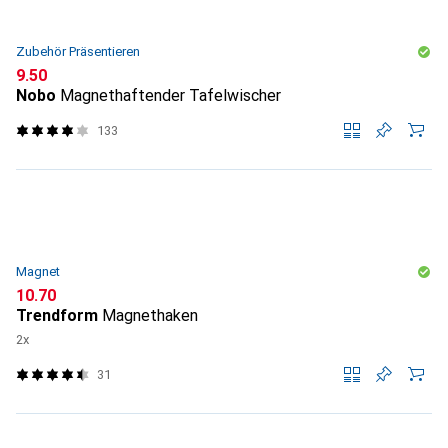
Zubehör Präsentieren
CHF
9.50
Nobo
Magnethaftender Tafelwischer
133
Magnet
CHF
10.70
Trendform
Magnethaken
2x
31