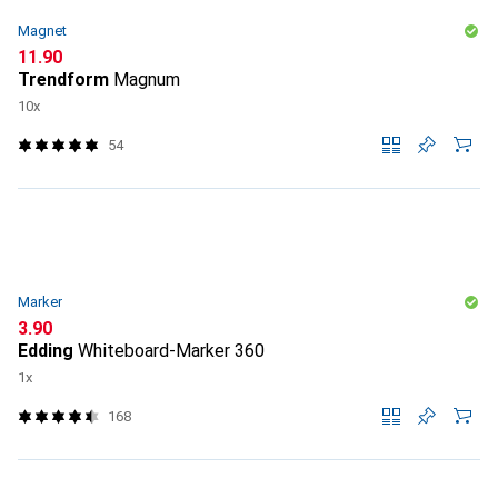
Magnet
CHF
11.90
Trendform
Magnum
10x
54
Marker
CHF
3.90
Edding
Whiteboard-Marker 360
1x
168