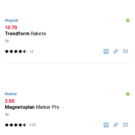
Magnet
CHF
10.70
Trendform
Rakete
5x
12
Marker
CHF
3.50
Magnetoplan
Marker Pro
4x
319