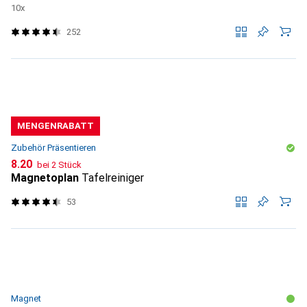
10x
252
MENGENRABATT
Zubehör Präsentieren
CHF
8.20
bei 2 Stück
Magnetoplan
Tafelreiniger
53
Magnet