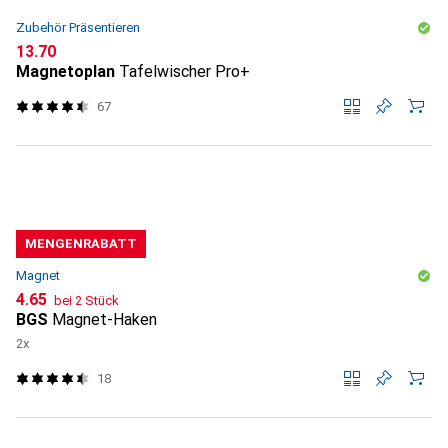
Zubehör Präsentieren
CHF
13.70
Magnetoplan
Tafelwischer Pro+
67
MENGENRABATT
Magnet
CHF
4.65
bei 2 Stück
BGS
Magnet-Haken
2x
18