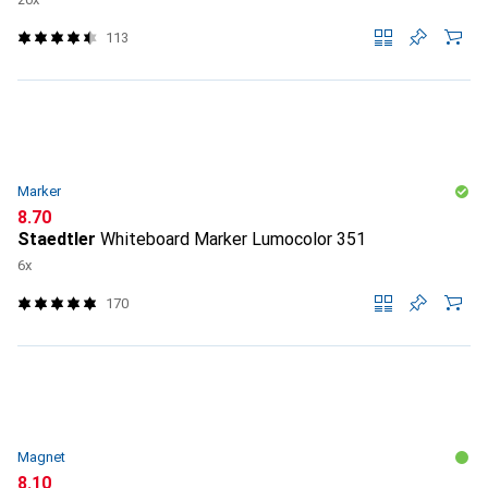
113
Marker
CHF
8.70
Staedtler
Whiteboard Marker Lumocolor 351
6x
170
Magnet
CHF
8.10