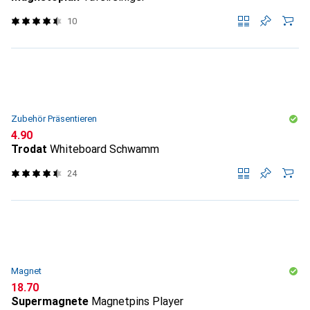
10
Zubehör Präsentieren
CHF
4.90
Trodat
Whiteboard Schwamm
24
Magnet
CHF
18.70
Supermagnete
Magnetpins Player