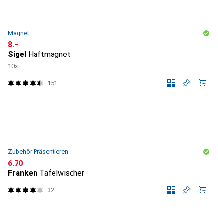
Magnet
CHF
8.–
Sigel
Haftmagnet
10x
151
Zubehör Präsentieren
CHF
6.70
Franken
Tafelwischer
32