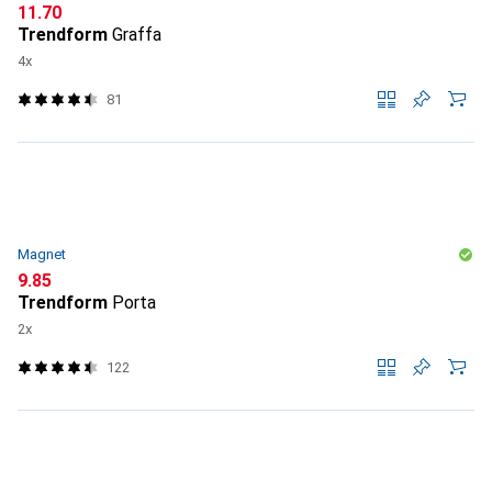
CHF
11.70
Trendform
Graffa
4x
81
Magnet
CHF
9.85
Trendform
Porta
2x
122