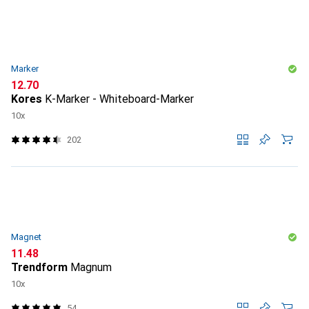
Marker
CHF
12.70
Kores
K-Marker - Whiteboard-Marker
10x
202
Magnet
CHF
11.48
Trendform
Magnum
10x
54