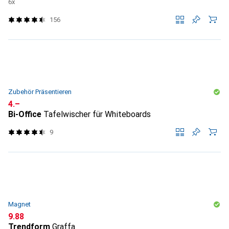
6x
156
Zubehör Präsentieren
CHF
4.–
Bi-Office
Tafelwischer für Whiteboards
9
Magnet
CHF
9.88
Trendform
Graffa