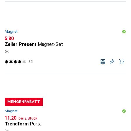
Magnet
CHF
5.80
Zeller Present
Magnet-Set
6x
85
MENGENRABATT
Magnet
CHF
11.20
bei 2 Stück
Trendform
Porta
2x