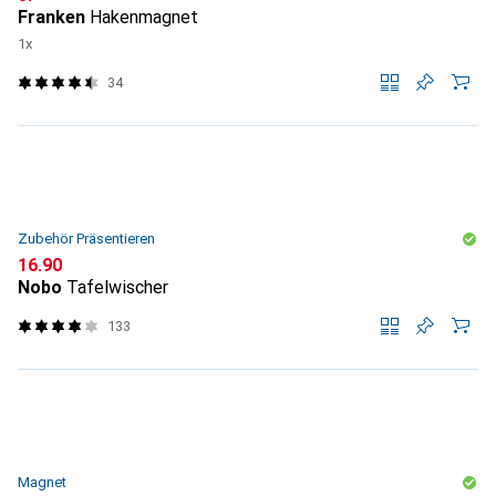
Franken
Hakenmagnet
1x
34
Zubehör Präsentieren
CHF
16.90
Nobo
Tafelwischer
133
Magnet