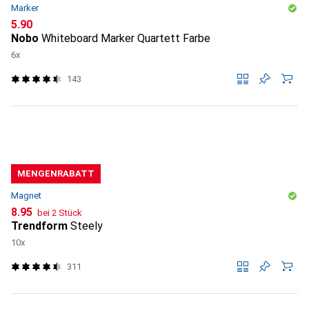
Marker
CHF
5.90
Nobo
Whiteboard Marker Quartett Farbe
6x
143
MENGENRABATT
Magnet
CHF
8.95
bei 2 Stück
Trendform
Steely
10x
311