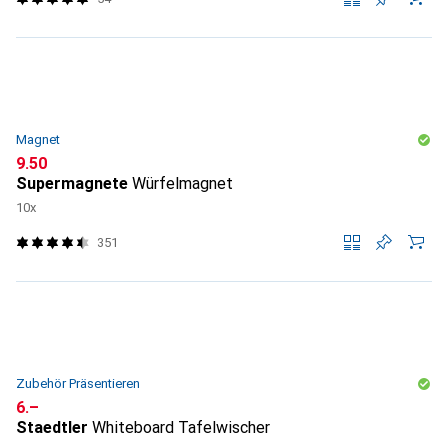
Magnet
CHF
9.50
Supermagnete
Würfelmagnet
10x
351
Zubehör Präsentieren
CHF
6.–
Staedtler
Whiteboard Tafelwischer