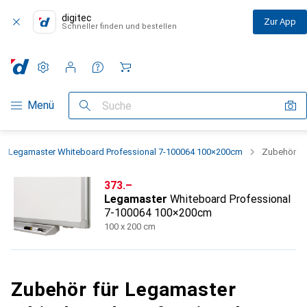
digitec
Zur App
Schneller finden und bestellen
Einstellungen
Kundenkonto
Vergleichslisten
Merklisten
Warenkorb
Navigation nach Kategorien
Menü
Suche
Legamaster Whiteboard Professional 7-100064 100×200cm
Zubehör
CHF
373.–
Legamaster
Whiteboard Professional
7-100064 100×200cm
100 x 200 cm
Zubehör für Legamaster