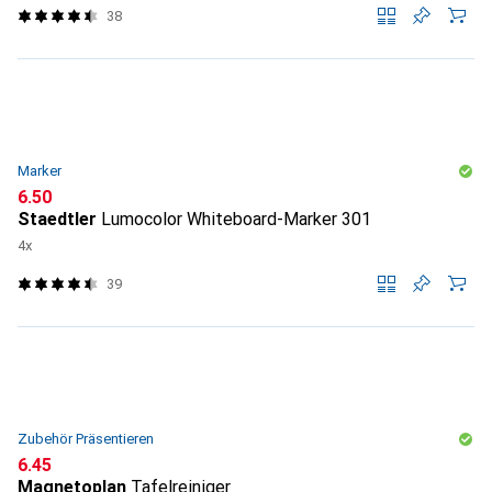
38
Marker
CHF
6.50
Staedtler
Lumocolor Whiteboard-Marker 301
4x
39
Zubehör Präsentieren
CHF
6.45
Magnetoplan
Tafelreiniger