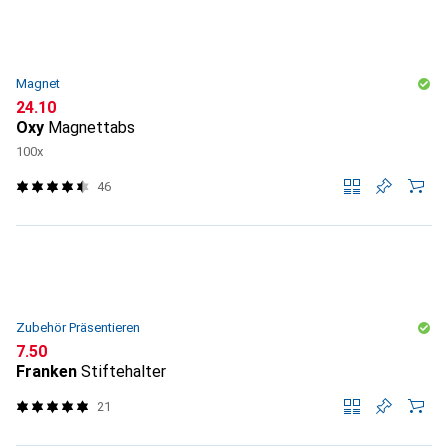
Magnet
CHF
24.10
Oxy
Magnettabs
100x
46
Zubehör Präsentieren
CHF
7.50
Franken
Stiftehalter
21