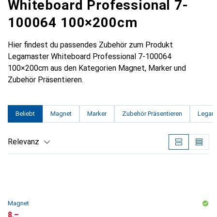
Whiteboard Professional 7-
100064 100×200cm
Hier findest du passendes Zubehör zum Produkt
Legamaster Whiteboard Professional 7-100064
100×200cm aus den Kategorien Magnet, Marker und
Zubehör Präsentieren.
Beliebt
Magnet
Marker
Zubehör Präsentieren
Legam
Relevanz
Produktliste
Magnet
CHF
8.–