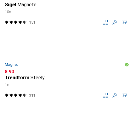
Sigel
Magnete
10x
151
Magnet
CHF
8.90
Trendform
Steely
1x
311