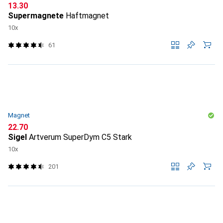
CHF
13.30
Supermagnete
Haftmagnet
10x
61
Magnet
CHF
22.70
Sigel
Artverum SuperDym C5 Stark
10x
201