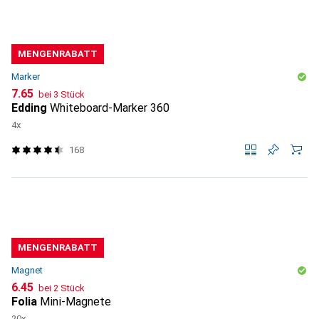
MENGENRABATT
Marker
CHF
7.65
bei 3 Stück
Edding
Whiteboard-Marker 360
4x
168
MENGENRABATT
Magnet
CHF
6.45
bei 2 Stück
Folia
Mini-Magnete
20x