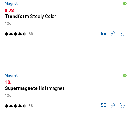
Magnet
CHF
8.78
Trendform
Steely Color
10x
68
Magnet
CHF
10.–
Supermagnete
Haftmagnet
10x
38