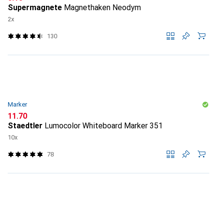
Supermagnete
Magnethaken Neodym
2x
130
Marker
CHF
11.70
Staedtler
Lumocolor Whiteboard Marker 351
10x
78