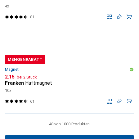
4x
81
MENGENRABATT
Magnet
CHF
2.15
bei 2 Stück
Franken
Haftmagnet
10x
61
48 von 1000 Produkten