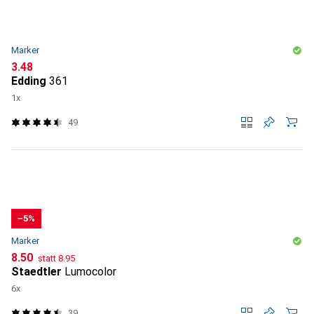
Marker
CHF
3.48
Edding
361
1x
49
−5%
Marker
CHF
CHF
8.50
statt
8.95
Staedtler
Lumocolor
6x
39