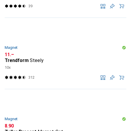
39
Magnet
CHF
11.–
Trendform
Steely
10x
312
Magnet
CHF
8.90