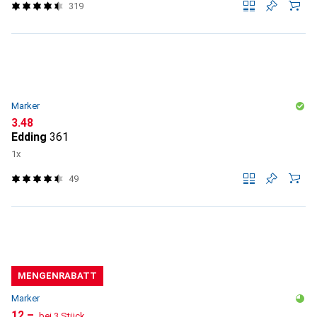
319
Marker
CHF
3.48
Edding
361
1x
49
MENGENRABATT
Marker
CHF
12.–
bei 3 Stück