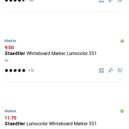
143
Marker
CHF
9.50
Staedtler
Whiteboard Marker Lumocolor 351
6x
170
Marker
CHF
11.70
Staedtler
Lumocolor Whiteboard Marker 351