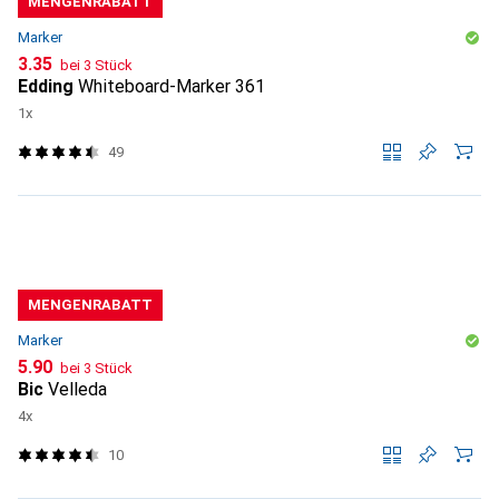
MENGENRABATT
Marker
CHF
3.35
bei 3 Stück
Edding
Whiteboard-Marker 361
1x
49
MENGENRABATT
Marker
CHF
5.90
bei 3 Stück
Bic
Velleda
4x
10