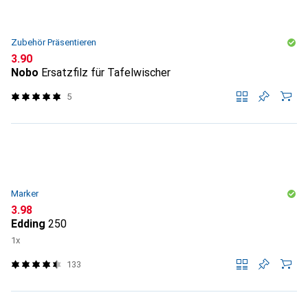
Zubehör Präsentieren
CHF
3.90
Nobo
Ersatzfilz für Tafelwischer
5
Marker
CHF
3.98
Edding
250
1x
133