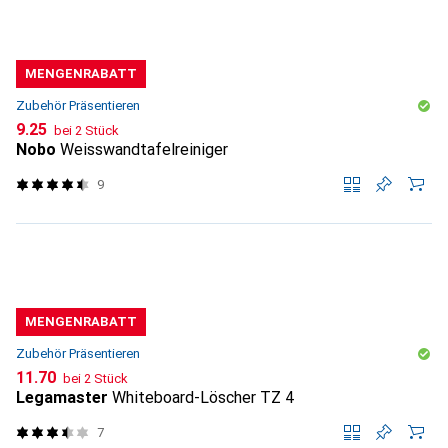
MENGENRABATT
Zubehör Präsentieren
CHF
9.25
bei 2 Stück
Nobo
Weisswandtafelreiniger
9
MENGENRABATT
Zubehör Präsentieren
CHF
11.70
bei 2 Stück
Legamaster
Whiteboard-Löscher TZ 4
7