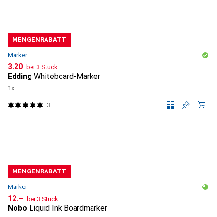
MENGENRABATT
Marker
CHF
3.20
bei 3 Stück
Edding
Whiteboard-Marker
1x
3
MENGENRABATT
Marker
CHF
12.–
bei 3 Stück
Nobo
Liquid Ink Boardmarker