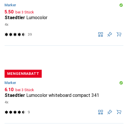
Marker
CHF
5.50
bei 3 Stück
Staedtler
Lumocolor
4x
39
MENGENRABATT
Marker
CHF
6.10
bei 3 Stück
Staedtler
Lumocolor whiteboard compact 341
4x
9