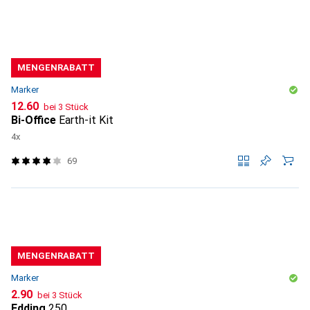
MENGENRABATT
Marker
CHF
12.60
bei 3 Stück
Bi-Office
Earth-it Kit
4x
69
MENGENRABATT
Marker
CHF
2.90
bei 3 Stück
Edding
250