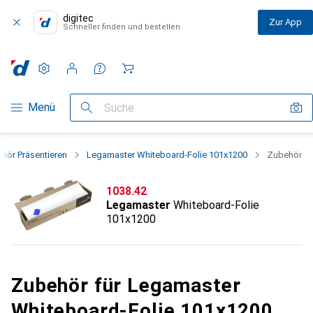
digitec
Zur App
Schneller finden und bestellen
Einstellungen
Kundenkonto
Vergleichslisten
Merklisten
Warenkorb
Navigation nach Kategorien
Menü
Suche
hör Präsentieren
Legamaster Whiteboard-Folie 101x1200
Zubehör
CHF
1038.42
Legamaster
Whiteboard-Folie
101x1200
Zubehör für Legamaster
Whiteboard-Folie 101x1200