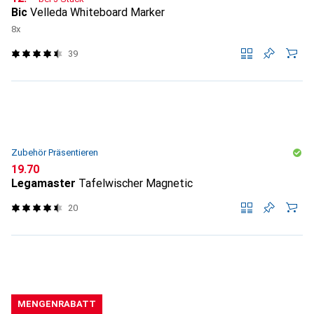
Bic
Velleda Whiteboard Marker
8x
39
Zubehör Präsentieren
CHF
19.70
Legamaster
Tafelwischer Magnetic
20
MENGENRABATT