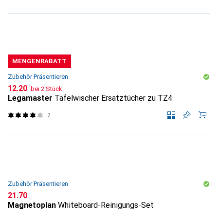
MENGENRABATT
Zubehör Präsentieren
CHF
12.20
bei 2 Stück
Legamaster
Tafelwischer Ersatztücher zu TZ4
2
Zubehör Präsentieren
CHF
21.70
Magnetoplan
Whiteboard-Reinigungs-Set