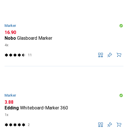
Marker
CHF
16.90
Nobo
Glasboard Marker
4x
11
Marker
CHF
3.88
Edding
Whiteboard-Marker 360
1x
2