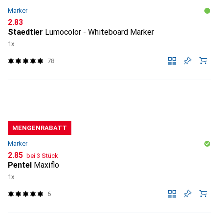
Marker
CHF
2.83
Staedtler
Lumocolor - Whiteboard Marker
1x
78
MENGENRABATT
Marker
CHF
2.85
bei 3 Stück
Pentel
Maxiflo
1x
6