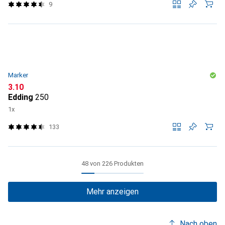
9
Marker
CHF
3.10
Edding
250
1x
133
48 von 226 Produkten
Mehr anzeigen
Nach oben