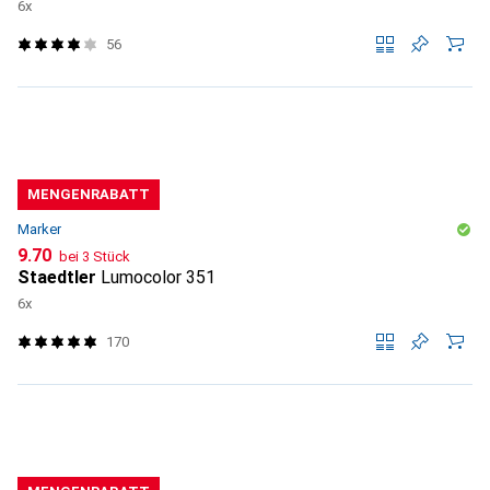
6x
56
MENGENRABATT
Marker
CHF
9.70
bei 3 Stück
Staedtler
Lumocolor 351
6x
170