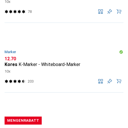
10x
78
Marker
CHF
12.70
Kores
K-Marker - Whiteboard-Marker
10x
203
MENGENRABATT