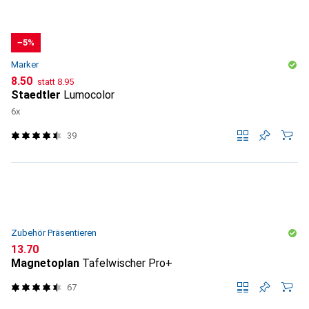
−5%
Marker
CHF
CHF
8.50
statt
8.95
Staedtler
Lumocolor
6x
39
Zubehör Präsentieren
CHF
13.70
Magnetoplan
Tafelwischer Pro+
67