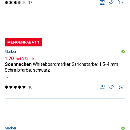
17
MENGENRABATT
Marker
CHF
1.70
bei 3 Stück
Soennecken
Whiteboardmarker Strichstärke: 1,5-4 mm
Schreibfarbe: schwarz
1x
10
Marker