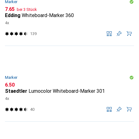
Marker
CHF
7.65
bei 3 Stück
Edding
Whiteboard-Marker 360
4x
139
Marker
CHF
6.50
Staedtler
Lumocolor Whiteboard-Marker 301
4x
40