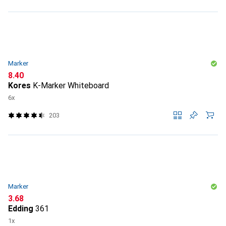
Marker
CHF
8.40
Kores
K-Marker Whiteboard
6x
203
Marker
CHF
3.68
Edding
361
1x