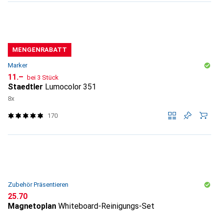
MENGENRABATT
Marker
CHF
11.–
bei 3 Stück
Staedtler
Lumocolor 351
8x
170
Zubehör Präsentieren
CHF
25.70
Magnetoplan
Whiteboard-Reinigungs-Set