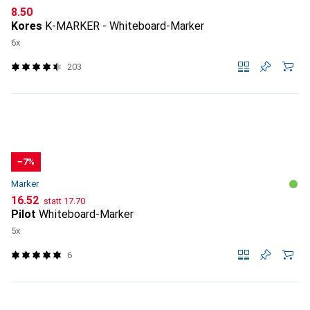
CHF
8.50
Kores
K-MARKER - Whiteboard-Marker
6x
203
−7%
Marker
CHF
CHF
16.52
statt
17.70
Pilot
Whiteboard-Marker
5x
6