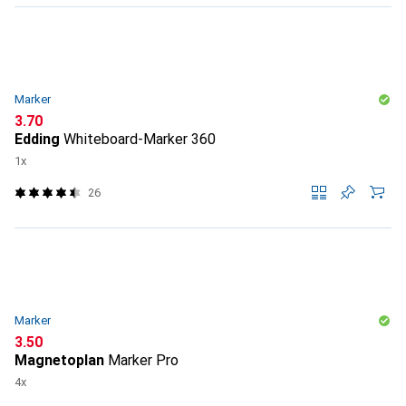
Marker
CHF
3.70
Edding
Whiteboard-Marker 360
1x
26
Marker
CHF
3.50
Magnetoplan
Marker Pro
4x