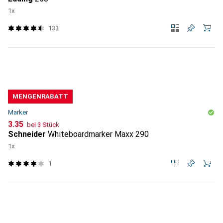
1x
133
MENGENRABATT
Marker
CHF
3.35
bei 3 Stück
Schneider
Whiteboardmarker Maxx 290
1x
1