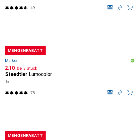
49
MENGENRABATT
Marker
CHF
2.10
bei 3 Stück
Staedtler
Lumocolor
1x
78
MENGENRABATT