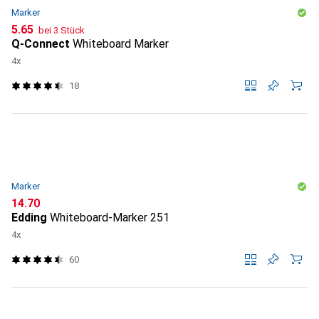
Marker
CHF
5.65
bei 3 Stück
Q-Connect
Whiteboard Marker
4x
18
Marker
CHF
14.70
Edding
Whiteboard-Marker 251
4x
60