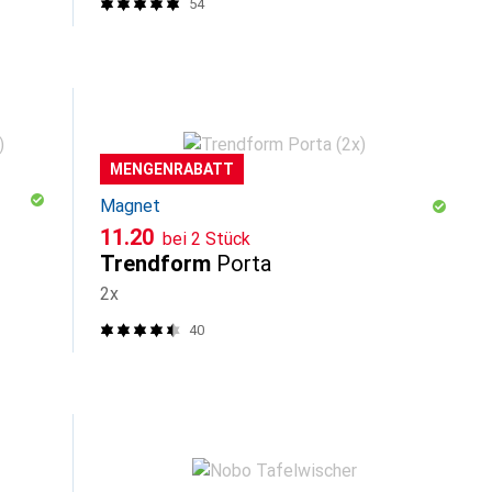
54
MENGENRABATT
Magnet
CHF
11.20
bei 2 Stück
Trendform
Porta
2x
40