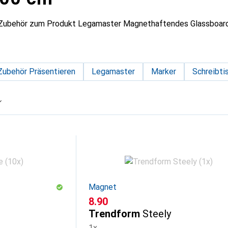
s Zubehör zum Produkt Legamaster Magnethaftendes Glassboard
Zubehör Präsentieren
Legamaster
Marker
Schreibti
Magnet
CHF
8.90
Trendform
Steely
1x