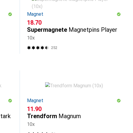
Magnet
CHF
18.70
Supermagnete
Magnetpins Player
10x
252
Magnet
CHF
11.90
tark
Trendform
Magnum
10x