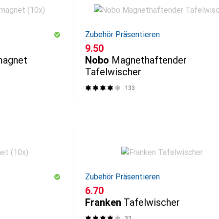
Zubehör Präsentieren
CHF
9.50
magnet
Nobo
Magnethaftender
Tafelwischer
133
Zubehör Präsentieren
CHF
6.70
Franken
Tafelwischer
32