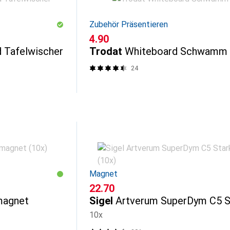
Zubehör Präsentieren
CHF
4.90
 Tafelwischer
Trodat
Whiteboard Schwamm
24
Magnet
CHF
22.70
magnet
Sigel
Artverum SuperDym C5 S
10x