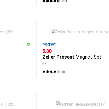
201
Magnet
CHF
5.80
Zeller Present
Magnet-Set
6x
86