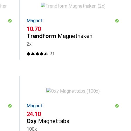
Magnet
CHF
10.70
Trendform
Magnethaken
2x
31
Magnet
CHF
24.10
Oxy
Magnettabs
100x