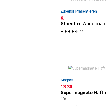
Zubehör Präsentieren
CHF
6.–
Staedtler
Whiteboard
38
Magnet
CHF
13.30
Supermagnete
Haft
10x