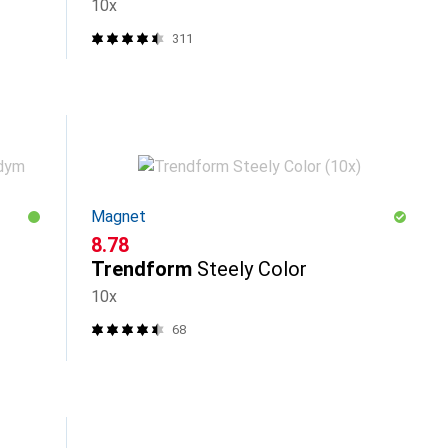
10x
311
Magnet
CHF
8.78
Trendform
Steely Color
10x
68