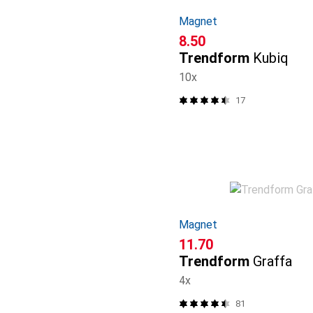
Magnet
CHF
8.50
Trendform
Kubiq
10x
17
Magnet
CHF
11.70
Trendform
Graffa
4x
81