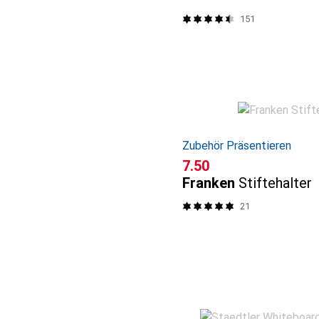
151
Zubehör Präsentieren
CHF
7.50
Franken
Stiftehalter
21