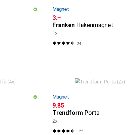
Magnet
CHF
3.–
Franken
Hakenmagnet
1x
34
Magnet
CHF
9.85
Trendform
Porta
2x
122