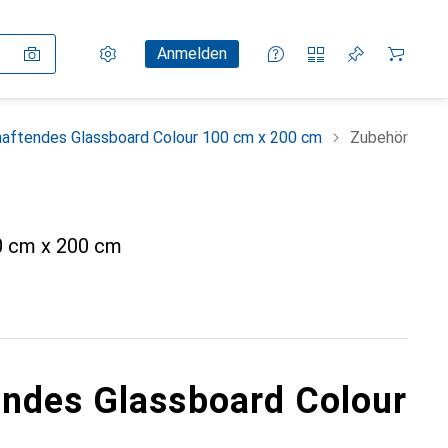
Einstellungen
Kundenkonto
Vergleichslisten
Merklisten
Warenkorb
Anmelden
ftendes Glassboard Colour 100 cm x 200 cm
Zubehör
0 cm x 200 cm
ndes Glassboard Colour