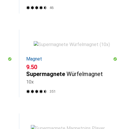
46
Magnet
CHF
9.50
Supermagnete
Würfelmagnet
10x
351