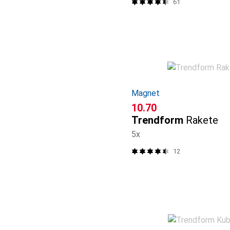
61
Magnet
CHF
10.70
Trendform
Rakete
5x
12