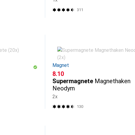
311
Magnet
CHF
8.10
Supermagnete
Magnethaken
Neodym
2x
130