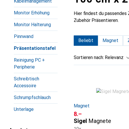
Kabelmanagement
Monitor Erhöhung
Hier findest du passende
Zubehör Präsentieren.
Monitor Halterung
Pinnwand
Beliebt
Magnet
Präsentationstafel
Sortieren nach
:
Relevanz
Reinigung PC +
Peripherie
Produktliste
Schreibtisch
Accessoire
Schrumpfschlauch
Magnet
Unterlage
CHF
8.–
Sigel
Magnete
10x