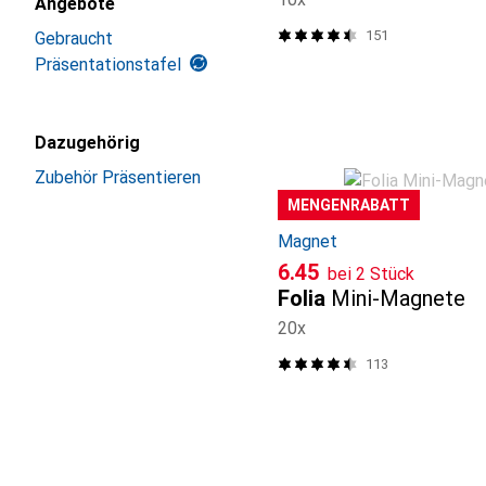
Angebote
151
Gebraucht
Präsentationstafel
Dazugehörig
Zubehör Präsentieren
MENGENRABATT
Magnet
CHF
6.45
bei 2 Stück
Folia
Mini-Magnete
20x
113