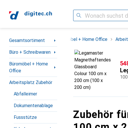
Suche
Navigation nach Kategorien
Büro + Schreibwaren
Büromöbel + Home Office
Arbei
Gesamtsortiment
Büro + Schreibwaren
CH
54
Büromöbel + Home
Le
Office
100
Arbeitsplatz Zubehör
Abfalleimer
Dokumentenablage
Zubehör fü
Fussstütze
100 cm x 