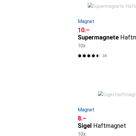
Magnet
CHF
10.–
Supermagnete
Haft
10x
38
Magnet
CHF
8.–
Sigel
Haftmagnet
10x