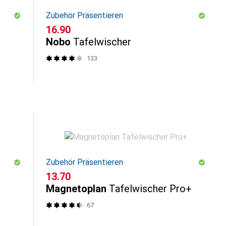
Zubehör Präsentieren
CHF
16.90
Nobo
Tafelwischer
133
Zubehör Präsentieren
CHF
13.70
Magnetoplan
Tafelwischer Pro+
67