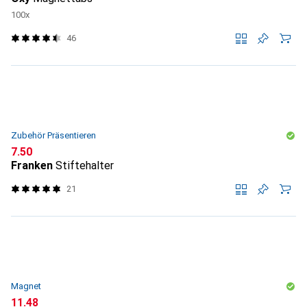
100x
46
Zubehör Präsentieren
CHF
7.50
Franken
Stiftehalter
21
Magnet
CHF
11.48