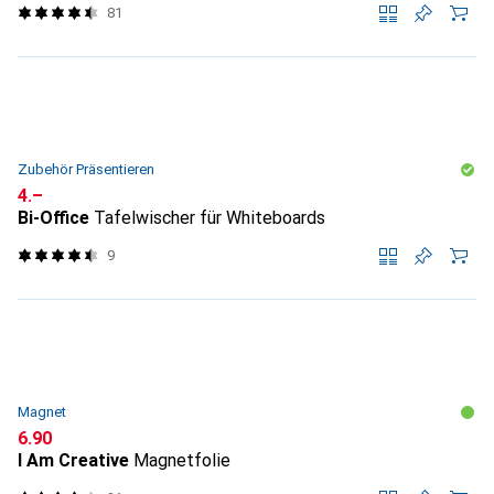
81
Zubehör Präsentieren
CHF
4.–
Bi-Office
Tafelwischer für Whiteboards
9
Magnet
CHF
6.90
I Am Creative
Magnetfolie