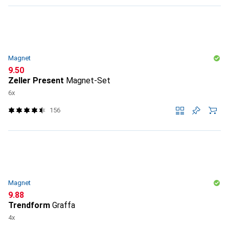
Magnet
CHF
9.50
Zeller Present
Magnet-Set
6x
156
Magnet
CHF
9.88
Trendform
Graffa
4x