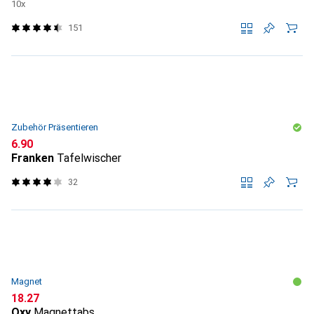
10x
151
Zubehör Präsentieren
CHF
6.90
Franken
Tafelwischer
32
Magnet
CHF
18.27
Oxy
Magnettabs