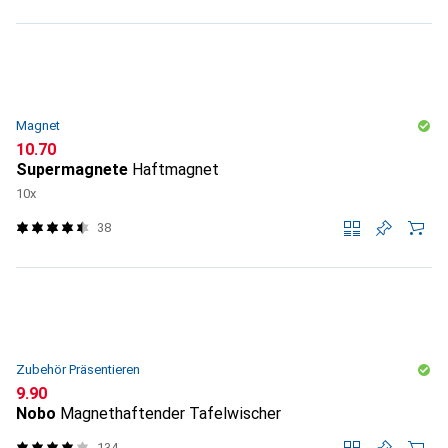
Magnet
CHF
10.70
Supermagnete
Haftmagnet
10x
38
Zubehör Präsentieren
CHF
9.90
Nobo
Magnethaftender Tafelwischer
134