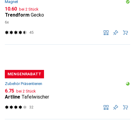
Magnet
CHF
10.60
bei 2 Stück
Trendform
Gecko
6x
45
MENGENRABATT
Zubehör Präsentieren
CHF
6.75
bei 2 Stück
Artline
Tafelwischer
32