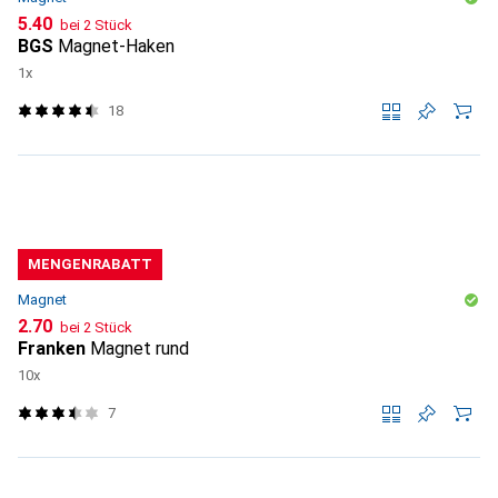
CHF
5.40
bei 2 Stück
BGS
Magnet-Haken
1x
18
MENGENRABATT
Magnet
CHF
2.70
bei 2 Stück
Franken
Magnet rund
10x
7