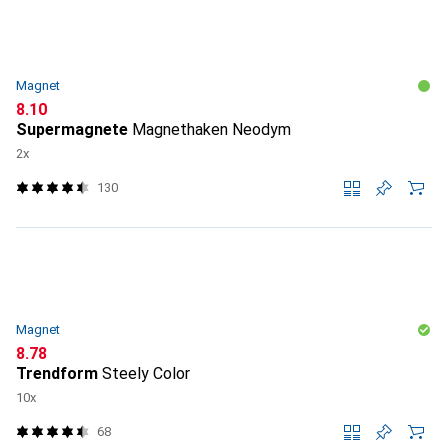
Magnet
CHF
8.10
Supermagnete
Magnethaken Neodym
2x
130
Magnet
CHF
8.78
Trendform
Steely Color
10x
68