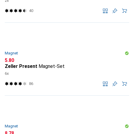
2x
40
Magnet
CHF
5.80
Zeller Present
Magnet-Set
6x
86
Magnet
CHF
8.78