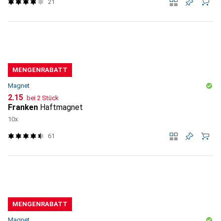
21
MENGENRABATT
Magnet
CHF
2.15
bei 2 Stück
Franken
Haftmagnet
10x
61
MENGENRABATT
Magnet