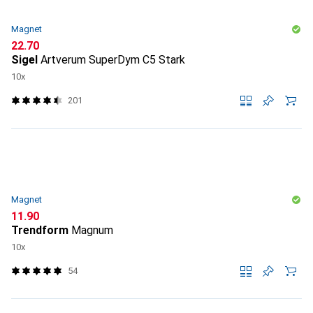
Magnet
CHF
22.70
Sigel
Artverum SuperDym C5 Stark
10x
201
Magnet
CHF
11.90
Trendform
Magnum
10x
54