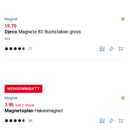
Magnet
CHF
15.70
Djeco
Magnete 83 Buchstaben gross
83x
27
MENGENRABATT
Magnet
CHF
3.95
bei 2 Stück
Magnetoplan
Hakenmagnet
98