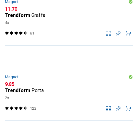
Magnet
CHF
11.70
Trendform
Graffa
4x
81
Magnet
CHF
9.85
Trendform
Porta
2x
122