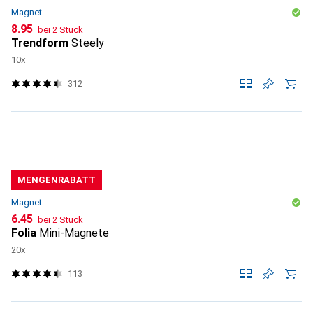
Magnet
CHF
8.95
bei 2 Stück
Trendform
Steely
10x
312
MENGENRABATT
Magnet
CHF
6.45
bei 2 Stück
Folia
Mini-Magnete
20x
113