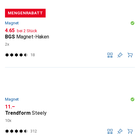
MENGENRABATT
Magnet
CHF
4.65
bei 2 Stück
BGS
Magnet-Haken
2x
18
Magnet
CHF
11.–
Trendform
Steely
10x
312