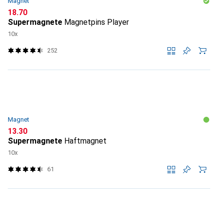
Magnet
CHF
18.70
Supermagnete
Magnetpins Player
10x
252
Magnet
CHF
13.30
Supermagnete
Haftmagnet
10x
61