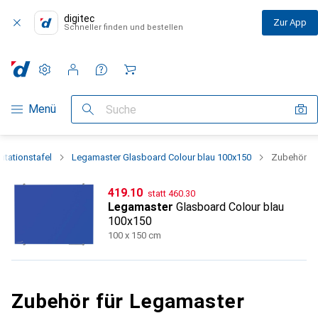
digitec
Zur App
Schneller finden und bestellen
Einstellungen
Kundenkonto
Vergleichslisten
Merklisten
Warenkorb
Navigation nach Kategorien
Menü
Suche
ntationstafel
Legamaster Glasboard Colour blau 100x150
Zubehör
CHF
CHF
419.10
statt
460.30
Legamaster
Glasboard Colour blau
100x150
100 x 150 cm
Zubehör für Legamaster