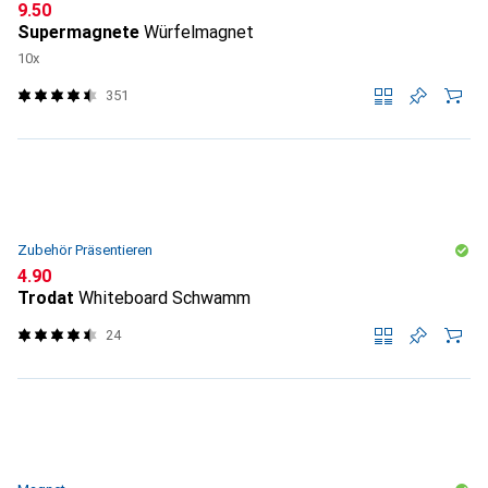
CHF
9.50
Supermagnete
Würfelmagnet
10x
351
Zubehör Präsentieren
CHF
4.90
Trodat
Whiteboard Schwamm
24