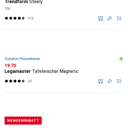
Trendform
Steely
10x
312
Zubehör Präsentieren
CHF
19.70
Legamaster
Tafelwischer Magnetic
20
MENGENRABATT