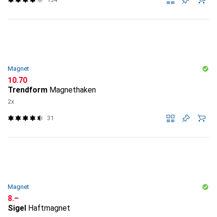
Magnet
CHF
10.70
Trendform
Magnethaken
2x
31
Magnet
CHF
8.–
Sigel
Haftmagnet