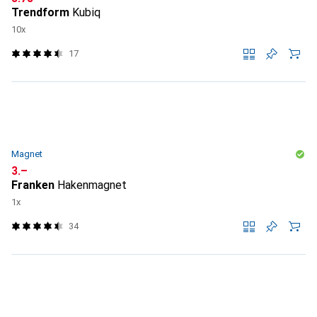
Trendform
Kubiq
10x
17
Magnet
CHF
3.–
Franken
Hakenmagnet
1x
34