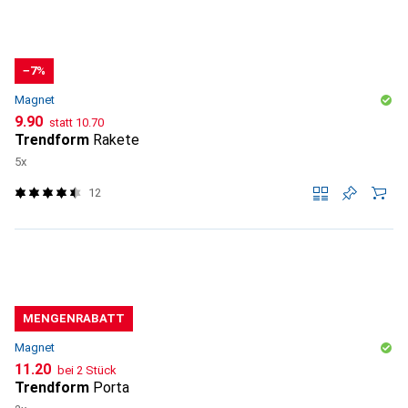
−7%
Magnet
CHF
CHF
9.90
statt
10.70
Trendform
Rakete
5x
12
MENGENRABATT
Magnet
CHF
11.20
bei 2 Stück
Trendform
Porta