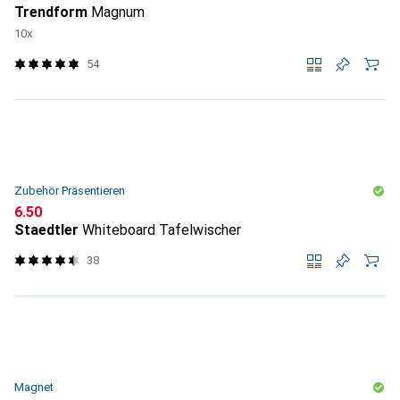
Trendform
Magnum
10x
54
Zubehör Präsentieren
CHF
6.50
Staedtler
Whiteboard Tafelwischer
38
Magnet