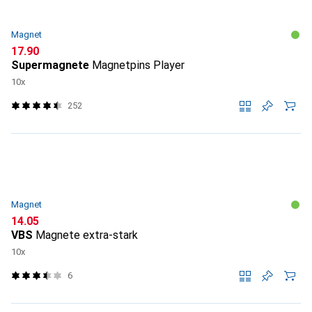
Magnet
CHF
17.90
Supermagnete
Magnetpins Player
10x
252
Magnet
CHF
14.05
VBS
Magnete extra-stark
10x
6