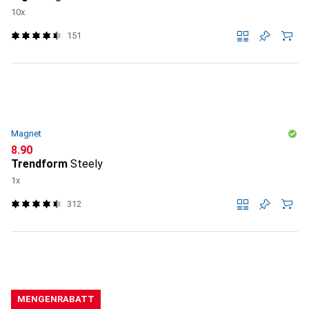
10x
151
Magnet
CHF
8.90
Trendform
Steely
1x
312
MENGENRABATT