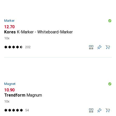
Marker
CHF
12.70
Kores
K-Marker - Whiteboard-Marker
10x
202
Magnet
CHF
10.90
Trendform
Magnum
10x
54