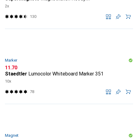
2x
130
Marker
CHF
11.70
Staedtler
Lumocolor Whiteboard Marker 351
10x
78
Magnet