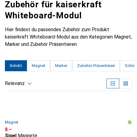
Zubehör für kaiserkraft
Whiteboard-Modul
Hier findest du passendes Zubehör zum Produkt
kaiserkraft Whiteboard-Modul aus den Kategorien Magnet,
Marker und Zubehör Präsentieren.
Beliebt
Magnet
Marker
Zubehör Präsentieren
Schrei
Relevanz
Produktliste
Magnet
CHF
8.–
Sigel
Magnete