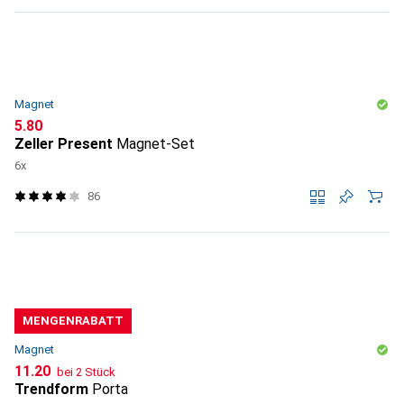
Magnet
CHF
5.80
Zeller Present
Magnet-Set
6x
86
MENGENRABATT
Magnet
CHF
11.20
bei 2 Stück
Trendform
Porta