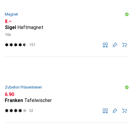
Magnet
CHF
8.–
Sigel
Haftmagnet
10x
151
Zubehör Präsentieren
CHF
6.90
Franken
Tafelwischer
32