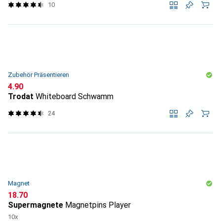
10
Zubehör Präsentieren
CHF
4.90
Trodat
Whiteboard Schwamm
24
Magnet
CHF
18.70
Supermagnete
Magnetpins Player
10x