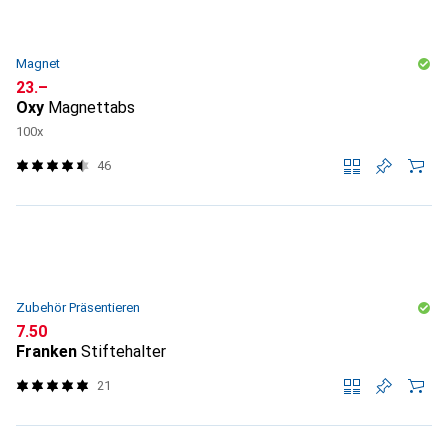
Magnet
CHF
23.–
Oxy
Magnettabs
100x
46
Zubehör Präsentieren
CHF
7.50
Franken
Stiftehalter
21