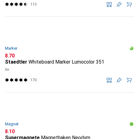
113
Marker
CHF
8.70
Staedtler
Whiteboard Marker Lumocolor 351
6x
170
Magnet
CHF
8.10
Supermagnete
Magnethaken Neodym