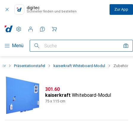
digitec
Zur App
Schneller finden und bestellen
Einstellungen
Kundenkonto
Vergleichslisten
Merklisten
Warenkorb
Navigation nach Kategorien
Menü
Suche
ehör
Präsentationstafel
kaiserkraft Whiteboard-Modul
Zubehör
CHF
301.60
kaiserkraft
Whiteboard-Modul
75 x 115 cm