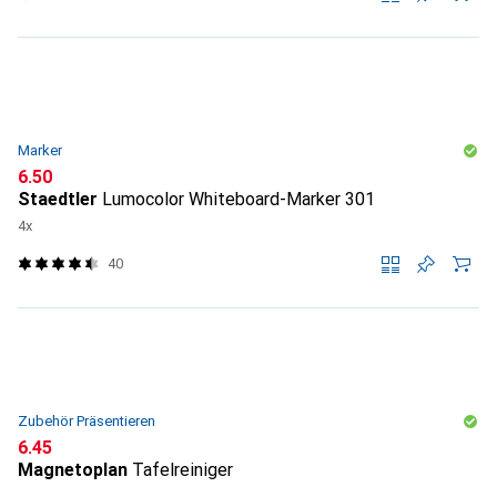
Marker
CHF
6.50
Staedtler
Lumocolor Whiteboard-Marker 301
4x
40
Zubehör Präsentieren
CHF
6.45
Magnetoplan
Tafelreiniger