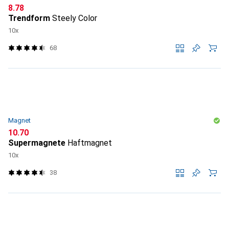
CHF
8.78
Trendform
Steely Color
10x
68
Magnet
CHF
10.70
Supermagnete
Haftmagnet
10x
38