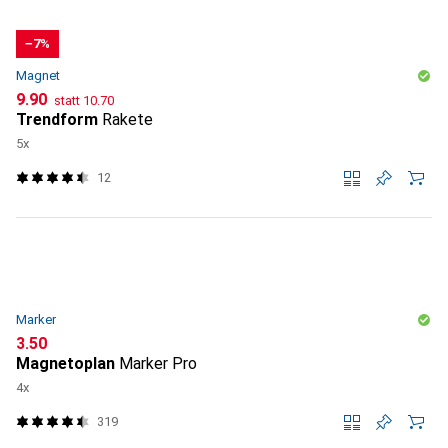
−7%
Magnet
CHF
CHF
9.90
statt
10.70
Trendform
Rakete
5x
12
Marker
CHF
3.50
Magnetoplan
Marker Pro
4x
319