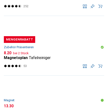
252
MENGENRABATT
Zubehör Präsentieren
CHF
8.20
bei 2 Stück
Magnetoplan
Tafelreiniger
53
Magnet
CHF
13.30