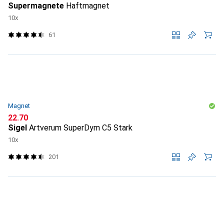
Supermagnete
Haftmagnet
10x
61
Magnet
CHF
22.70
Sigel
Artverum SuperDym C5 Stark
10x
201