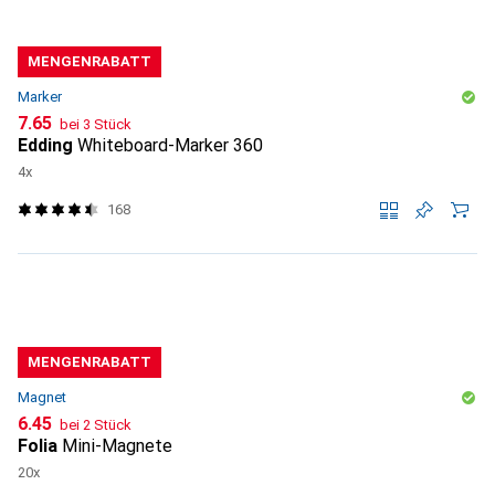
MENGENRABATT
Marker
CHF
7.65
bei 3 Stück
Edding
Whiteboard-Marker 360
4x
168
MENGENRABATT
Magnet
CHF
6.45
bei 2 Stück
Folia
Mini-Magnete
20x