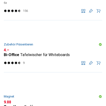
6x
156
Zubehör Präsentieren
CHF
4.–
Bi-Office
Tafelwischer für Whiteboards
9
Magnet
CHF
9.88