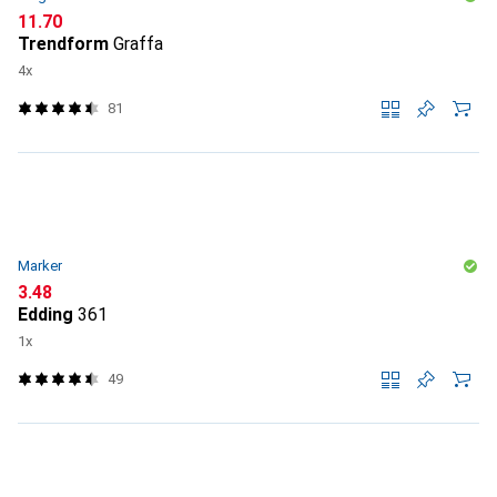
CHF
11.70
Trendform
Graffa
4x
81
Marker
CHF
3.48
Edding
361
1x
49