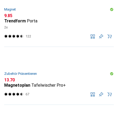
Magnet
CHF
9.85
Trendform
Porta
2x
122
Zubehör Präsentieren
CHF
13.70
Magnetoplan
Tafelwischer Pro+
67