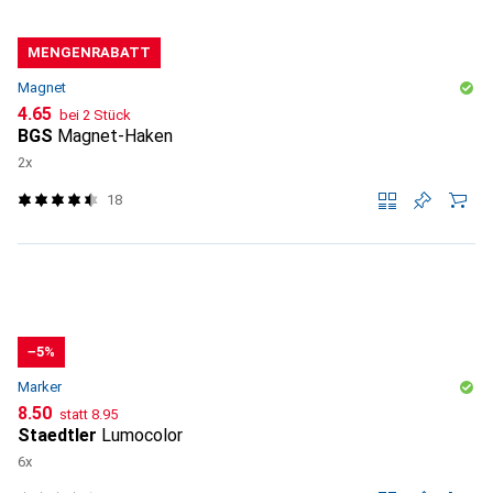
MENGENRABATT
Magnet
CHF
4.65
bei 2 Stück
BGS
Magnet-Haken
2x
18
−5%
Marker
CHF
CHF
8.50
statt
8.95
Staedtler
Lumocolor
6x