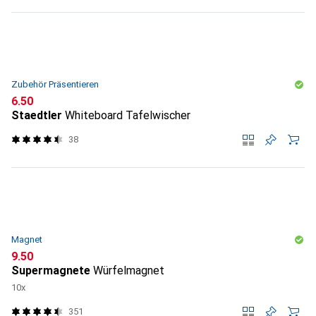
Zubehör Präsentieren
CHF
6.50
Staedtler
Whiteboard Tafelwischer
38
Magnet
CHF
9.50
Supermagnete
Würfelmagnet
10x
351