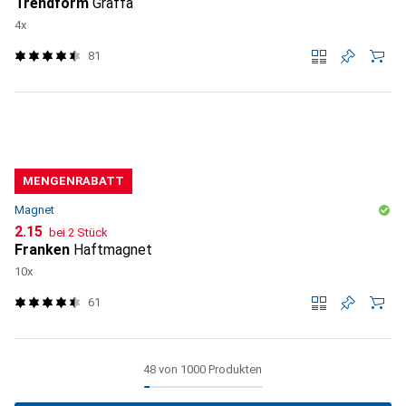
Trendform
Graffa
4x
81
MENGENRABATT
Magnet
CHF
2.15
bei 2 Stück
Franken
Haftmagnet
10x
61
48 von 1000 Produkten