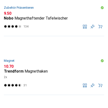
Zubehör Präsentieren
CHF
9.50
Nobo
Magnethaftender Tafelwischer
134
Magnet
CHF
10.70
Trendform
Magnethaken
2x
31