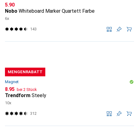
CHF
5.90
Nobo
Whiteboard Marker Quartett Farbe
6x
143
MENGENRABATT
Magnet
CHF
8.95
bei 2 Stück
Trendform
Steely
10x
312