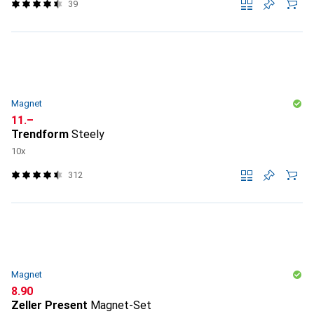
39
Magnet
CHF
11.–
Trendform
Steely
10x
312
Magnet
CHF
8.90
Zeller Present
Magnet-Set