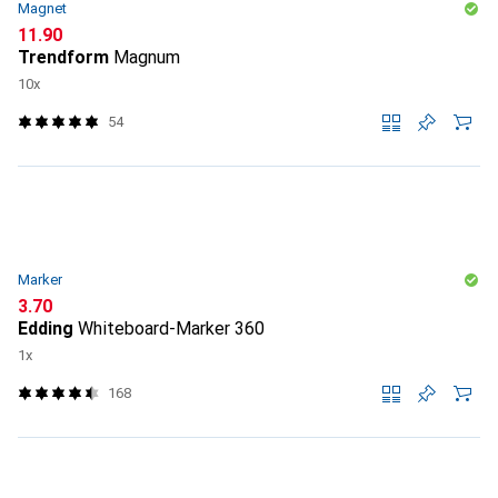
Magnet
CHF
11.90
Trendform
Magnum
10x
54
Marker
CHF
3.70
Edding
Whiteboard-Marker 360
1x
168