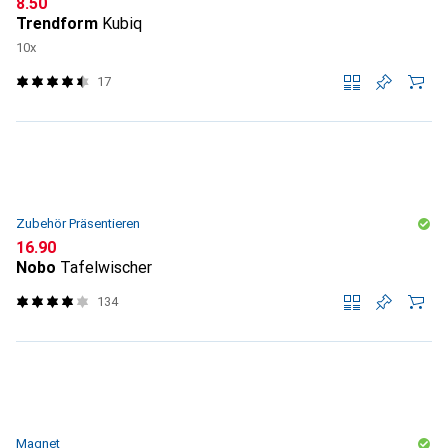
CHF
8.50
Trendform
Kubiq
10x
17
Zubehör Präsentieren
CHF
16.90
Nobo
Tafelwischer
134
Magnet