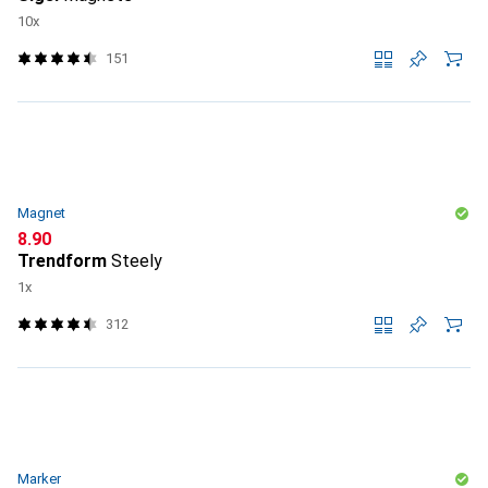
10x
151
Magnet
CHF
8.90
Trendform
Steely
1x
312
Marker