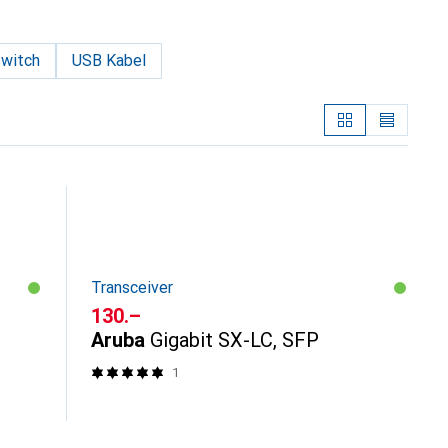
witch
USB Kabel
Transceiver
CHF
130.–
Aruba
Gigabit SX-LC, SFP
1