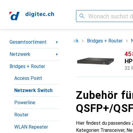
Suche
Navigation nach Kategorien
Gesamtsortiment
Netzwerk
Bridges + Router
Gesamtsortiment
CH
45
Netzwerk
HP
Bridges + Router
32 
Access Point
Netzwerk Switch
Zubehör fü
Powerline
QSFP+/QSFP
Router
Hier findest du passendes
WLAN Repeater
Kategorien Transceiver, N