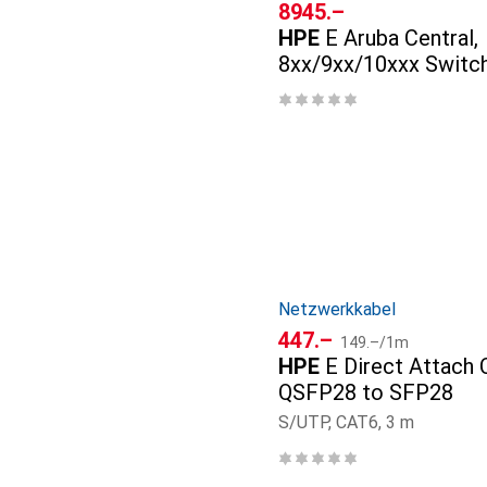
CHF
8945.–
HPE
E Aruba Central,
8xx/9xx/10xxx Switc
Subscription, 1 year,
Netzwerkkabel
CHF
CHF
447.–
149.–
/
1m
HPE
E Direct Attach
QSFP28 to SFP28
S/UTP, CAT6, 3 m