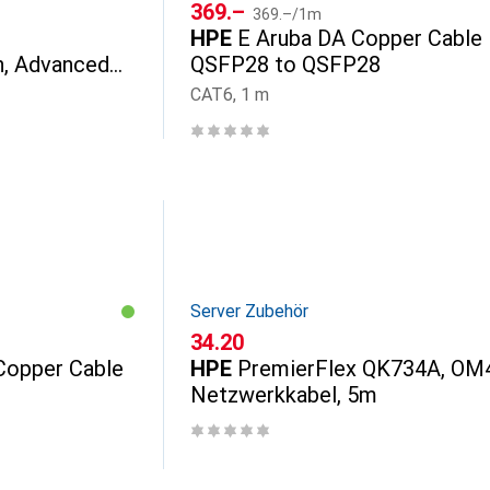
CHF
CHF
369.–
369.–
/
1m
HPE
E Aruba DA Copper Cable
h, Advanced
QSFP28 to QSFP28
 E-STU
CAT6, 1 m
Server Zubehör
CHF
34.20
 Copper Cable
HPE
PremierFlex QK734A, OM
Netzwerkkabel, 5m