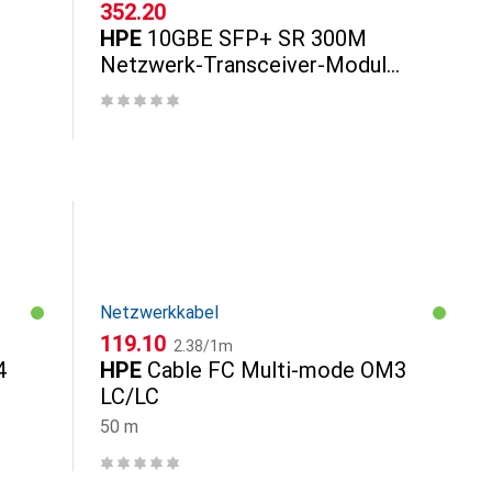
CHF
352.20
HPE
10GBE SFP+ SR 300M
Netzwerk-Transceiver-Modul
Faseroptik 100000 Mbit/s QSFP28
850 nm
Netzwerkkabel
CHF
CHF
119.10
2.38
/
1m
4
HPE
Cable FC Multi-mode OM3
LC/LC
50 m