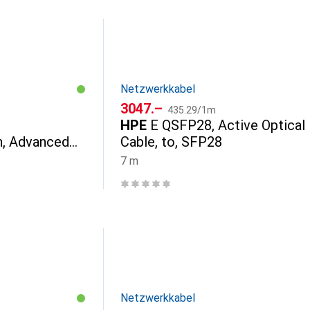
Netzwerkkabel
CHF
CHF
3047.–
435.29
/
1m
HPE
E QSFP28, Active Optical
h, Advanced
Cable, to, SFP28
, E-STU
7 m
Netzwerkkabel