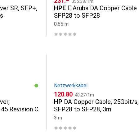
CHF
231.–
355.38
/
1m
ver SR, SFP+,
HPE
E Aruba DA Copper Cable
s
SFP28 to SFP28
0.65 m
Netzwerkkabel
CHF
CHF
120.80
40.27
/
1m
ver,
HP
DA Copper Cable, 25Gbit/s,
45 Revision C
SFP28 to SFP28, 3m
3 m