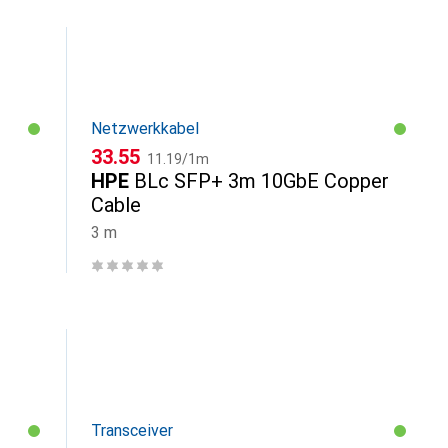
Netzwerkkabel
CHF
CHF
33.55
11.19
/
1m
HPE
BLc SFP+ 3m 10GbE Copper
Cable
3 m
Transceiver