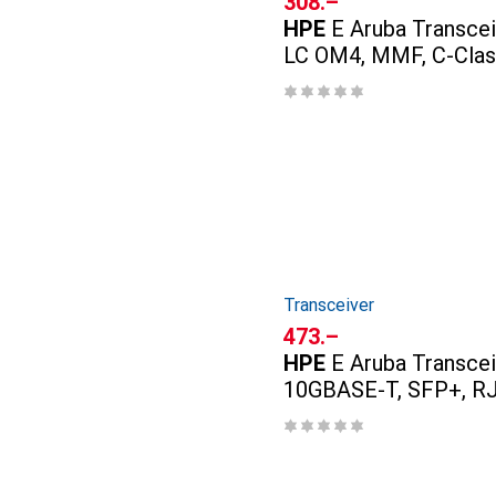
CHF
308.–
HPE
E Aruba Transcei
LC OM4, MMF, C-Clas
Transceiver
CHF
473.–
HPE
E Aruba Transcei
10GBASE-T, SFP+, RJ