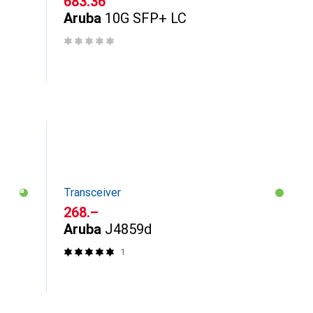
CHF
683.36
Aruba
10G SFP+ LC
Transceiver
CHF
268.–
Aruba
J4859d
1