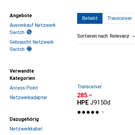
Angebote
Beliebt
Transceiver
Ausverkauf Netzwerk
Switch
Sortieren nach
:
Relevanz
Gebraucht Netzwerk
Produktliste
Switch
Verwandte
Kategorien
Transceiver
Access Point
CHF
285.–
Netzwerkadapter
HPE
J9150d
1
Dazugehörig
Netzwerkkabel