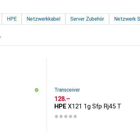
HPE
Netzwerkkabel
Server Zubehör
Netzwerk S
Transceiver
CHF
128.–
HPE
X121 1g Sfp Rj45 T