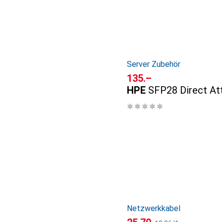
Server Zubehör
CHF
135.–
HPE
SFP28 Direct At
Netzwerkkabel
CHF