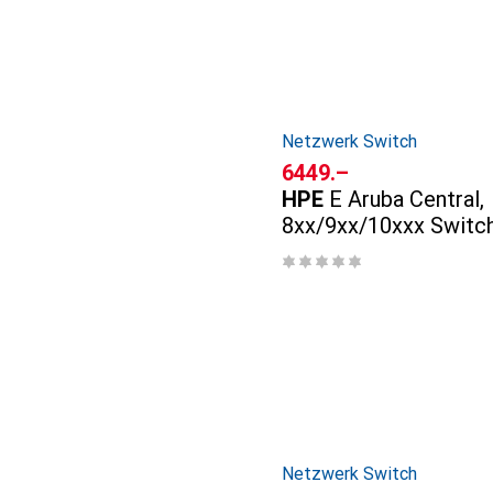
Netzwerk Switch
CHF
6449.–
HPE
E Aruba Central,
8xx/9xx/10xxx Switc
Subscription, 3 years
Netzwerk Switch