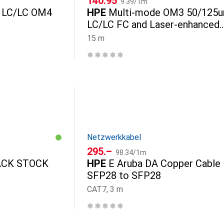
CHF
140.95
9.39
/
1m
x LC/LC OM4
HPE
Multi-mode OM3 50/125
LC/LC FC and Laser-enhanced
Cable 1 Pk
15 m
Netzwerkkabel
CHF
CHF
295.–
98.34
/
1m
ACK STOCK
HPE
E Aruba DA Copper Cable
SFP28 to SFP28
CAT7, 3 m