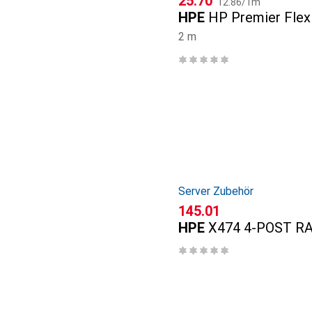
CHF
25.70
12.86
/
1m
HPE
HP Premier Fle
2 m
Server Zubehör
CHF
145.01
HPE
X474 4-POST R