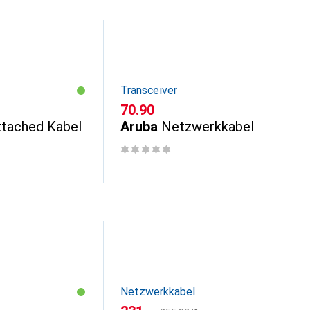
Transceiver
CHF
70.90
ttached Kabel
Aruba
Netzwerkkabel
Netzwerkkabel
CHF