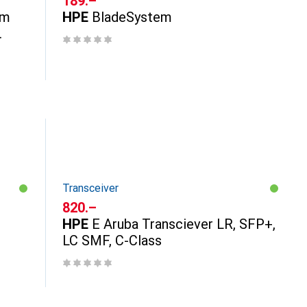
CHF
189.–
um
HPE
BladeSystem
Transceiver
CHF
820.–
HPE
E Aruba Transciever LR, SFP+,
LC SMF, C-Class