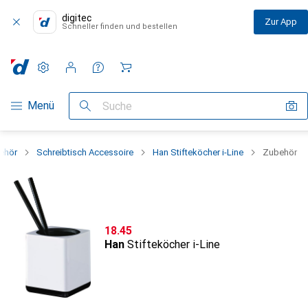
digitec
Zur App
Schneller finden und bestellen
Einstellungen
Kundenkonto
Vergleichslisten
Merklisten
Warenkorb
Navigation nach Kategorien
Menü
Suche
behör
Schreibtisch Accessoire
Han Stifteköcher i-Line
Zubehör
CHF
18.45
Han
Stifteköcher i-Line