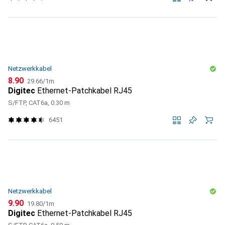
Netzwerkkabel
CHF
CHF
8.90
29.66
/
1m
Digitec
Ethernet-Patchkabel RJ45
S/FTP, CAT6a, 0.30 m
6451
Netzwerkkabel
CHF
CHF
9.90
19.80
/
1m
Digitec
Ethernet-Patchkabel RJ45