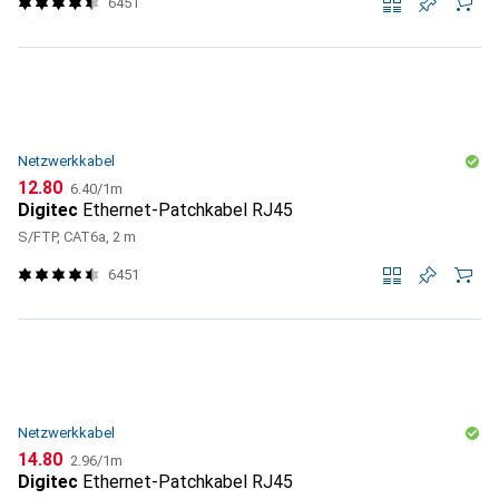
6451
Netzwerkkabel
CHF
CHF
12.80
6.40
/
1m
Digitec
Ethernet-Patchkabel RJ45
S/FTP, CAT6a, 2 m
6451
Netzwerkkabel
CHF
CHF
14.80
2.96
/
1m
Digitec
Ethernet-Patchkabel RJ45