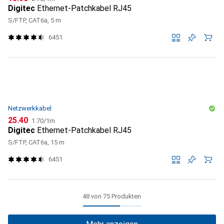
Digitec
Ethernet-Patchkabel RJ45
S/FTP, CAT6a, 5 m
6451
Netzwerkkabel
CHF
CHF
25.40
1.70
/
1m
Digitec
Ethernet-Patchkabel RJ45
S/FTP, CAT6a, 15 m
6451
48 von 75 Produkten