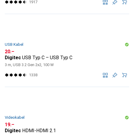
1917
USB Kabel
CHF
20.–
Digitec
USB Typ C – USB Typ C
3 m, USB 3.2 Gen 2x2, 100 W
1338
Videokabel
CHF
19.–
Digitec
HDMI-HDMI 2.1