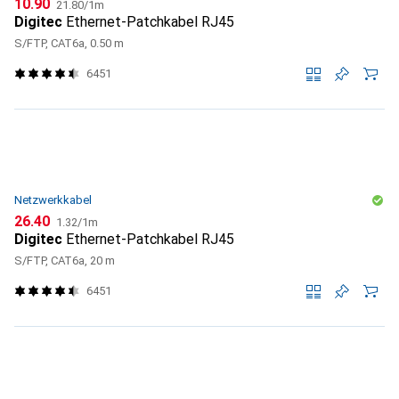
CHF
CHF
10.90
21.80
/
1m
Digitec
Ethernet-Patchkabel RJ45
S/FTP, CAT6a, 0.50 m
6451
Netzwerkkabel
CHF
CHF
26.40
1.32
/
1m
Digitec
Ethernet-Patchkabel RJ45
S/FTP, CAT6a, 20 m
6451