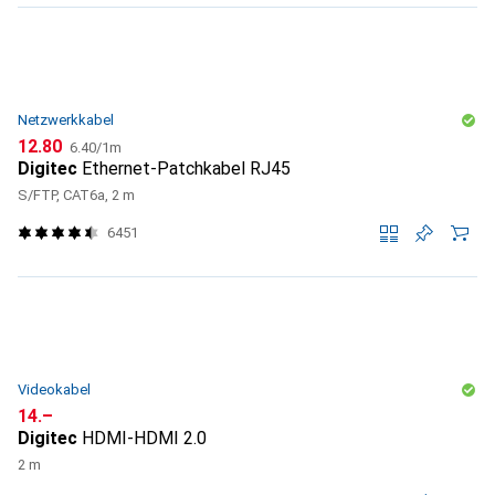
Netzwerkkabel
CHF
CHF
12.80
6.40
/
1m
Digitec
Ethernet-Patchkabel RJ45
S/FTP, CAT6a, 2 m
6451
Videokabel
CHF
14.–
Digitec
HDMI-HDMI 2.0
2 m