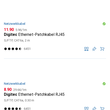
Netzwerkkabel
CHF
CHF
11.90
5.96
/
1m
Digitec
Ethernet-Patchkabel RJ45
S/FTP, CAT6a, 2 m
6451
Netzwerkkabel
CHF
CHF
8.90
29.66
/
1m
Digitec
Ethernet-Patchkabel RJ45
S/FTP, CAT6a, 0.30 m
6451