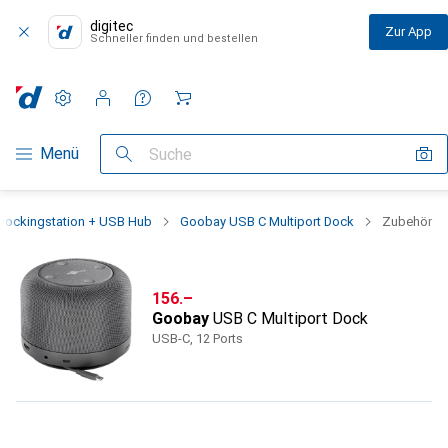
digitec
Zur App
Schneller finden und bestellen
Einstellungen
Kundenkonto
Vergleichslisten
Merklisten
Warenkorb
Navigation nach Kategorien
Menü
Suche
Dockingstation + USB Hub
Goobay USB C Multiport Dock
Zubehör
CHF
156.–
Goobay
USB C Multiport Dock
USB-C, 12 Ports