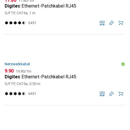
CHF
11.80
11.80
/
1m
Digitec
Ethernet-Patchkabel RJ45
S/FTP, CAT6a, 1 m
6451
Netzwerkkabel
CHF
CHF
9.90
19.80
/
1m
Digitec
Ethernet-Patchkabel RJ45
S/FTP, CAT6a, 0.50 m
6451