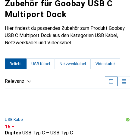
Zubehör für Goobay USB C
Multiport Dock
Hier findest du passendes Zubehör zum Produkt Goobay
USB C Multiport Dock aus den Kategorien USB Kabel,
Netzwerkkabel und Videokabel.
Beliebt
USB Kabel
Netzwerkkabel
Videokabel
Relevanz
Produktliste
USB Kabel
CHF
16.–
Digitec
USB Typ C – USB Typ C