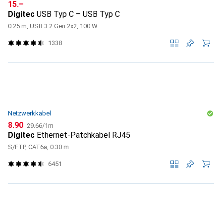
CHF
15.–
Digitec
USB Typ C – USB Typ C
0.25 m, USB 3.2 Gen 2x2, 100 W
1338
Netzwerkkabel
CHF
CHF
8.90
29.66
/
1m
Digitec
Ethernet-Patchkabel RJ45
S/FTP, CAT6a, 0.30 m
6451