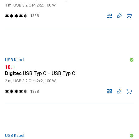
1 m, USB 3.2 Gen 2x2, 100 W
1338
USB Kabel
CHF
18.–
Digitec
USB Typ C – USB Typ C
2 m, USB 3.2 Gen 2x2, 100 W
1338
USB Kabel