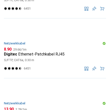
S/FTP, CAT6a, 0.50 m
6451
Netzwerkkabel
CHF
CHF
8.90
29.66
/
1m
Digitec
Ethernet-Patchkabel RJ45
S/FTP, CAT6a, 0.30 m
6451
Netzwerkkabel
CHF
CHF
13.90
2.78
/
1m