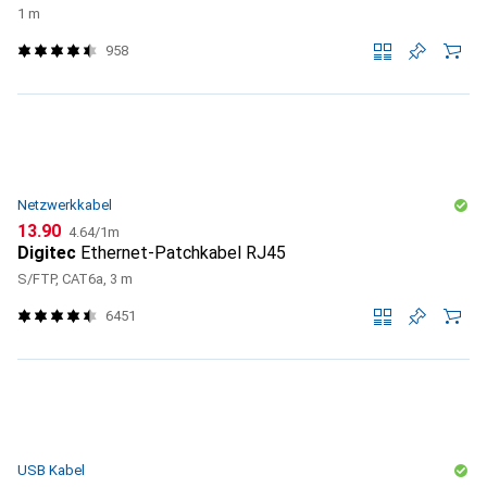
1 m
958
Netzwerkkabel
CHF
CHF
13.90
4.64
/
1m
Digitec
Ethernet-Patchkabel RJ45
S/FTP, CAT6a, 3 m
6451
USB Kabel