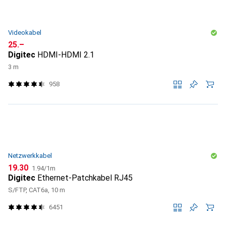
Videokabel
CHF
25.–
Digitec
HDMI-HDMI 2.1
3 m
958
Netzwerkkabel
CHF
CHF
19.30
1.94
/
1m
Digitec
Ethernet-Patchkabel RJ45
S/FTP, CAT6a, 10 m
6451