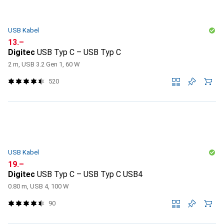
USB Kabel
CHF
13.–
Digitec
USB Typ C – USB Typ C
2 m, USB 3.2 Gen 1, 60 W
520
USB Kabel
CHF
19.–
Digitec
USB Typ C – USB Typ C USB4
0.80 m, USB 4, 100 W
90