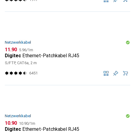
Netzwerkkabel
CHF
CHF
11.90
5.96
/
1m
Digitec
Ethernet-Patchkabel RJ45
S/FTP, CAT6a, 2 m
6451
Netzwerkkabel
CHF
CHF
10.90
10.90
/
1m
Digitec
Ethernet-Patchkabel RJ45