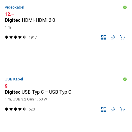
Videokabel
CHF
12.–
Digitec
HDMI-HDMI 2.0
1 m
1917
USB Kabel
CHF
9.–
Digitec
USB Typ C – USB Typ C
1 m, USB 3.2 Gen 1, 60 W
520