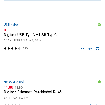
USB Kabel
CHF
8.–
Digitec
USB Typ C – USB Typ C
0.25 m, USB 3.2 Gen 1, 60 W
520
Netzwerkkabel
CHF
CHF
11.80
11.80
/
1m
Digitec
Ethernet-Patchkabel RJ45
S/FTP, CAT6a, 1 m