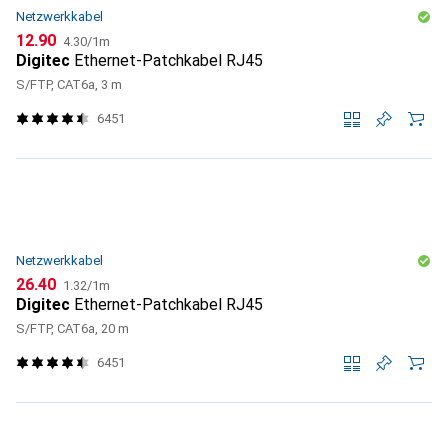
Netzwerkkabel
CHF
CHF
12.90
4.30
/
1m
Digitec
Ethernet-Patchkabel RJ45
S/FTP, CAT6a, 3 m
6451
Netzwerkkabel
CHF
CHF
26.40
1.32
/
1m
Digitec
Ethernet-Patchkabel RJ45
S/FTP, CAT6a, 20 m
6451