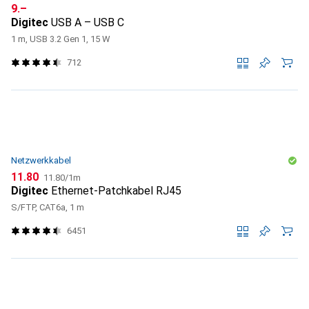
CHF
9.–
Digitec
USB A – USB C
1 m, USB 3.2 Gen 1, 15 W
712
Netzwerkkabel
CHF
CHF
11.80
11.80
/
1m
Digitec
Ethernet-Patchkabel RJ45
S/FTP, CAT6a, 1 m
6451