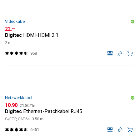
Videokabel
CHF
22.–
Digitec
HDMI-HDMI 2.1
2 m
958
Netzwerkkabel
CHF
CHF
10.90
21.80
/
1m
Digitec
Ethernet-Patchkabel RJ45
S/FTP, CAT6a, 0.50 m
6451