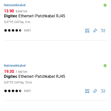
Netzwerkkabel
CHF
CHF
13.90
4.64
/
1m
Digitec
Ethernet-Patchkabel RJ45
S/FTP, CAT6a, 3 m
6451
Netzwerkkabel
CHF
CHF
19.30
1.94
/
1m
Digitec
Ethernet-Patchkabel RJ45
S/FTP, CAT6a, 10 m
6451