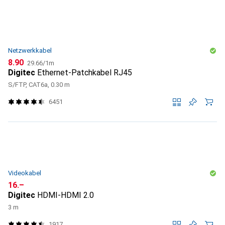
Netzwerkkabel
CHF
CHF
8.90
29.66
/
1m
Digitec
Ethernet-Patchkabel RJ45
S/FTP, CAT6a, 0.30 m
6451
Videokabel
CHF
16.–
Digitec
HDMI-HDMI 2.0
3 m
1917