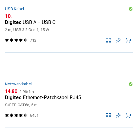
USB Kabel
CHF
10.–
Digitec
USB A – USB C
2 m, USB 3.2 Gen 1, 15 W
712
Netzwerkkabel
CHF
CHF
14.80
2.96
/
1m
Digitec
Ethernet-Patchkabel RJ45
S/FTP, CAT6a, 5 m
6451