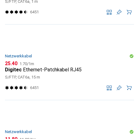
S/FTP, CAT6a, 1 m
6451
Netzwerkkabel
CHF
CHF
25.40
1.70
/
1m
Digitec
Ethernet-Patchkabel RJ45
S/FTP, CAT6a, 15 m
6451
Netzwerkkabel
CHF