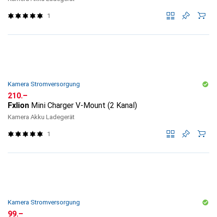
1
Kamera Stromversorgung
CHF
210.–
Fxlion
Mini Charger V-Mount (2 Kanal)
Kamera Akku Ladegerät
1
Kamera Stromversorgung
CHF
99.–