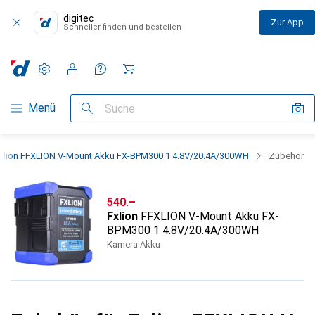
digitec
Zur App
Schneller finden und bestellen
Einstellungen
Kundenkonto
Vergleichslisten
Merklisten
Warenkorb
Navigation nach Kategorien
Menü
Suche
xlion FFXLION V-Mount Akku FX-BPM300 1 4.8V/20.4A/300WH
Zubehör
CHF
540.–
Fxlion
FFXLION V-Mount Akku FX-
BPM300 1 4.8V/20.4A/300WH
Kamera Akku