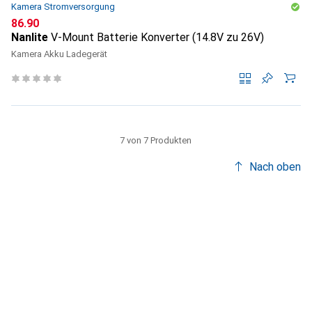
Kamera Stromversorgung
CHF
86.90
Nanlite
V-Mount Batterie Konverter (14.8V zu 26V)
Kamera Akku Ladegerät
7 von 7 Produkten
Nach oben