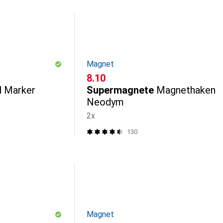
Magnet
CHF
8.10
d Marker
Supermagnete
Magnethaken
Neodym
2x
130
Magnet