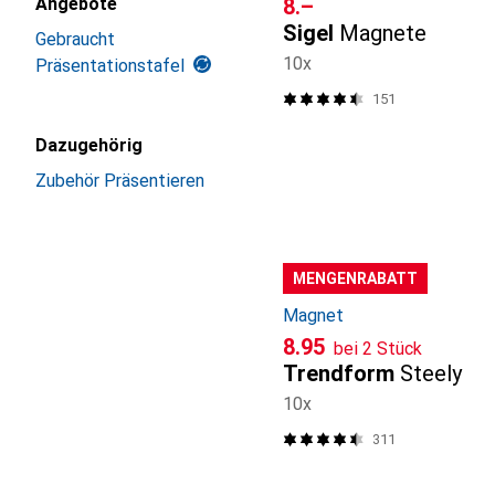
CHF
8.–
Angebote
Sigel
Magnete
Gebraucht
10x
Präsentationstafel
151
Dazugehörig
Zubehör Präsentieren
MENGENRABATT
Magnet
CHF
8.95
bei 2 Stück
Trendform
Steely
10x
311