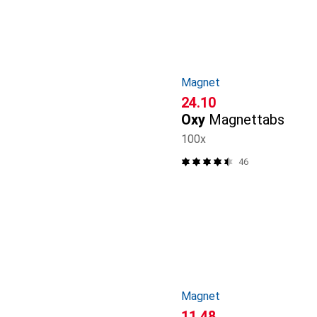
Magnet
CHF
24.10
Oxy
Magnettabs
100x
46
Magnet
CHF
11.48