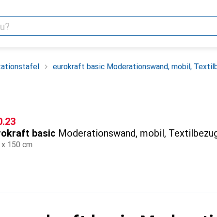
ationstafel
eurokraft basic Moderationswand, mobil, Texti
F
0.23
rokraft basic
Moderationswand, mobil, Textilbezu
 x 150 cm