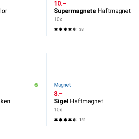
CHF
10.–
lor
Supermagnete
Haftmagnet
10x
38
Magnet
CHF
8.–
aken
Sigel
Haftmagnet
10x
151