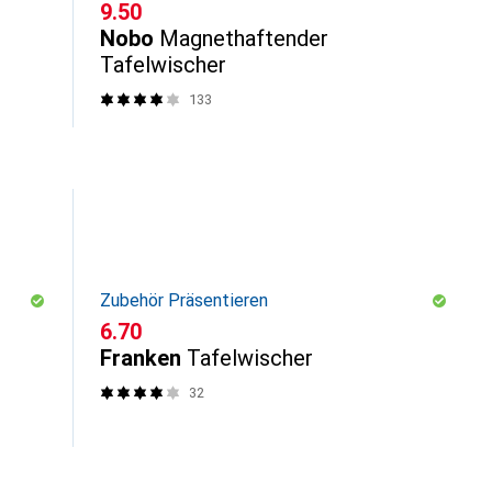
CHF
9.50
Nobo
Magnethaftender
Tafelwischer
133
Zubehör Präsentieren
CHF
6.70
Franken
Tafelwischer
32