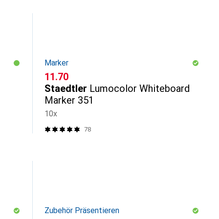
Marker
CHF
11.70
Staedtler
Lumocolor Whiteboard
Marker 351
10x
78
Zubehör Präsentieren