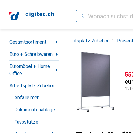
Suche
Navigation nach Kategorien
Büromöbel + Home Office
Arbeitsplatz Zubehör
Präsent
Gesamtsortiment
Büro + Schreibwaren
Büromöbel + Home
Office
CH
55
eu
Arbeitsplatz Zubehör
120
Abfalleimer
Dokumentenablage
Fussstütze