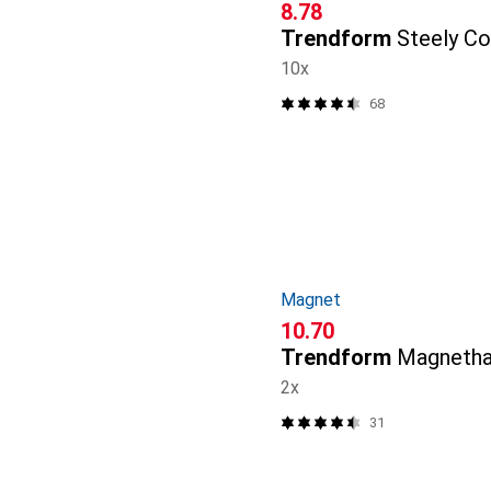
CHF
8.78
Trendform
Steely Co
10x
68
Magnet
CHF
10.70
Trendform
Magneth
2x
31