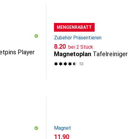
MENGENRABATT
Zubehör Präsentieren
CHF
8.20
bei 2 Stück
tpins Player
Magnetoplan
Tafelreiniger
53
Magnet
CHF
11.90