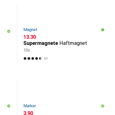
Magnet
CHF
13.30
Supermagnete
Haftmagnet
10x
61
Marker
CHF
3.90