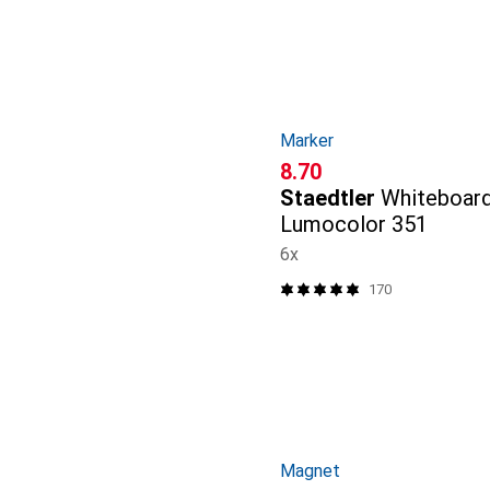
Marker
CHF
8.70
Staedtler
Whiteboar
Lumocolor 351
6x
170
Magnet