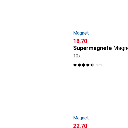
Magnet
CHF
18.70
Supermagnete
Magne
10x
252
Magnet
CHF
22.70