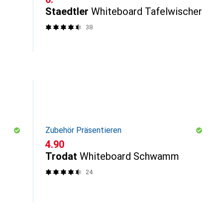
Staedtler
Whiteboard Tafelwischer
38
Zubehör Präsentieren
CHF
4.90
Trodat
Whiteboard Schwamm
24