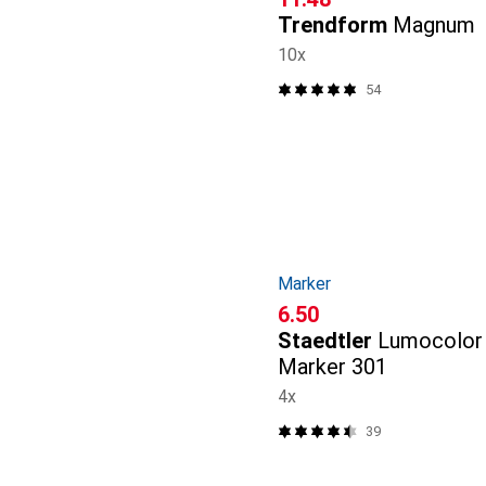
Trendform
Magnum
10x
54
Marker
CHF
6.50
Staedtler
Lumocolor
Marker 301
4x
39