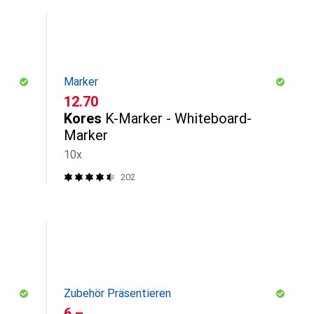
Marker
CHF
12.70
Kores
K-Marker - Whiteboard-
Marker
10x
202
Zubehör Präsentieren
CHF
6.–