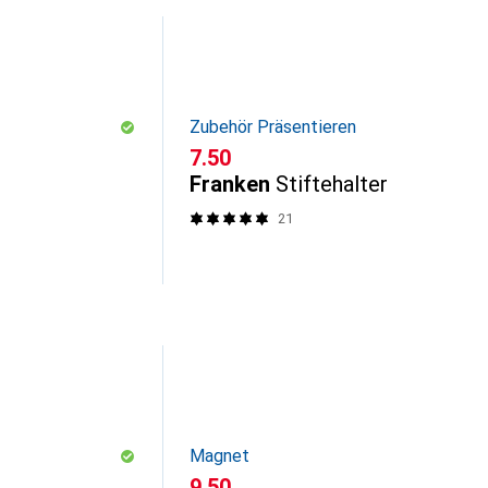
Zubehör Präsentieren
CHF
7.50
Franken
Stiftehalter
21
Magnet
CHF
9.50