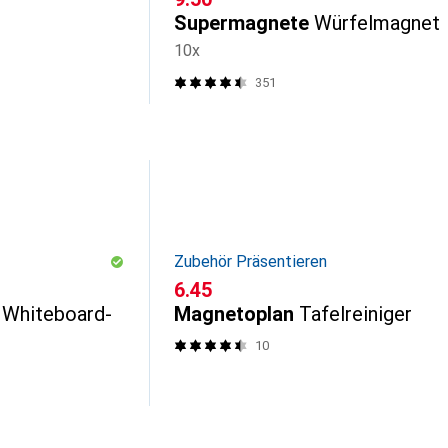
Supermagnete
Würfelmagnet
10x
351
Zubehör Präsentieren
CHF
6.45
 Whiteboard-
Magnetoplan
Tafelreiniger
10