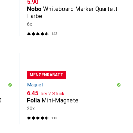
CHF
5.90
Nobo
Whiteboard Marker Quartett
Farbe
6x
143
MENGENRABATT
Magnet
CHF
6.45
bei 2 Stück
0
Folia
Mini-Magnete
20x
113