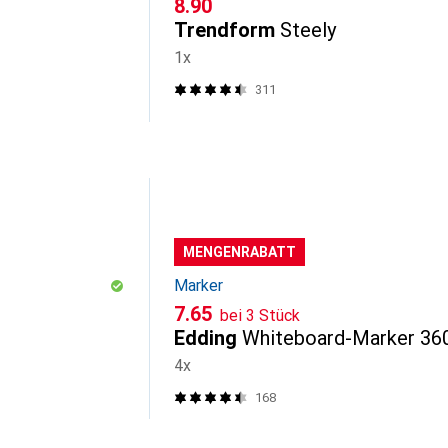
CHF
8.90
Trendform
Steely
1x
311
MENGENRABATT
Marker
CHF
7.65
bei 3 Stück
Edding
Whiteboard-Marker 36
4x
168