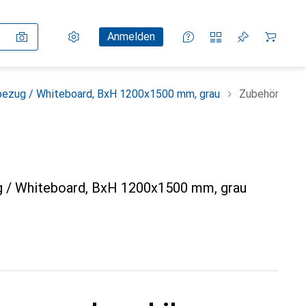
Einstellungen
Kundenkonto
Vergleichslisten
Merklisten
Warenkorb
Anmelden
lbezug / Whiteboard, BxH 1200x1500 mm, grau
Zubehör
g / Whiteboard, BxH 1200x1500 mm, grau