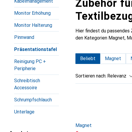
Zubehör fü
Kabelmanagement
Textilbezu
Monitor Erhöhung
Monitor Halterung
Hier findest du passendes
Pinnwand
den Kategorien Magnet, Ma
Präsentationstafel
Beliebt
Magnet
Reinigung PC +
Peripherie
Sortieren nach
:
Relevanz
Schreibtisch
Produktliste
Accessoire
Schrumpfschlauch
Unterlage
Magnet