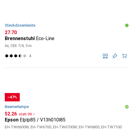
Steckdosenleiste
CHF
27.70
Brennenstuhl
Eco-Line
6x, CEE 7/4, 5 m
4
−47%
Beamerlampe
CHF
CHF
52.26
statt
99.–
Epson
Elplp85 / V13h010l85
EH-TW6600W, EH-TW6700, EH-TW6700W, EH-TW6800, EH-TW7100