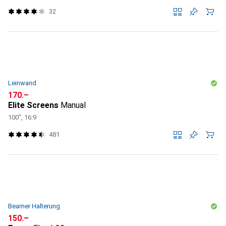
32
Leinwand
CHF
170.–
Elite Screens
Manual
100", 16:9
481
Beamer Halterung
CHF
150.–