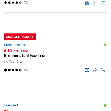
79
MENGENRABATT
Steckdosenleiste
CHF
6.10
bei 2 Stück
Brennenstuhl
Eco-Line
3x, Typ 13, 2 m
35
Leinwand