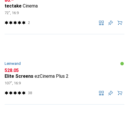
CHF
86.–
tectake
Cinema
72", 16:9
2
Leinwand
CHF
528.05
Elite Screens
ezCinema Plus 2
107", 16:9
38