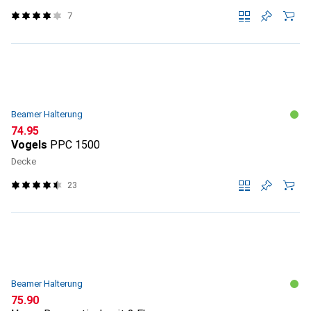
7
Beamer Halterung
CHF
74.95
Vogels
PPC 1500
Decke
23
Beamer Halterung
CHF
75.90