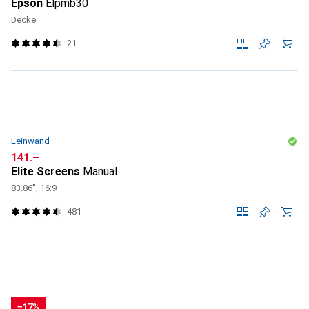
Epson
Elpmb30
Decke
21
Leinwand
CHF
141.–
Elite Screens
Manual
83.86", 16:9
481
−17%