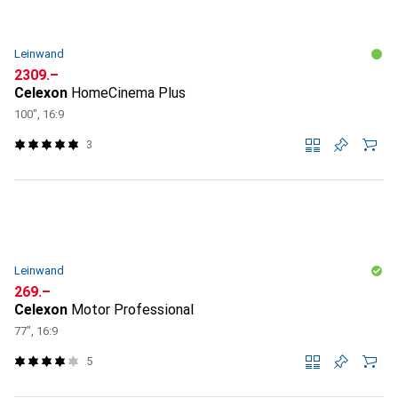
Leinwand
CHF
2309.–
Celexon
HomeCinema Plus
100", 16:9
3
Leinwand
CHF
269.–
Celexon
Motor Professional
77", 16:9
5