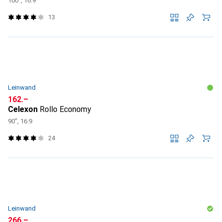
100", 16:9
13
Leinwand
CHF
162.–
Celexon
Rollo Economy
90", 16:9
24
Leinwand
CHF
266.–