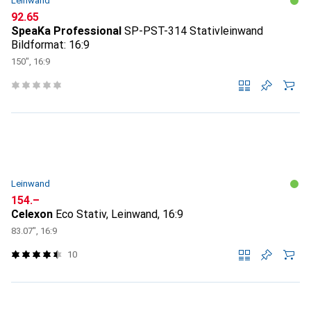
Leinwand
CHF
92.65
SpeaKa Professional
SP-PST-314 Stativleinwand
Bildformat: 16:9
150", 16:9
Leinwand
CHF
154.–
Celexon
Eco Stativ, Leinwand, 16:9
83.07", 16:9
10