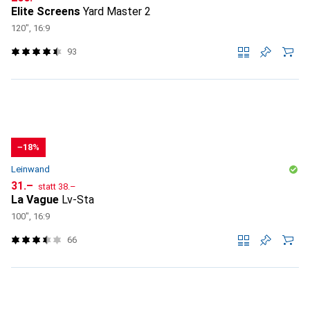
Elite Screens
Yard Master 2
120", 16:9
93
−18%
Leinwand
CHF
CHF
31.–
statt
38.–
La Vague
Lv-Sta
100", 16:9
66