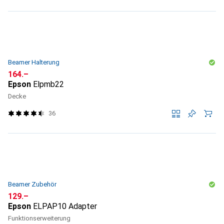
Beamer Halterung
CHF
164.–
Epson
Elpmb22
Decke
36
Beamer Zubehör
CHF
129.–
Epson
ELPAP10 Adapter
Funktionserweiterung