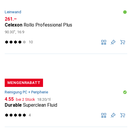
Leinwand
CHF
261.–
Celexon
Rollo Professional Plus
90.30", 16:9
10
MENGENRABATT
Reinigung PC + Peripherie
CHF
CHF
4.55
bei 2 Stück
18.20
/
1l
Durable
Superclean Fluid
4