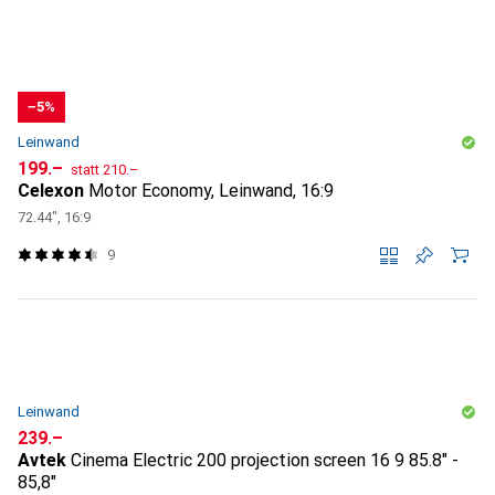
−5%
Leinwand
CHF
CHF
199.–
statt
210.–
Celexon
Motor Economy, Leinwand, 16:9
72.44", 16:9
9
Leinwand
CHF
239.–
Avtek
Cinema Electric 200 projection screen 16 9 85.8" -
85,8"