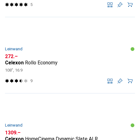
5
Leinwand
CHF
272.–
Celexon
Rollo Economy
108", 16:9
9
Leinwand
CHF
1309.–
Celexon
HomeCinema Dynamic Slate ALR