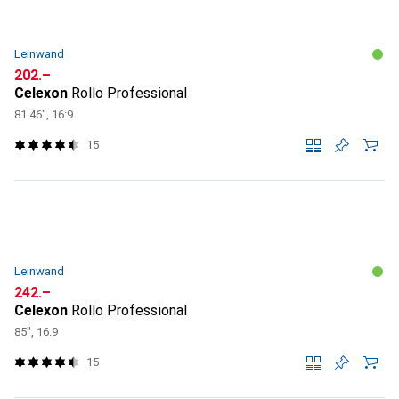
Leinwand
CHF
202.–
Celexon
Rollo Professional
81.46", 16:9
15
Leinwand
CHF
242.–
Celexon
Rollo Professional
85", 16:9
15