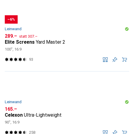
−6%
Leinwand
CHF
CHF
289.–
statt
307.–
Elite Screens
Yard Master 2
100", 16:9
93
Leinwand
CHF
165.–
Celexon
Ultra-Lightweight
90", 16:9
258