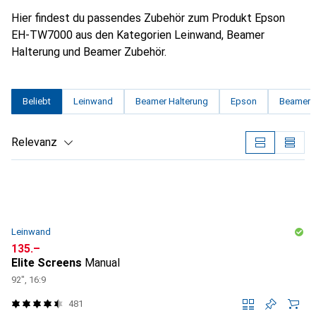
Hier findest du passendes Zubehör zum Produkt Epson
EH-TW7000 aus den Kategorien Leinwand, Beamer
Halterung und Beamer Zubehör.
Beliebt
Leinwand
Beamer Halterung
Epson
Beamer 
Relevanz
Produktliste
Leinwand
CHF
135.–
Elite Screens
Manual
92", 16:9
481