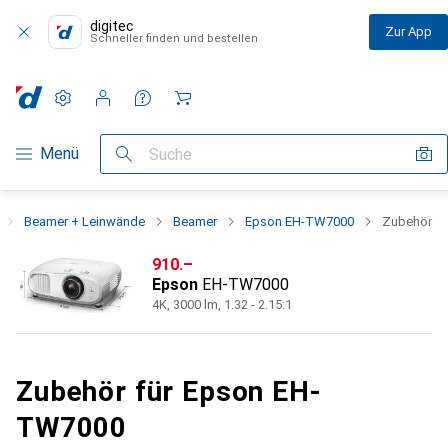
digitec
Zur App
Schneller finden und bestellen
Einstellungen
Kundenkonto
Vergleichslisten
Merklisten
Warenkorb
Navigation nach Kategorien
Menü
Suche
Beamer + Leinwände
Beamer
Epson EH-TW7000
Zubehör
CHF
910.–
Epson
EH-TW7000
4K, 3000 lm, 1.32 - 2.15:1
Zubehör für Epson EH-
TW7000