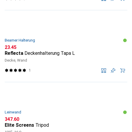
Beamer Halterung
CHF
23.45
Reflecta
Deckenhalterung Tapa L
Decke, Wand
1
Leinwand
CHF
347.60
Elite Screens
Tripod