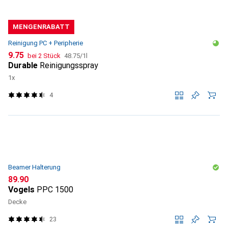
MENGENRABATT
Reinigung PC + Peripherie
CHF
CHF
9.75
bei 2 Stück
48.75
/
1l
Durable
Reinigungsspray
1x
4
Beamer Halterung
CHF
89.90
Vogels
PPC 1500
Decke
23