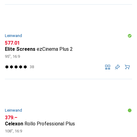
Leinwand
CHF
577.01
Elite Screens
ezCinema Plus 2
95", 16:9
38
Leinwand
CHF
379.–
Celexon
Rollo Professional Plus
108", 16:9