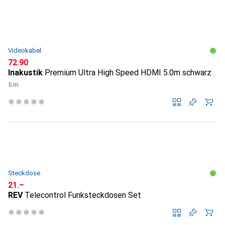
Videokabel
CHF
72.90
Inakustik
Premium Ultra High Speed HDMI 5.0m schwarz
5 m
Steckdose
CHF
21.–
REV
Telecontrol Funksteckdosen Set