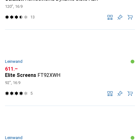
120", 16:9
13
Leinwand
CHF
611.–
Elite Screens
FT92XWH
92", 16:9
5
Leinwand