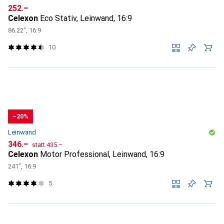
CHF
252.–
Celexon
Eco Stativ, Leinwand, 16:9
86.22", 16:9
10
−20%
Leinwand
CHF
CHF
346.–
statt
435.–
Celexon
Motor Professional, Leinwand, 16:9
241", 16:9
5