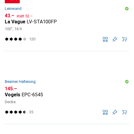
Leinwand
CHF
CHF
43.–
statt
52.–
La Vague
LV-STA100FP
100", 16:9
120
Beamer Halterung
CHF
145.–
Vogels
EPC-6545
Decke
35